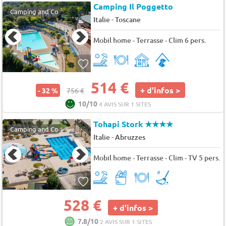
Camping Il Poggetto
Camping and Co
-
Italie
Toscane
Mobil home - Terrasse - Clim 6 pers.
514 €
+ d'infos >
- 32 %
756 €
10/10
4 AVIS SUR 1 SITES
Tohapi Stork
★★★★
Camping and Co
-
Italie
Abruzzes
Mobil home - Terrasse - Clim - TV 5 pers.
528 €
+ d'infos >
7.8/10
2 AVIS SUR 1 SITES