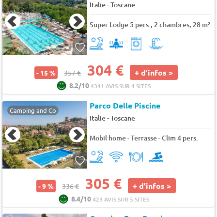
-
Italie
Toscane
Super Lodge 5 pers., 2 chambres, 28 m²
304 €
+ d'infos >
- 15 %
357 €
8.2/10
4341 AVIS SUR 4 SITES
Parco Delle Piscine
Camping and Co
-
Italie
Toscane
Mobil home - Terrasse - Clim 4 pers.
305 €
+ d'infos >
- 9 %
336 €
8.4/10
423 AVIS SUR 5 SITES