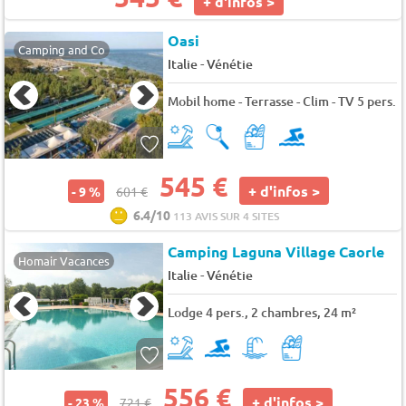
+ d'infos >
Oasi
Camping and Co
-
Italie
Vénétie
Mobil home - Terrasse - Clim - TV 5 pers.
545 €
+ d'infos >
- 9 %
601 €
6.4/10
113 AVIS SUR 4 SITES
Camping Laguna Village Caorle
Homair Vacances
-
Italie
Vénétie
Lodge 4 pers., 2 chambres, 24 m²
556 €
+ d'infos >
- 23 %
721 €