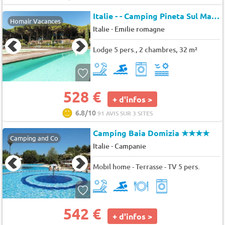
Italie - - Camping Pineta Sul Mare *(nl)
Homair Vacances
-
Italie
Emilie romagne
Lodge 5 pers., 2 chambres, 32 m²
528 €
+ d'infos >
6.8/10
91 AVIS SUR 3 SITES
Camping Baia Domizia
★★★★
Camping and Co
-
Italie
Campanie
Mobil home - Terrasse - TV 5 pers.
542 €
+ d'infos >