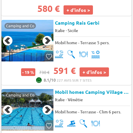
580 €
+ d'infos >
Camping Rais Gerbi
Camping and Co
-
Italie
Sicile
Mobil home - Terrasse 5 pers.
591 €
+ d'infos >
- 19 %
730 €
8.1/10
227 AVIS SUR 7 SITES
Mobil homes Camping Village Mare Pineta
Camping and Co
-
Italie
Vénétie
Mobil home - Terrasse - Clim 6 pers.