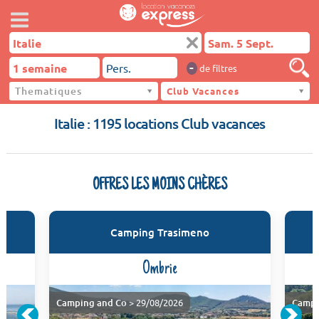
-
de filtres
Thematiques
Italie
Club Vacances
Italie : 1195 locations Club vacances
OFFRES LES MOINS CHÈRES
Camping Trasimeno
Ombrie
Camping and Co
> 29/08/2026
Campi