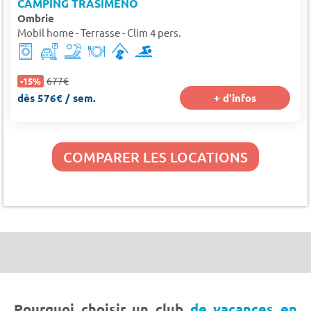
CAMPING TRASIMENO
Ombrie
Mobil home - Terrasse - Clim 4 pers.
677€
-15%
dès 576€ / sem.
+ d'infos
COMPARER LES LOCATIONS
Pourquoi choisir un club
de vacances en