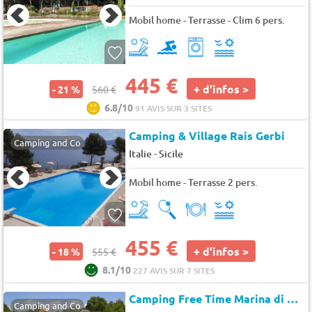
Mobil home - Terrasse - Clim 6 pers.
445 €
+ d'infos >
- 21 %
560 €
6.8/10
91 AVIS SUR 3 SITES
Camping & Village Rais Gerbi
Camping and Co
-
Italie
Sicile
Mobil home - Terrasse 2 pers.
455 €
+ d'infos >
- 18 %
555 €
8.1/10
227 AVIS SUR 7 SITES
Camping Free Time Marina di Bibbona
Camping and Co