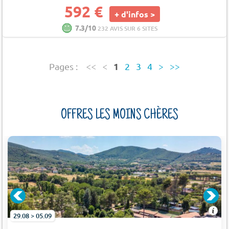
592 €
+ d'infos >
7.3/10
232 AVIS SUR 6 SITES
1
Pages :
<<
<
2
3
4
>
>>
OFFRES LES MOINS CHÈRES
29.08 > 05.09