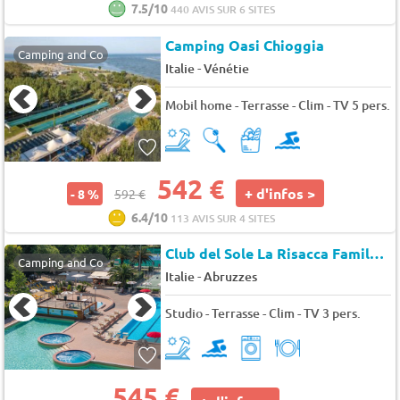
7.5/10
440 AVIS SUR 6 SITES
Camping Oasi Chioggia
Camping and Co
-
Italie
Vénétie
Mobil home - Terrasse - Clim - TV 5 pers.
542 €
+ d'infos >
- 8 %
592 €
6.4/10
113 AVIS SUR 4 SITES
Club del Sole La Risacca Family Collection
Camping and Co
-
Italie
Abruzzes
Studio - Terrasse - Clim - TV 3 pers.
545 €