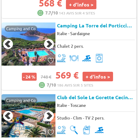
568 €
+ d'infos >
7.7/10
143 AVIS SUR 4 SITES
Camping La Torre del Porticciolo à Alghero
Camping and Co
-
Italie
Sardaigne
Chalet 2 pers.
569 €
+ d'infos >
- 24 %
748 €
7/10
186 AVIS SUR 5 SITES
Club del Sole Le Gorette Cecina Easy Camping Village
Camping and Co
-
Italie
Toscane
Studio - Clim - TV 2 pers.