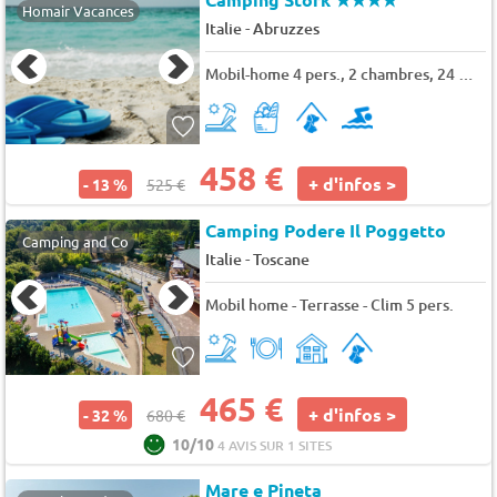
Homair Vacances
-
Italie
Abruzzes
Mobil-home 4 pers., 2 chambres, 24 m² - 25 m²
458 €
+ d'infos >
- 13 %
525 €
Camping Podere Il Poggetto
Camping and Co
-
Italie
Toscane
Mobil home - Terrasse - Clim 5 pers.
465 €
+ d'infos >
- 32 %
680 €
10/10
4 AVIS SUR 1 SITES
Mare e Pineta