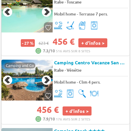
-
Italie
Toscane
Mobil home - Terrasse 7 pers.
456 €
+ d'infos >
- 27 %
623 €
7.3/10
516 AVIS SUR 8 SITES
Camping Centro Vacanze San Marino
Camping and Co
-
Italie
Vénétie
Mobil home - Clim 4 pers.
456 €
+ d'infos >
7.9/10
176 AVIS SUR 2 SITES
Camping Stork
★★★★