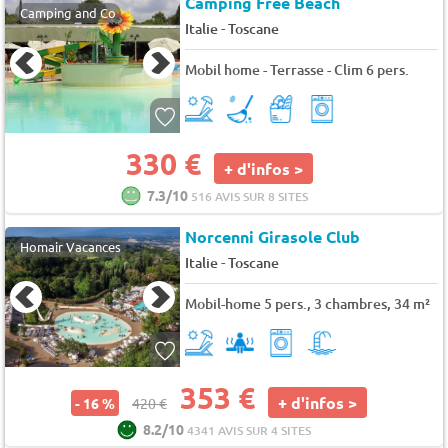
Camping Free Beach
Camping and Co
-
Italie
Toscane
Mobil home - Terrasse - Clim 6 pers.
330 €
+ d'infos >
7.3/10
516 AVIS SUR 8 SITES
Norcenni Girasole Club
Homair Vacances
-
Italie
Toscane
Mobil-home 5 pers., 3 chambres, 34 m²
353 €
+ d'infos >
- 16 %
420 €
8.2/10
4341 AVIS SUR 4 SITES