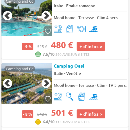
Camping and Co
-
Italie
Emilie romagne
Mobil home - Terrasse - Clim 4 pers.
480 €
+ d'infos >
- 9 %
525 €
7.5/10
290 AVIS SUR 6 SITES
Camping Oasi
Camping and Co
-
Italie
Vénétie
Mobil home - Terrasse - Clim - TV 5 pers.
501 €
+ d'infos >
- 8 %
542 €
6.4/10
113 AVIS SUR 4 SITES