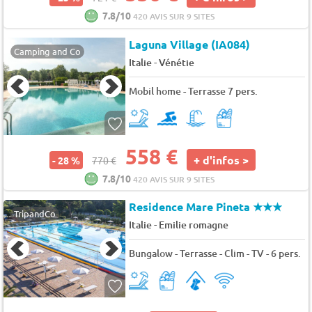
7.8/10
420 AVIS SUR 9 SITES
Laguna Village (IA084)
Camping and Co
-
Italie
Vénétie
Mobil home - Terrasse 7 pers.
558 €
+ d'infos >
- 28 %
770 €
7.8/10
420 AVIS SUR 9 SITES
Residence Mare Pineta
★★★
TripandCo
-
Italie
Emilie romagne
Bungalow - Terrasse - Clim - TV - 6 pers.