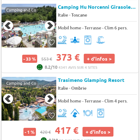
Camping Hu Norcenni Girasole Village
Camping and Co
-
Italie
Toscane
Mobil home - Terrasse - Clim 6 pers.
373 €
+ d'infos >
- 33 %
553 €
8.2/10
4341 AVIS SUR 4 SITES
Trasimeno Glamping Resort
Camping and Co
-
Italie
Ombrie
Mobil home - Terrasse - Clim 4 pers.
417 €
+ d'infos >
- 1 %
420 €
9/10