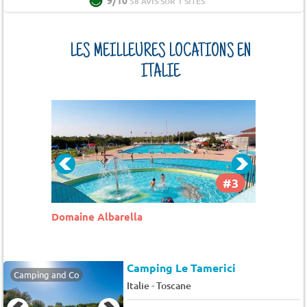
58 AVIS SUR 1 SITES
LES MEILLEURES LOCATIONS EN
ITALIE
#2
#3
cce)
Domaine Albarella
Pineto 
Camping Le Tamerici
Camping and Co
-
Italie
Toscane