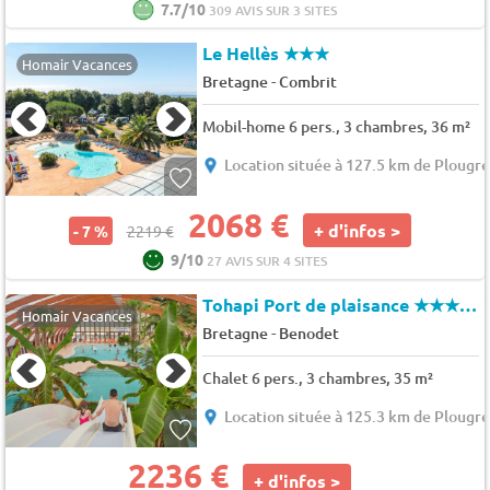
7.7/10
309 AVIS SUR 3 SITES
Le Hellès
★★★
Homair Vacances
-
Bretagne
Combrit
Mobil-home 6 pers., 3 chambres, 36 m²
Location située à 127.5 km de Plougr
2068 €
+ d'infos >
- 7 %
2219 €
9/10
27 AVIS SUR 4 SITES
Tohapi Port de plaisance
★★★★★
Homair Vacances
-
Bretagne
Benodet
Chalet 6 pers., 3 chambres, 35 m²
Location située à 125.3 km de Plougr
2236 €
+ d'infos >