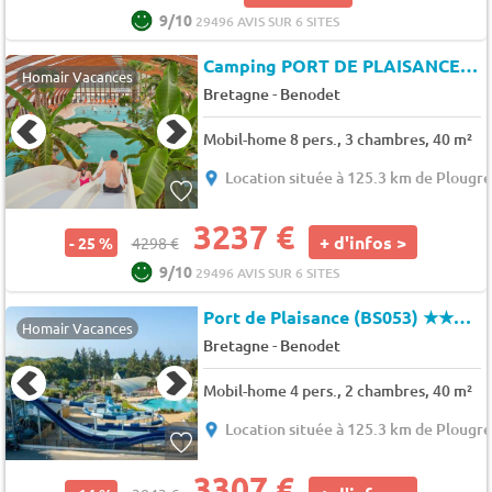
9/10
29496 AVIS SUR 6 SITES
Camping PORT DE PLAISANCE
★
Homair Vacances
-
Bretagne
Benodet
Mobil-home 8 pers., 3 chambres, 40 m²
Location située à 125.3 km de Plougr
3237 €
+ d'infos >
- 25 %
4298 €
9/10
29496 AVIS SUR 6 SITES
Port de Plaisance (BS053)
★★★★★
Homair Vacances
-
Bretagne
Benodet
Mobil-home 4 pers., 2 chambres, 40 m²
Location située à 125.3 km de Plougr
3307 €