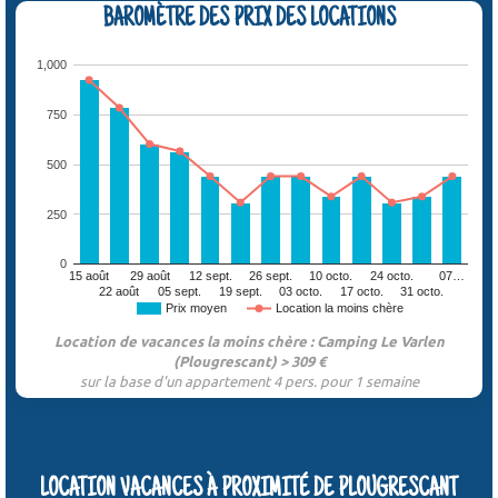
BAROMÈTRE DES PRIX DES LOCATIONS
1,000
750
500
250
0
15 août
29 août
12 sept.
26 sept.
10 octo.
24 octo.
07…
22 août
05 sept.
19 sept.
03 octo.
17 octo.
31 octo.
Prix moyen
Location la moins chère
Location de vacances la moins chère : Camping Le Varlen
(Plougrescant) > 309 €
sur la base d'un appartement 4 pers. pour 1 semaine
LOCATION VACANCES À PROXIMITÉ DE PLOUGRESCANT