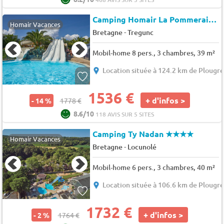
Camping Homair La Pommeraie de L'Océan
Homair Vacances
-
Bretagne
Tregunc
Mobil-home 8 pers., 3 chambres, 39 m²
Location située à 124.2 km de Plougr
1536 €
+ d'infos >
- 14 %
1778 €
8.6/10
118 AVIS SUR 5 SITES
Camping Ty Nadan
★★★★
Homair Vacances
-
Bretagne
Locunolé
Mobil-home 6 pers., 3 chambres, 40 m²
Location située à 106.6 km de Plougr
1732 €
+ d'infos >
- 2 %
1764 €