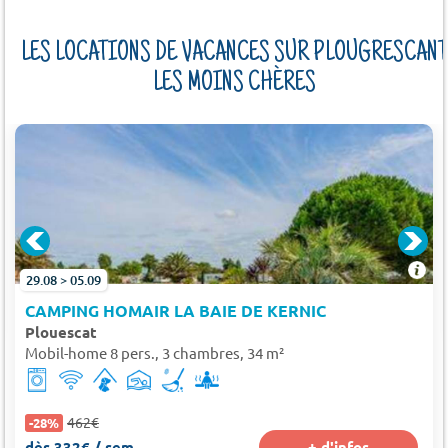
LES LOCATIONS DE VACANCES SUR PLOUGRESCANT
LES MOINS CHÈRES
29.08 > 05.09
CAMPING HOMAIR LA BAIE DE KERNIC
Plouescat
Mobil-home 8 pers., 3 chambres, 34 m²
462€
-28%
dès 332€ / sem.
+ d'infos