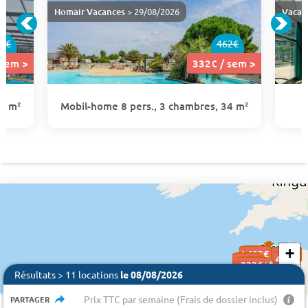
Homair Vacances
> 29/08/2026
Vacan
7€
462€
 sem >
332€ / sem >
34 m²
Mobil-home 8 pers., 3 chambres, 34 m²
+
403€
403€
332€
332€
403€
403€
503€
503€
503€
479€
479€
445€
445€
464€
464€
453€
453€
457€
457€
1270 €
332€
332€
1732 €
2068 €
2236 €
−
1536 €
Résultats > 11 locations
le 08/08/2026
1137 €
990 €
450 €
Prix TTC par semaine (Frais de dossier inclus)
PARTAGER