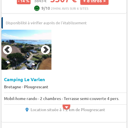
+ d'infos >
- 14 %
3843 €
9/10
29496 AVIS SUR 6 SITES
Disponibilité à vérifier auprès de l'établissement
Camping Le Varlen
-
Bretagne
Plougrescant
Mobil-home rando - 2 chambres - Terrasse semi-couverte 4 pers.
Location située à 1.2 km de Plougrescant