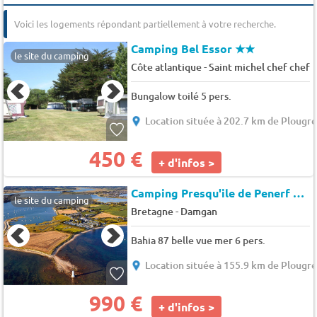
Voici les logements répondant partiellement à votre recherche.
Camping Bel Essor
★★
le site du camping
-
Côte atlantique
Saint michel chef chef
Bungalow toilé 5 pers.
Location située à 202.7 km de Plougr
450 €
+ d'infos >
Camping Presqu'ile de Penerf
★★
le site du camping
-
Bretagne
Damgan
Bahia 87 belle vue mer 6 pers.
Location située à 155.9 km de Plougr
990 €
+ d'infos >