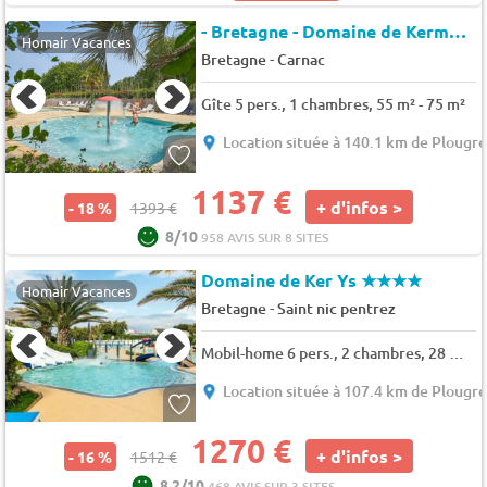
- Bretagne - Domaine de Kermario
Homair Vacances
-
Bretagne
Carnac
Gîte 5 pers., 1 chambres, 55 m² - 75 m²
Location située à 140.1 km de Plougr
1137 €
+ d'infos >
- 18 %
1393 €
8/10
958 AVIS SUR 8 SITES
Domaine de Ker Ys
★★★★
Homair Vacances
-
Bretagne
Saint nic pentrez
Mobil-home 6 pers., 2 chambres, 28 m² - 29 m²
Location située à 107.4 km de Plougr
1270 €
+ d'infos >
- 16 %
1512 €
8.2/10
468 AVIS SUR 3 SITES