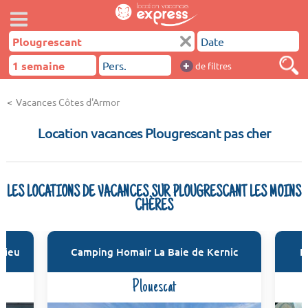
+
de filtres
Vacances Côtes d'Armor
Location vacances Plougrescant pas cher
LES LOCATIONS DE VACANCES SUR PLOUGRESCANT LES MOINS
CHÈRES
 Sieu
Camping Homair La Baie de Kernic
R
Plouescat