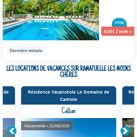
770€
528€ / sem >
Dernière minute
LES LOCATIONS DE VACANCES SUR RAMATUELLE LES MOINS
CHÈRES
s de
Résidence Vacancéole Le Domaine de
Rés
Camiole
Callian
Vacanceole
> 22/08/2026
Vacan