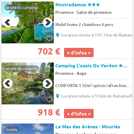
Nostradamus
★★★
le site du camping
-
Provence
Salon de provence
Mobil home 2 chambres 4 pers.
Location située à 135.3 km de Ramatu
702 €
+ d'infos >
Camping L'oasis Du Verdon
★★★
le site du camping
-
Provence
Aups
CONFORTA 3 32m² option rafraichisseur d'air 6 pers.
Location située à 55 km de Ramatuell
918 €
+ d'infos >
Le Mas des Arènes - Mouriès
Goelia
-