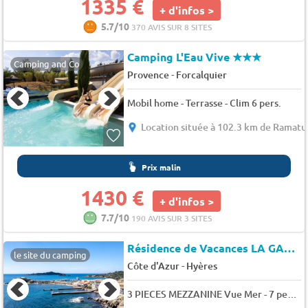
1335 €
+ d'infos >
5.7/10
370 AVIS SUR 8 SITES
Camping L'Eau Vive
★★★
Camping and Co
-
Provence
Forcalquier
Mobil home - Terrasse - Clim 6 pers.
Location située à 102.3 km de Ramatu
Prix malin
1430 €
+ d'infos >
7.7/10
190 AVIS SUR 3 SITES
Résidence de Vacances LA GABINIERE
le site du camping
-
Côte d'Azur
Hyères
3 PIECES MEZZANINE Vue Mer - 7 personnes - 68 m² 7 pers.