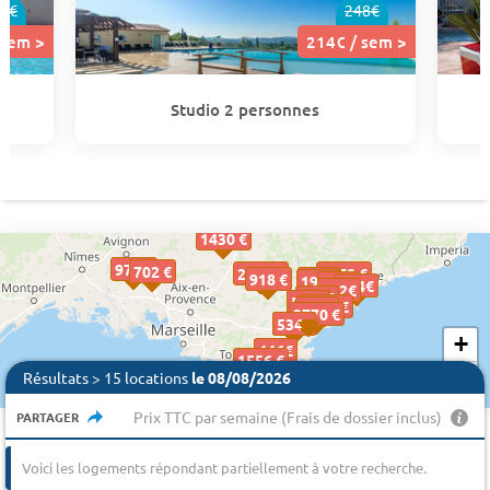
7€
248€
 sem >
214€ / sem >
Studio 2 personnes
1430 €
979 €
702 €
2390 €
1678 €
918 €
214€
214€
190€
190€
479€
479€
504€
504€
502€
502€
567€
567€
528€
528€
1335 €
402€
402€
2770 €
534€
534€
534€
+
446€
446€
1556 €
−
Résultats > 15 locations
le 08/08/2026
Prix TTC par semaine (Frais de dossier inclus)
PARTAGER
Voici les logements répondant partiellement à votre recherche.