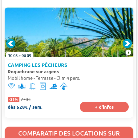
30.08 > 06.09
CAMPING LES PÊCHEURS
Roquebrune sur argens
Mobil home - Terrasse - Clim 4 pers.
770€
-31%
dès 528€ / sem.
+ d'infos
COMPARATIF DES LOCATIONS SUR