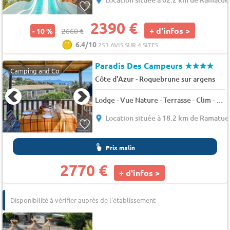
2390 €
+ d'infos >
- 10 %
2660 €
6.4/10
253 AVIS SUR 4 SITES
Paradis Des Campeurs
★★★★
Camping and Co
-
Côte d'Azur
Roquebrune sur argens
Lodge - Vue Nature - Terrasse - Clim - TV 6 pers.
Location située à 18.2 km de Ramatue
Prix malin
2770 €
+ d'infos >
Disponibilité à vérifier auprès de l'établissement