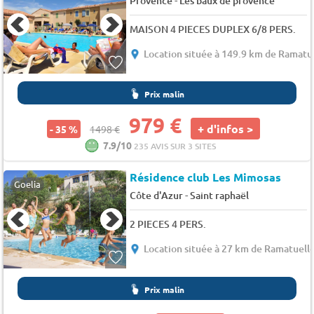
Provence
Les baux de provence
MAISON 4 PIECES DUPLEX 6/8 PERS.
Location située à 149.9 km de Ramatu
Prix malin
979 €
+ d'infos >
- 35 %
1498 €
7.9/10
235 AVIS SUR 3 SITES
Résidence club Les Mimosas
Goelia
-
Côte d'Azur
Saint raphaël
2 PIECES 4 PERS.
Location située à 27 km de Ramatuell
Prix malin