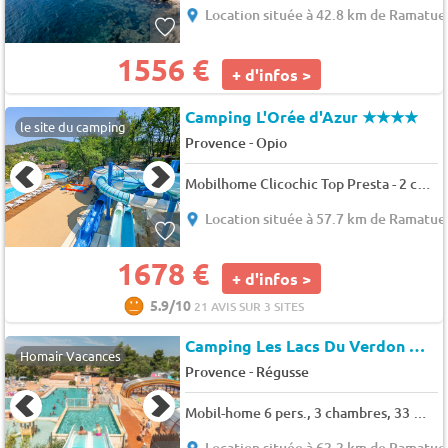
Location située à 42.8 km de Ramatue
1556 €
+ d'infos >
Camping L'Orée d'Azur
★★★★
le site du camping
-
Provence
Opio
Mobilhome Clicochic Top Presta - 2 chambres 28m² 4 pers.
Location située à 57.7 km de Ramatue
1678 €
+ d'infos >
5.9/10
21 AVIS SUR 3 SITES
Camping Les Lacs Du Verdon
★★
Homair Vacances
-
Provence
Régusse
Mobil-home 6 pers., 3 chambres, 33 m² - 35 m²
Location située à 62.2 km de Ramatue