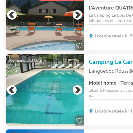
La Camping Le Bois De C
kilomètres du centre de
Location située à 1
Camping Le Gar
Camping and Co
Languedoc Roussil
Mobil home - Terra
Situé à Poussan, au cœu
p...
Location située à 1