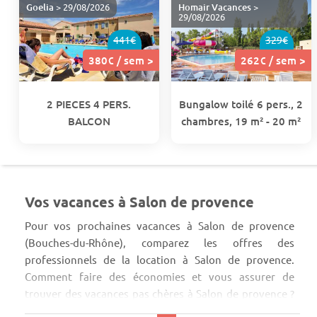
Goelia
> 29/08/2026
Homair Vacances
>
29/08/2026
441€
329€
380€ / sem >
262€ / sem >
2 PIECES 4 PERS.
Bungalow toilé 6 pers., 2
BALCON
chambres, 19 m² - 20 m²
Vos vacances à Salon de provence
Pour vos prochaines vacances à Salon de provence
(Bouches-du-Rhône), comparez les offres des
professionnels de la location à Salon de provence.
Comment faire des économies et vous assurer de
trouver des vacances pas chères à Salon de provence ?
En comparant bien entendu ! Les offres de la région