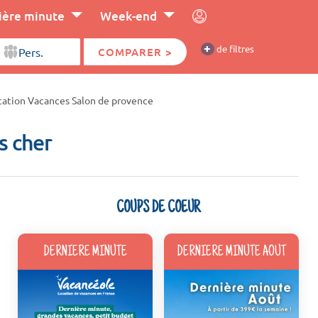
ière minute
Week-end
+
de filtres
COMPARER >
cation Vacances Salon de provence
s cher
COUPS DE COEUR
DERNIERE MINUTE
DERNIERE MINUTE AOUT