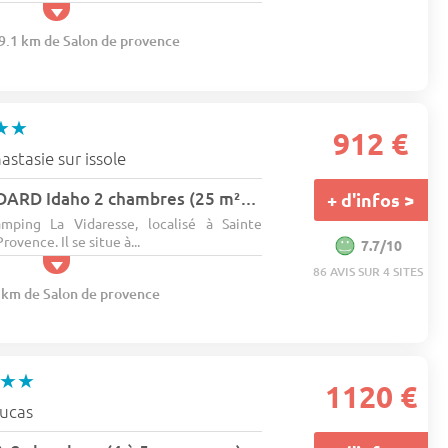
19.1 km de Salon de provence
★★
912 €
astasie sur issole
Mobil-Home STANDARD Idaho 2 chambres (25 m²) 4 pers.
+ d'infos >
mping La Vidaresse, localisé à Sainte
rovence. Il se situe à...
7.7/10
86 AVIS SUR 4 SITES
9 km de Salon de provence
★★
1120 €
oucas