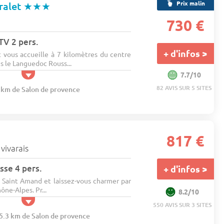
Prix malin
ralet
★★★
730 €
 TV 2 pers.
+ d'infos >
 vous accueille à 7 kilomètres du centre
ns le Languedoc Rouss...
7.7/10
82 AVIS SUR 5 SITES
1 km de Salon de provence
817 €
vivarais
sse 4 pers.
+ d'infos >
Saint Amand et laissez-vous charmer par
ône-Alpes. Pr...
8.2/10
550 AVIS SUR 3 SITES
15.3 km de Salon de provence