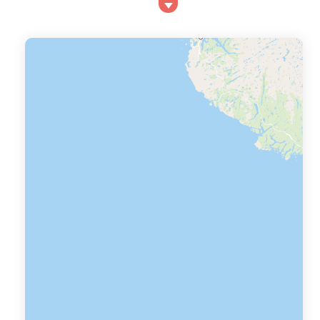
Provence étant toujours plus nombreuses, nous vous
proposons de sélectionner le séjour pas cher à Salon de
provence qui correspond &ag...