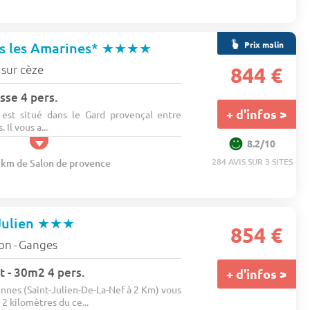
Prix malin
s les Amarines*
★★★★
 sur cèze
844 €
sse 4 pers.
+ d'infos >
est situé dans le Gard provençal entre
Il vous a...
8.2/10
284 AVIS SUR 3 SITES
2 km de Salon de provence
Julien
★★★
854 €
lon
Ganges
-
 - 30m2 4 pers.
+ d'infos >
nnes (Saint-Julien-De-La-Nef à 2 Km) vous
2 kilomètres du ce...