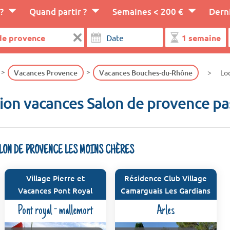
?
Quand partir ?
Semaines < 200 €
Dern
Vacances Provence
Vacances Bouches-du-Rhône
Lo
ion vacances Salon de provence pa
ALON DE PROVENCE LES MOINS CHÈRES
Village Pierre et
Résidence Club Village
Vacances Pont Royal
Camarguais Les Gardians
Pont royal - mallemort
Arles