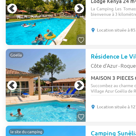
La Camping Les Tomass
bienvenue à 3 kilomètres
Location située à 8
Résidence Le Vi
Goelia
Côte d'Azur
Roqueb
-
MAISON 3 PIECES 
Succombez au charme de
Village Azur Goélia de R
Location située à 1
Camping Sunêli
le site du camping