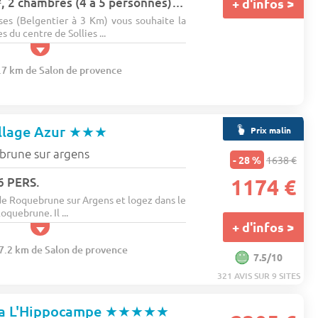
Lodge Kenya 24 m², 2 chambres (4 à 5 personnes) wifi (1 appareil) + terrasse 5 pers.
+ d'infos >
es (Belgentier à 3 Km) vous souhaite la
 du centre de Sollies ...
5.7 km de Salon de provence
llage Azur
★★★
Prix malin
rune sur argens
- 28 %
1638 €
6 PERS.
1174 €
 Roquebrune sur Argens et logez dans le
oquebrune. Il ...
+ d'infos >
27.2 km de Salon de provence
7.5/10
321 AVIS SUR 9 SITES
a L'Hippocampe
★★★★★