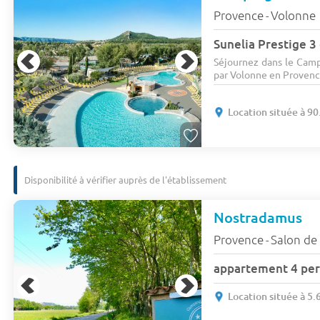
Provence
Volonne
-
Sunelia Prestige 3
Séjournez dans le Camp
par Volonne en Provence.
Location située à 9
Disponibilité à vérifier auprès de l'établissement
Nostradamus
Provence
Salon de
-
appartement 4 per
Location située à 5