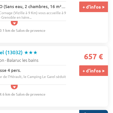
L'Aventure QUATRO (Sans eau, 2 chambres, 16 m²) ???????? 4 pers.
+ d'infos >
ornage (Vizille à 9 Km) vous accueille à 9
 Grenoble en Isère...
70.1 km de Salon de provence
el (13032)
★★★
657 €
lon
Balaruc les bains
-
sse 4 pers.
+ d'infos >
r de l’Hérault, le Camping Le Garel séduit
14.6 km de Salon de provence