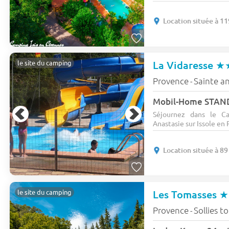
Location située à 1
La Vidaresse
★
le site du camping
Provence
Sainte an
-
Séjournez dans le Ca
Anastasie sur Issole en P
Location située à 8
Les Tomasses
★
le site du camping
Provence
Sollies t
-