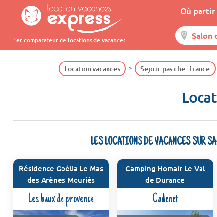
Où partir 
1er comparateur de locations de vacances
Location vacances
Sejour pas cher france
Locat
LES LOCATIONS DE VACANCES SUR S
Résidence Goélia Le Mas
Camping Homair Le Val
des Arènes Mouriès
de Durance
Les baux de provence
Cadenet