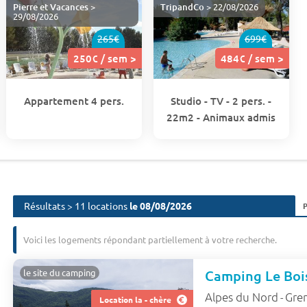
Pierre et Vacances
>
TripandCo
> 22/08/2026
29/08/2026
265€
699€
250€ / sem >
484€ / sem >
Appartement 4 pers.
Studio - TV - 2 pers. -
22m2 - Animaux admis
Résultats > 11 locations
le 08/08/2026
Voici les logements répondant partiellement à votre recherche.
Camping Le Boi
le site du camping
Alpes du Nord
Gre
-
Location la - chère