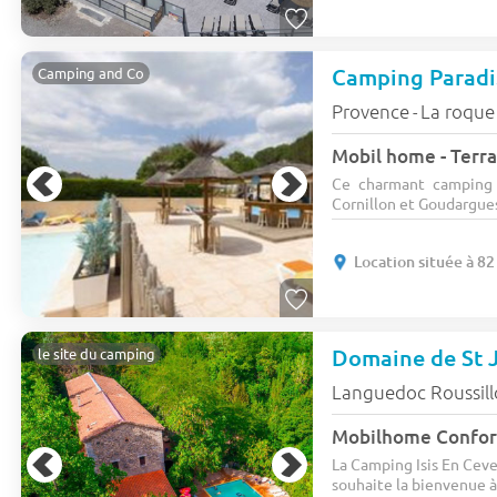
Camping Paradi
Camping and Co
Provence
La roque
-
Mobil home - Terra
Ce charmant camping 
Cornillon et Goudargues. 
Location située à 8
Domaine de St 
le site du camping
Languedoc Roussil
Mobilhome Confort
La Camping Isis En Ceve
souhaite la bienvenue à 