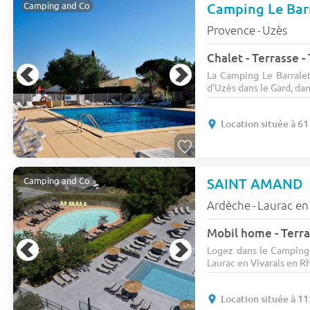
Camping Le Bar
Camping and Co
Provence
Uzès
-
Chalet - Terrasse -
La Camping Le Barralet
d'Uzès dans le Gard, da
Location située à 6
SAINT AMAND
Camping and Co
Ardèche
Laurac en 
-
Mobil home - Terra
Logez dans le Camping 
Laurac en Vivarais en Rh
Location située à 1