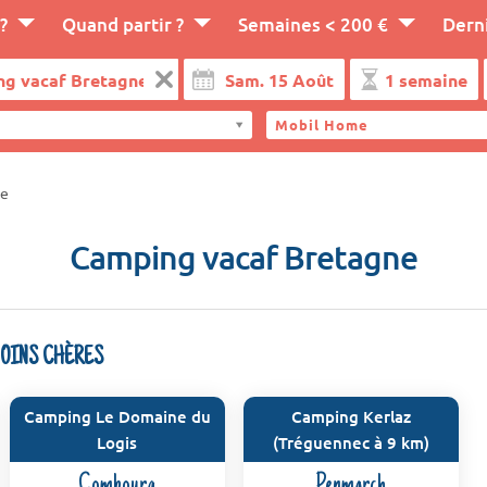
?
Quand partir ?
Semaines < 200 €
Dern
Mobil Home
ne
Camping vacaf Bretagne
MOINS CHÈRES
Camping Le Domaine du
Camping Kerlaz
Logis
(Tréguennec à 9 km)
Combourg
Penmarch