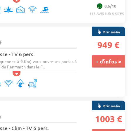
8.6/10
118 AVIS SUR 5 SITES
Prix malin
h
949 €
sse - TV 6 pers.
+ d'infos >
guennec à 9 Km) vous ouvre ses portes à
 de Penmarch dans le F...
Prix malin
★
r
1003 €
se - Clim - TV 6 pers.