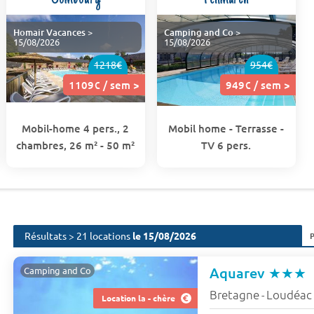
Homair Vacances
>
Camping and Co
>
15/08/2026
15/08/2026
1218€
954€
1109€ / sem >
949€ / sem >
Mobil-home 4 pers., 2
Mobil home - Terrasse -
chambres, 26 m² - 50 m²
TV 6 pers.
Résultats > 21 locations
le 15/08/2026
Aquarev
★★★
Camping and Co
Bretagne
Loudéac
-
Location la - chère