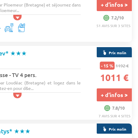
+ d'infos >
ar Ploemeur (Bretagne) et séjournez dans
loemeur...
7.2/10
51 AVIS SUR 3 SITES
ev*
★★★
Prix malin
- 15 %
1192 €
sse - TV 4 pers.
1011 €
par Loudéac (Bretagne) et logez dans le
ez-en pour d&e...
+ d'infos >
7.8/10
7 AVIS SUR 4 SITES
Prix malin
ntys*
★★★