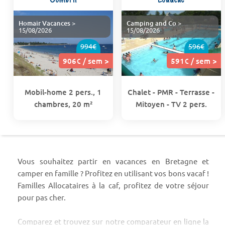
Homair Vacances
>
Camping and Co
>
15/08/2026
15/08/2026
994€
596€
906€ / sem >
591€ / sem >
Mobil-home 2 pers., 1
Chalet - PMR - Terrasse -
chambres, 20 m²
Mitoyen - TV 2 pers.
Vous souhaitez partir en vacances en Bretagne et
camper en famille ? Profitez en utilisant vos bons vacaf !
Familles Allocataires à la caf, profitez de votre séjour
pour pas cher.
Comparez et trouvez sur notre comparateur en ligne la