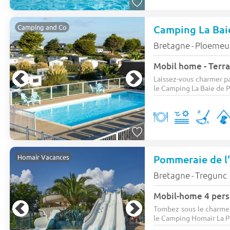
Camping La Bai
Camping and Co
Bretagne
Ploemeu
-
Mobil home - Terras
Laissez-vous charmer p
le Camping La Baie de P
Pommeraie de l
Homair Vacances
Bretagne
Tregunc
-
Mobil-home 4 pers
Tombez sous le charme 
le Camping Homair La P