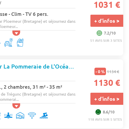
r
1031 €
se - Clim - TV 6 pers.
+ d'infos >
ar Ploemeur (Bretagne) et séjournez dans
loemeur...
7.2/10
51 AVIS SUR 3 SITES
Camping Homair La Pommeraie de L'Océan
★★★★
- 0 %
1134 €
1130 €
, 2 chambres, 31 m² - 35 m²
de Trégunc (Bretagne) et séjournez dans
+ d'infos >
ommerai...
8.6/10
118 AVIS SUR 5 SITES