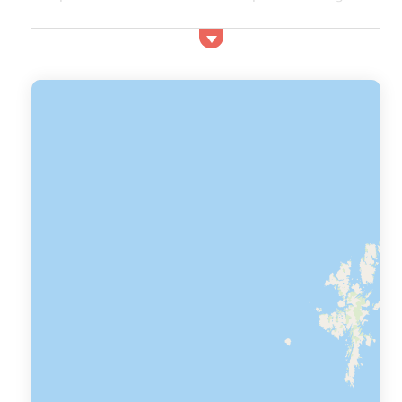
location camping vacaf qui correspond à vos critères au
meilleur prix sur notre rubrique camping vacaf. Nous
vous facilitons la tâche en vous regroupant ici to...