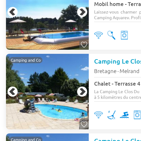
Mobil home - Terra
Laissez-vous charmer 
Camping Aquarev. Profit
Camping Le Clo
Camping and Co
Bretagne
Melrand
-
Chalet - Terrasse 4
La Camping Le Clos Du 
à 5 kilomètres du centre 
Camping Le Clo
Camping and Co