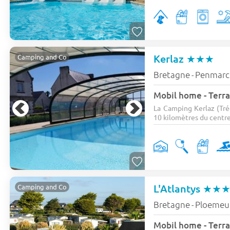
Kerlaz
★★★
Camping and Co
Bretagne
Penmarc
-
Mobil home - Terra
La Camping Kerlaz (Tré
10 kilomètres du centre
L'Atlantys
★★
Camping and Co
Bretagne
Ploemeu
-
Mobil home - Terras