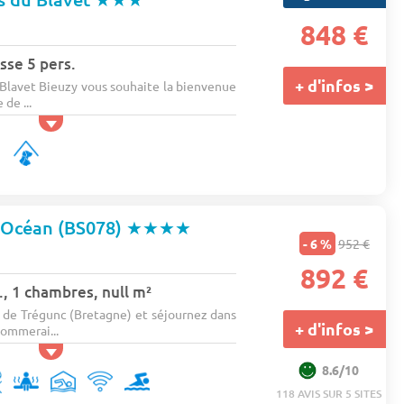
848 €
sse 5 pers.
+ d'infos >
Blavet Bieuzy vous souhaite la bienvenue
de ...
'Océan (BS078)
★★★★
- 6 %
952 €
892 €
, 1 chambres, null m²
de Trégunc (Bretagne) et séjournez dans
+ d'infos >
ommerai...
8.6/10
118 AVIS SUR 5 SITES