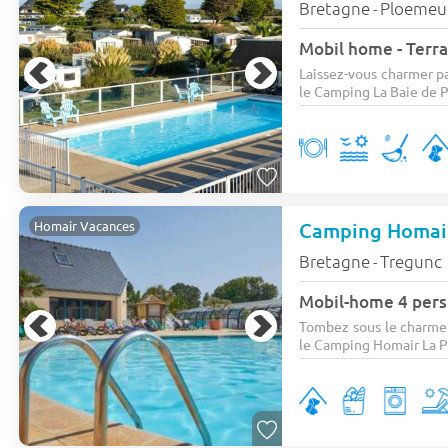
Bretagne
Ploemeu
-
Mobil home - Terras
Laissez-vous charmer p
le Camping La Baie de P
Homair Vacances
Bretagne
Tregunc
-
Mobil-home 4 pers.
Tombez sous le charme 
le Camping Homair La P