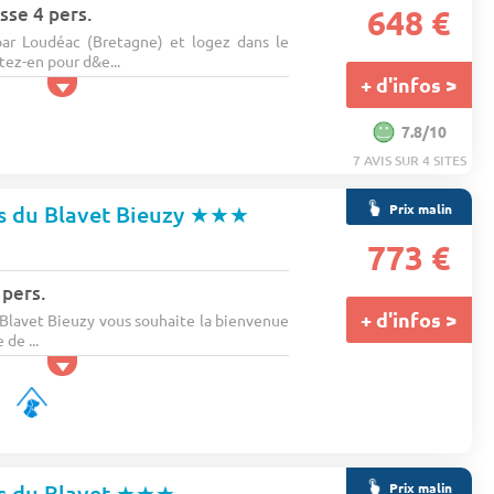
sse 4 pers.
648 €
par Loudéac (Bretagne) et logez dans le
ez-en pour d&e...
+ d'infos >
7.8/10
7 AVIS SUR 4 SITES
Prix malin
s du Blavet Bieuzy
★★★
773 €
 pers.
+ d'infos >
Blavet Bieuzy vous souhaite la bienvenue
de ...
Prix malin
s du Blavet
★★★