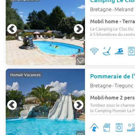
Bretagne
Melrand
-
Mobil home - Terra
La Camping Le Clos Du 
à 5 kilomètres du centre 
Pommeraie de l
Homair Vacances
Bretagne
Tregunc
-
Mobil-home 2 pers.
Tombez sous le charme 
le Camping Homair La P