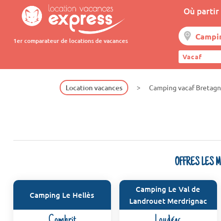
Où partir 
1er comparateur de locations de vacances
Vacaf
Location vacances
Camping vacaf Bretag
OFFRES LES 
Camping Le Val de
Camping Le Hellès
Landrouet Merdrignac
Combrit
Loudéac