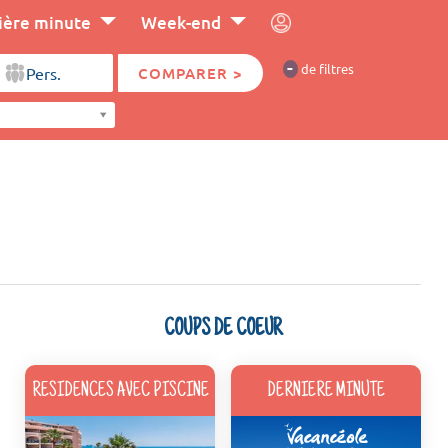
ière minute
Week-end
-
de filtres
COMPARER >
COUPS DE COEUR
RESIDENCES AVEC PISCINE
DERNIERE MINUTE