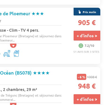
Prix malin
e de Ploemeur
★★★
r
905 €
se - Clim - TV 4 pers.
+ d'infos >
ar Ploemeur (Bretagne) et séjournez dans
loemeur...
7.2/10
51 AVIS SUR 3 SITES
'Océan (BS078)
★★★★
- 6 %
1008 €
948 €
., 2 chambres, 29 m²
de Trégunc (Bretagne) et séjournez dans
+ d'infos >
ommerai...