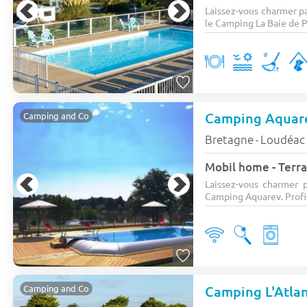
Laissez-vous charmer p
le Camping La Baie de P
Camping Aquar
Camping and Co
Bretagne
Loudéac
-
Mobil home - Terra
Laissez-vous charmer 
Camping Aquarev. Profit
Camping L'Atla
Camping and Co