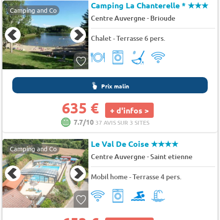
Camping La Chanterelle *
★★★
Camping and Co
-
Centre Auvergne
Brioude
Chalet - Terrasse 6 pers.
Prix malin
635 €
+ d'infos >
7.7/10
37 AVIS SUR 3 SITES
Le Val De Coise
★★★★
Camping and Co
-
Centre Auvergne
Saint etienne
Mobil home - Terrasse 4 pers.