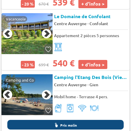
539 €
+ d'infos >
- 20 %
670 €
Le Domaine de Confolant
Vacanceole
-
Centre Auvergne
Confolant
Appartement 2 pièces 5 personnes
540 €
+ d'infos >
- 23 %
699 €
Camping l'Etang Des Bois (Vieilles-Maisons-sur-Joudry à 16 km)
Camping and Co
-
Centre Auvergne
Gien
Mobil home - Terrasse 4 pers.
Prix malin