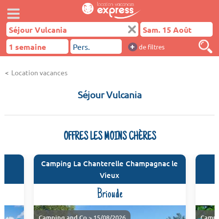
+
de filtres
Location vacances
Séjour Vulcania
OFFRES LES MOINS CHÈRES
Camping La Chanterelle Champagnac le
Vieux
Brioude
Camping and Co
> 15/08/2026
Campi