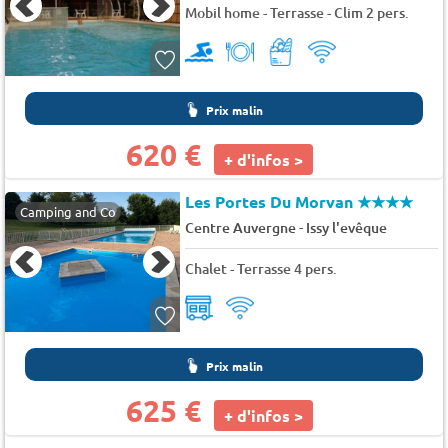
Mobil home - Terrasse - Clim 2 pers.
Prix malin
620 €
+ d'infos >
Les Portes Du Morvan
★★★★
Camping and Co
-
Centre Auvergne
Issy l'evêque
Chalet - Terrasse 4 pers.
Prix malin
625 €
+ d'infos >