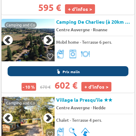
595 €
+ d'infos >
Camping De Charlieu (à 20km de Charlieu)
Camping and Co
-
Centre Auvergne
Roanne
Mobil home - Terrasse 6 pers.
Prix malin
602 €
+ d'infos >
- 10 %
670 €
Village la Presqu'île
★★
Camping and Co
-
Centre Auvergne
Nedde
Chalet - Terrasse 4 pers.