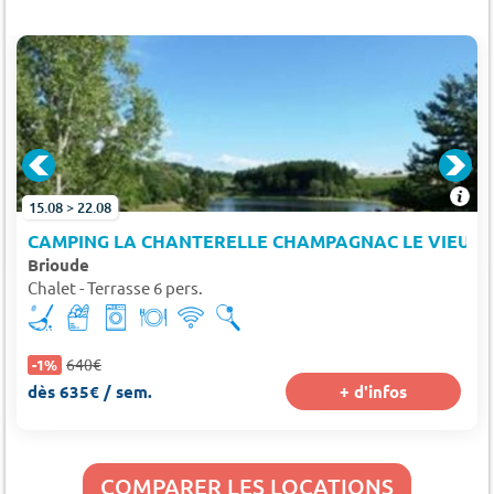
15.08 > 22.08
CAMPING LA CHANTERELLE CHAMPAGNAC LE VIEUX
Brioude
Chalet - Terrasse 6 pers.
640€
-1%
dès 635€ / sem.
+ d'infos
COMPARER LES LOCATIONS