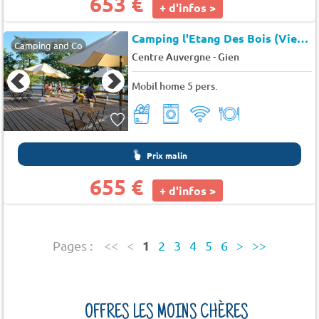
653 €
+ d'infos >
Camping l'Etang Des Bois (Vieilles-Maisons-sur-Joudry à 16 km)
Camping and Co
-
Centre Auvergne
Gien
Mobil home 5 pers.
Prix malin
655 €
+ d'infos >
1
Pages :
<<
<
2
3
4
5
6
>
>>
OFFRES LES MOINS CHÈRES