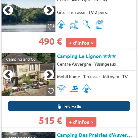
Gîte - Terrasse - TV 2 pers.
490 €
+ d'infos >
Camping Le Lignon
★★★
Camping and Co
-
Centre Auvergne
Yssingeaux
Mobil home - Terrasse - Mitoyen - TV 3 pers.
Prix malin
515 €
+ d'infos >
Camping Des Prairies d'Auvergne
Camping and Co