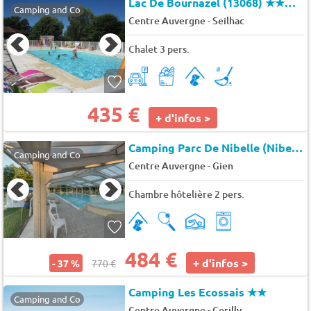
Lac De Bournazel (13068)
★★★★
Camping and Co
-
Centre Auvergne
Seilhac
Chalet 3 pers.
435 €
+ d'infos >
Camping Parc De Nibelle (Nibelle)
Camping and Co
-
Centre Auvergne
Gien
Chambre hôtelière 2 pers.
484 €
+ d'infos >
- 37 %
770 €
Camping Les Ecossais
★★
Camping and Co
-
Centre Auvergne
Cerilly