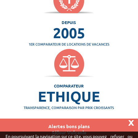
DEPUIS
2005
1ER COMPARATEUR DE LOCATIONS DE VACANCES
COMPARATEUR
ETHIQUE
TRANSPARENCE, COMPARAISON PAR PRIX CROISSANTS
x
Alertes bons plans
Séjour Vulcania
Vivaweb SARL - RCS Créteil n°790 591 572
En poursuivant la navigation sur ce site, vous pouvez
refuser
ou