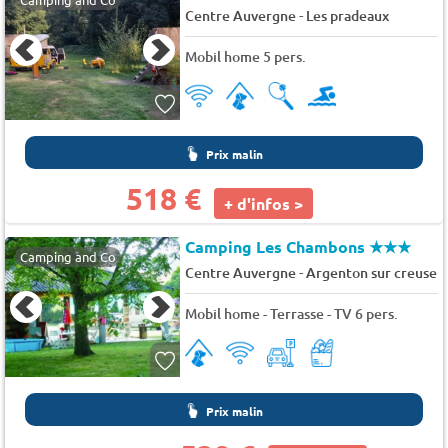
-
Centre Auvergne
Les pradeaux
Mobil home 5 pers.
Prix malin
518 €
+ d'infos >
Camping Les Chambons
★★★
Camping and Co
-
Centre Auvergne
Argenton sur creuse
Mobil home - Terrasse - TV 6 pers.
Prix malin