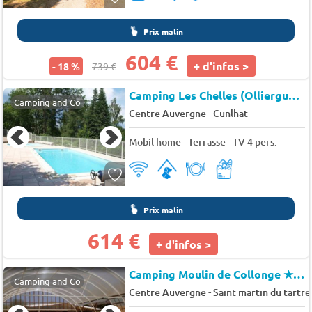
Prix malin
604 €
+ d'infos >
- 18 %
739 €
Camping Les Chelles (Olliergues à 7 km)
Camping and Co
-
Centre Auvergne
Cunlhat
Mobil home - Terrasse - TV 4 pers.
Prix malin
614 €
+ d'infos >
Camping Moulin de Collonge
★★★★
Camping and Co
-
Centre Auvergne
Saint martin du tartre