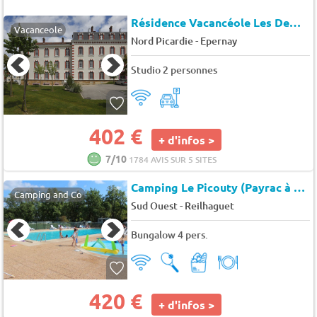
Résidence Vacancéole Les Demeures Champenoises
Vacanceole
-
Nord Picardie
Epernay
Studio 2 personnes
402 €
+ d'infos >
7/10
1784 AVIS SUR 5 SITES
Camping Le Picouty (Payrac à 4 km)
Camping and Co
-
Sud Ouest
Reilhaguet
Bungalow 4 pers.
420 €
+ d'infos >