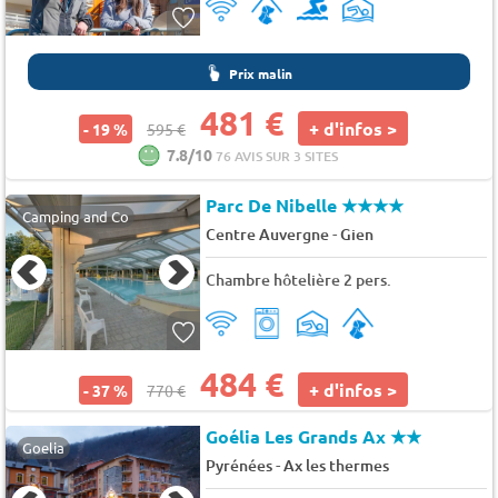
Prix malin
481 €
+ d'infos >
- 19 %
595 €
7.8/10
76 AVIS SUR 3 SITES
Parc De Nibelle
★★★★
Camping and Co
-
Centre Auvergne
Gien
Chambre hôtelière 2 pers.
484 €
+ d'infos >
- 37 %
770 €
Goélia Les Grands Ax
★★
Goelia
-
Pyrénées
Ax les thermes