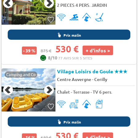
2 PIECES 4 PERS. JARDIN
Prix malin
530 €
+ d'infos >
- 39 %
875 €
8/10
77 AVIS SUR 5 SITES
Village Loisirs de Goule
★★★
Camping and Co
-
Centre Auvergne
Cerilly
Chalet - Terrasse - TV 6 pers.
Prix malin
530 €
+ d'infos >
- 16 %
630 €