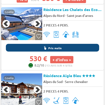
Résidence Les Chalets des Ecourts*
Goelia
-
Alpes du Nord
Saint jean d'arves
2 PIECES 4 PERS.
Prix malin
530 €
+ d'infos >
8.2/10
213 AVIS SUR 4 SITES
Résidence Aigle Bleu
★★★★
Goelia
-
Alpes du Sud
Serre chevalier
2 PIECES 4 PERS.