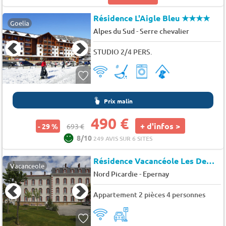
Résidence L'Aigle Bleu
★★★★
Goelia
-
Alpes du Sud
Serre chevalier
STUDIO 2/4 PERS.
Prix malin
490 €
+ d'infos >
- 29 %
693 €
8/10
249 AVIS SUR 6 SITES
Résidence Vacancéole Les Demeures Champenoises Confort*
Vacanceole
-
Nord Picardie
Epernay
Appartement 2 pièces 4 personnes