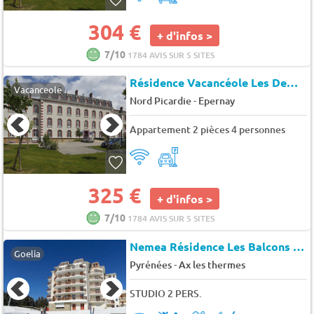
304 €
+ d'infos >
7/10
1784 AVIS SUR 5 SITES
Résidence Vacancéole Les Demeures Champenoises Confort*
Vacanceole
-
Nord Picardie
Epernay
Appartement 2 pièces 4 personnes
325 €
+ d'infos >
7/10
1784 AVIS SUR 5 SITES
Nemea Résidence Les Balcons d'Ax - Bonascre - Ax Les Thermes
Goelia
-
Pyrénées
Ax les thermes
STUDIO 2 PERS.