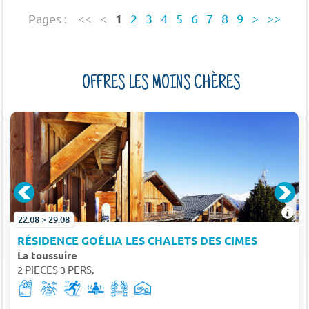
1
Pages :
<<
<
2
3
4
5
6
7
8
9
>
>>
OFFRES LES MOINS CHÈRES
22.08 > 29.08
RÉSIDENCE GOÉLIA LES CHALETS DES CIMES
La toussuire
2 PIECES 3 PERS.