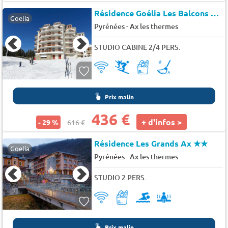
Résidence Goélia Les Balcons D'Ax
Goelia
-
Pyrénées
Ax les thermes
STUDIO CABINE 2/4 PERS.
Prix malin
436 €
+ d'infos >
- 29 %
616 €
Résidence Les Grands Ax
★★
Goelia
-
Pyrénées
Ax les thermes
STUDIO 2 PERS.
Prix malin