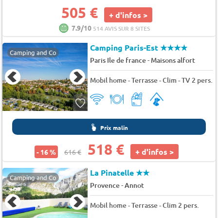
505 €
+ d'infos >
7.9/10
514 AVIS SUR 8 SITES
Camping Paris-Est
★★★★
Camping and Co
-
Paris Ile de france
Maisons alfort
Mobil home - Terrasse - Clim - TV 2 pers.
Prix malin
518 €
+ d'infos >
- 16 %
616 €
La Pinatelle
★★
Camping and Co
-
Provence
Annot
Mobil home - Terrasse - Clim 2 pers.