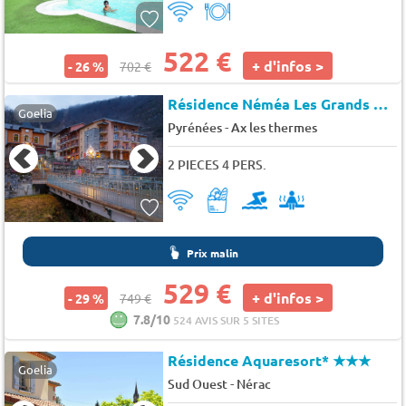
522 €
+ d'infos >
- 26 %
702 €
Résidence Néméa Les Grands Ax
Goelia
-
Pyrénées
Ax les thermes
2 PIECES 4 PERS.
Prix malin
529 €
+ d'infos >
- 29 %
749 €
7.8/10
524 AVIS SUR 5 SITES
Résidence Aquaresort*
★★★
Goelia
-
Sud Ouest
Nérac