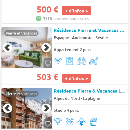
500 €
+ d'infos >
7/10
1784 AVIS SUR 5 SITES
Résidence Pierre et Vacances Sevilla
Pierre et Vacances
-
Espagne - Andalousie
Séville
Appartement 2 pers.
503 €
+ d'infos >
Résidence Pierre & Vacances Les Constellations*
Pierre et Vacances
-
Alpes du Nord
La plagne
Studio 4 pers.