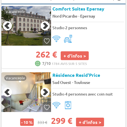
Comfort Suites Epernay
Vacanceole
-
Nord Picardie
Epernay
Studio 2 personnes
262 €
+ d'infos >
7/10
1784 AVIS SUR 5 SITES
Résidence Resid'Price
Vacanceole
-
Sud Ouest
Toulouse
Studio 4 personnes avec coin nuit
299 €
+ d'infos >
- 10 %
333 €