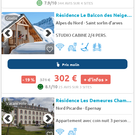
7.9/10
344 AVIS SUR 4 SITES
Résidence Le Balcon des Neiges
★
Goelia
-
Alpes du Nord
Saint sorlin d'arves
STUDIO CABINE 2/4 PERS.
Prix malin
302 €
+ d'infos >
- 19 %
371 €
8.1/10
25 AVIS SUR 3 SITES
Résidence Les Demeures Champenoises
Vacanceole
-
Nord Picardie
Epernay
Appartement avec coin nuit 3 personnes