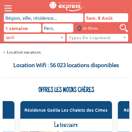
-
de filtres
Types De Logement
Wifi
Location vacances
Location Wifi : 56 023 locations disponibles
OFFRES LES MOINS CHÈRES
Résidence Goélia Les Chalets des Cimes
Rés
La toussuire