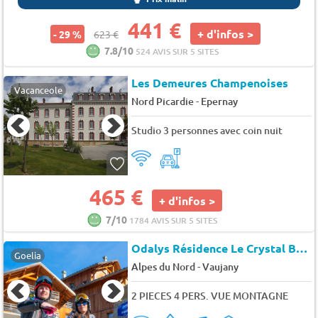
441 €
+ d'infos >
- 29 %
623 €
7.8/10
524 AVIS SUR 5 SITES
Les Demeures Champenoises
Vacanceole
-
Nord Picardie
Epernay
Studio 3 personnes avec coin nuit
465 €
+ d'infos >
7/10
1784 AVIS SUR 5 SITES
Odalys Résidence Le Crystal Blanc
Goelia
-
Alpes du Nord
Vaujany
2 PIECES 4 PERS. VUE MONTAGNE