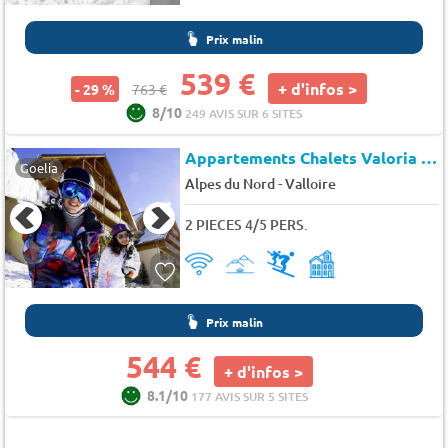
Prix malin
539 €
+ d'infos >
- 29 %
763 €
8/10
249 AVIS SUR 6 SITES
Appartements Chalets Valoria
★
Goelia
-
Alpes du Nord
Valloire
2 PIECES 4/5 PERS.
Prix malin
544 €
+ d'infos >
8.1/10
177 AVIS SUR 5 SITES