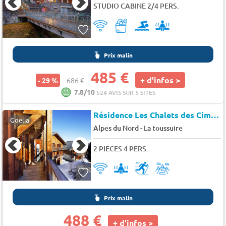
STUDIO CABINE 2/4 PERS.
Prix malin
485 €
+ d'infos >
- 29 %
686 €
7.8/10
524 AVIS SUR 5 SITES
Résidence Les Chalets des Cimes Spécial Nouvel An
Goelia
-
Alpes du Nord
La toussuire
2 PIECES 4 PERS.
Prix malin
488 €
+ d'infos >