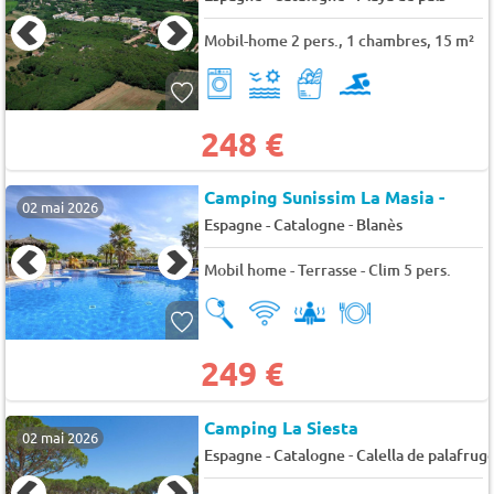
Mobil-home 2 pers., 1 chambres, 15 m²
248 €
Camping Sunissim La Masia -
02 mai 2026
-
Espagne - Catalogne
Blanès
Mobil home - Terrasse - Clim 5 pers.
249 €
Camping La Siesta
02 mai 2026
-
Espagne - Catalogne
Calella de palafruge