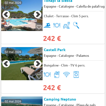
Tohapi la Siesta
02 mai 2026
-
Espagne - Catalogne
Calella de palafruge
Chalet - Terrasse - Clim 5 pers.
242 €
Castell Park
02 mai 2026
-
Espagne - Catalogne
Palamos
Bungalow - Clim - TV 6 pers.
242 €
Camping Neptuno
02 mai 2026
-
Espagne - Catalogne
Playa de pals