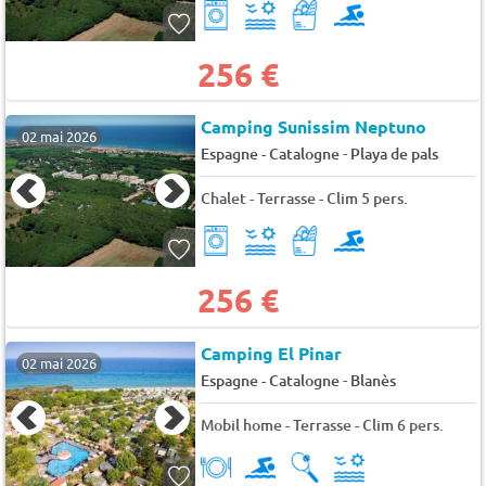
256 €
Camping Sunissim Neptuno
02 mai 2026
-
Espagne - Catalogne
Playa de pals
Chalet - Terrasse - Clim 5 pers.
256 €
Camping El Pinar
02 mai 2026
-
Espagne - Catalogne
Blanès
Mobil home - Terrasse - Clim 6 pers.