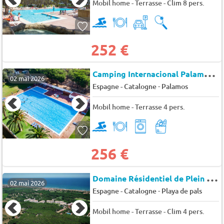
Mobil home - Terrasse - Clim 8 pers.
252 €
C
amping Internacional Palamos *
02 mai 2026
-
Espagne - Catalogne
Palamos
Mobil home - Terrasse 4 pers.
256 €
D
omaine Résidentiel de Plein Air Neptuno
02 mai 2026
-
Espagne - Catalogne
Playa de pals
Mobil home - Terrasse - Clim 4 pers.