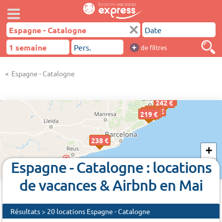
+
de filtres
Espagne - Catalogne
241 €
242 €
242 €
222 €
206 €
219 €
238 €
+
Espagne - Catalogne : locations
−
224 €
de vacances & Airbnb en Mai
Résultats > 20 locations Espagne - Catalogne