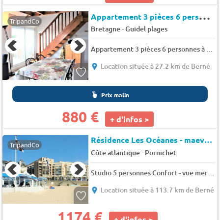
A
ppartement 3 pièces 6 personnes à 400 m de la plage, terrasse, parking - Le clos des pins
TripandCo
-
Bretagne
Guidel plages
Appartement 3 pièces 6 personnes à 400 m de la plage, terrasse, parking - Le clos des pins
Location située à 27.2 km de Berné
Prix malin
880 €
+ d'infos >
Résidence Les Océanes - maeva Home
TripandCo
-
Côte atlantique
Pornichet
Studio 5 personnes Confort - vue mer - 5 pers. - 20m2 - TV
Location située à 113.7 km de Berné
1174 €
+ d'infos >