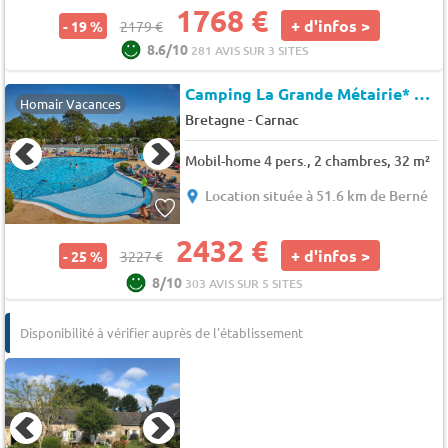
1768 €
+ d'infos >
- 19 %
2179 €
8.6/10
281 AVIS SUR 3 SITES
Camping La Grande Métairie*
★★
Homair Vacances
-
Bretagne
Carnac
Mobil-home 4 pers., 2 chambres, 32 m²
Location située à 51.6 km de Berné
2432 €
+ d'infos >
- 25 %
3227 €
8/10
303 AVIS SUR 5 SITES
Disponibilité à vérifier auprès de l'établissement