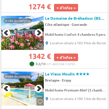
1274 €
+ d'infos >
Le Domaine de Bréhadour (BS066)
le site du camping
-
Côte atlantique
Guerande
Mobil-home Confort 4 chambres 9 pers.
Location située à 103.9 km de Berné
1342 €
+ d'infos >
8.3/10
371 AVIS SUR 5 SITES
Le Vieux Moulin
★★★★
le site du camping
-
Bretagne
Erquy
Mobil-home Premium 40m² (3 chambres) + Terrasse + TV + Lave-vaisselle 6 pers.
Location située à 100.3 km de Berné