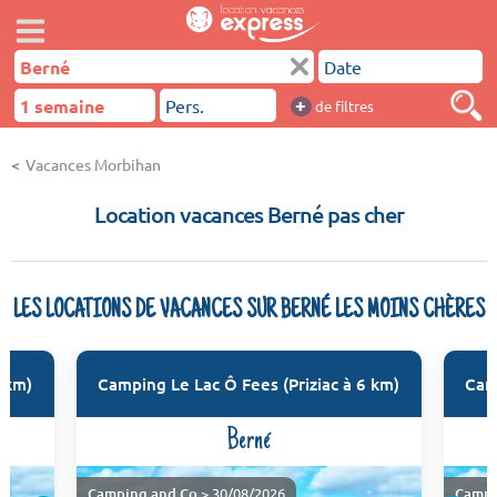
+
de filtres
Vacances Morbihan
Location vacances Berné pas cher
LES LOCATIONS DE VACANCES SUR BERNÉ LES MOINS CHÈRES
6 km)
Camping Le Lac Ô Fees (Priziac à 6 km)
Cam
Berné
Camping and Co
> 30/08/2026
Campi