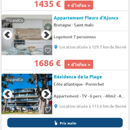
1435 €
+ d'infos >
Appartement Fleurs d'Ajoncs
TripandCo
-
Bretagne
Saint malo
Logement 7 personnes
Location située à 129.7 km de Berné
1686 €
+ d'infos >
Résidence de la Plage
TripandCo
-
Côte atlantique
Pornichet
Appartement - TV - 6 pers. - 40m2 - Animaux admis
Location située à 113.6 km de Berné
Prix malin