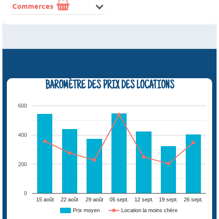
Commerces
BAROMÈTRE DES PRIX DES LOCATIONS
600
400
200
0
15 août
22 août
29 août
05 sept.
12 sept.
19 sept.
26 sept.
Prix moyen
Location la moins chère