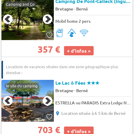
Camping De Pont-Calleck (Inguiniel à 5 km)
Camping and Co
-
Bretagne
Berné
Mobil home 2 pers.
357 €
+ d'infos >
Locations de vacances situées dans une zone géographique plus
étendue :
Le Lac ô Fées
★★★
le site du camping
-
Bretagne
Berné
ESTRELLA ou PARADIS Extra Lodge Nomad grand confort comme à la maison 35m2 - 6 personnes 6 pers.
Location située à 6.5 km de Berné
703 €
+ d'infos >