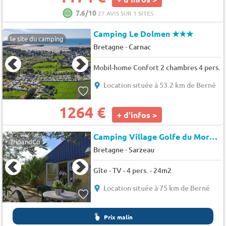
7.6/10
27 AVIS SUR 1 SITES
Camping Le Dolmen
★★★
le site du camping
-
Bretagne
Carnac
Mobil-home Confort 2 chambres 4 pers.
Location située à 53.2 km de Berné
1264 €
+ d'infos >
Camping Village Golfe du Morbihan
TripandCo
-
Bretagne
Sarzeau
Gîte - TV - 4 pers. - 24m2
Location située à 75 km de Berné
Prix malin