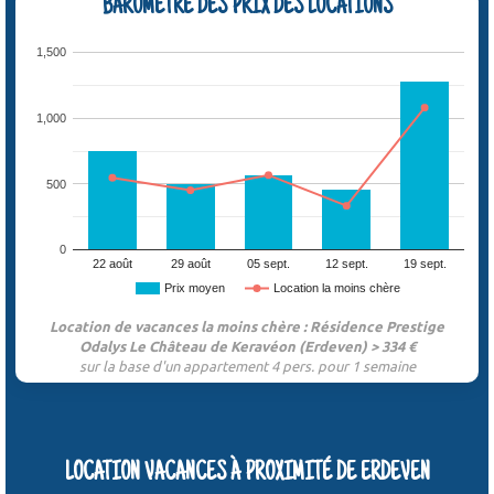
BAROMÈTRE DES PRIX DES LOCATIONS
1,500
1,000
500
0
22 août
29 août
05 sept.
12 sept.
19 sept.
Prix moyen
Location la moins chère
Location de vacances la moins chère : Résidence Prestige
Odalys Le Château de Keravéon (Erdeven) > 334 €
sur la base d'un appartement 4 pers. pour 1 semaine
LOCATION VACANCES À PROXIMITÉ DE ERDEVEN