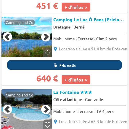
451 €
+ d'infos >
Camping Le Lac Ô Fees (Priziac à 6 km)
Camping and Co
-
Bretagne
Berné
Mobil home - Terrasse - Clim 2 pers.
Location située à 51.4 km de Erdeven
Prix malin
640 €
+ d'infos >
La Fontaine
★★★
Camping and Co
-
Côte atlantique
Guerande
Mobil home - Terrasse - TV 4 pers.
Location située à 62.3 km de Erdeven