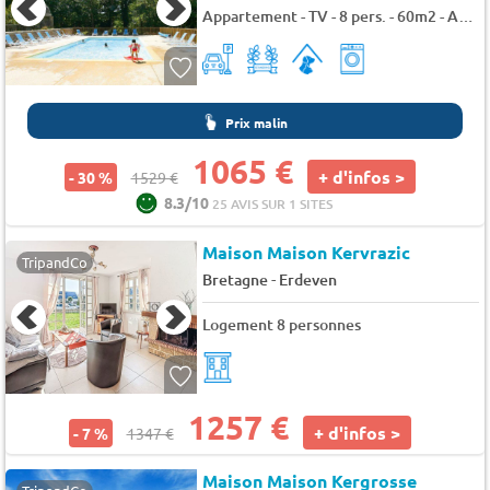
Appartement - TV - 8 pers. - 60m2 - Animaux admis
Prix malin
1065 €
+ d'infos >
- 30 %
1529 €
8.3/10
25 AVIS SUR 1 SITES
Maison Maison Kervrazic
TripandCo
-
Bretagne
Erdeven
Logement 8 personnes
1257 €
+ d'infos >
- 7 %
1347 €
Maison Maison Kergrosse