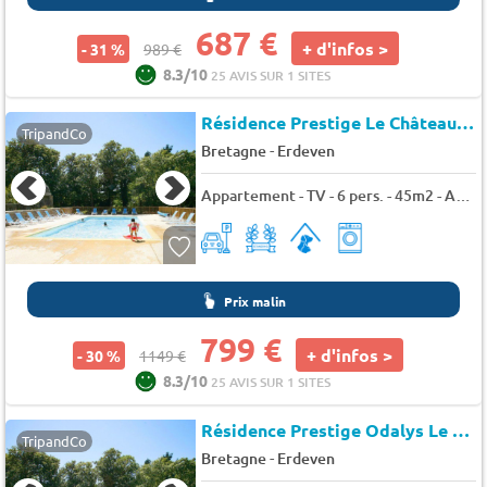
687 €
+ d'infos >
- 31 %
989 €
8.3/10
25 AVIS SUR 1 SITES
Résidence Prestige Le Château de Kéravéon
TripandCo
-
Bretagne
Erdeven
Appartement - TV - 6 pers. - 45m2 - Animaux admis
Prix malin
799 €
+ d'infos >
- 30 %
1149 €
8.3/10
25 AVIS SUR 1 SITES
Résidence Prestige Odalys Le Château de Keravéon
TripandCo
-
Bretagne
Erdeven