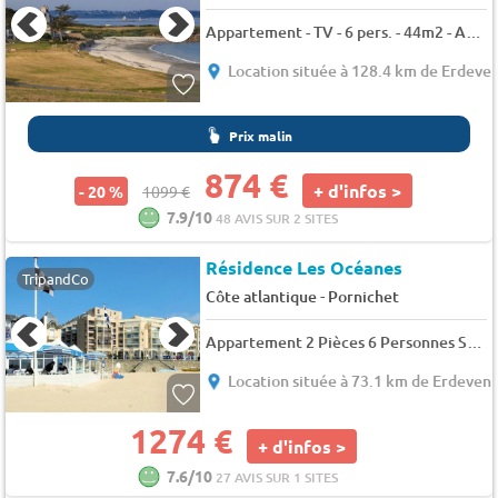
Appartement - TV - 6 pers. - 44m2 - Animaux admis
Location située à 128.4 km de Erdeve
Prix malin
874 €
+ d'infos >
- 20 %
1099 €
7.9/10
48 AVIS SUR 2 SITES
Résidence Les Océanes
TripandCo
-
Côte atlantique
Pornichet
Appartement 2 Pièces 6 Personnes Sélection - vue mer - 6 pers. - 31m2 - TV
Location située à 73.1 km de Erdeven
1274 €
+ d'infos >
7.6/10
27 AVIS SUR 1 SITES