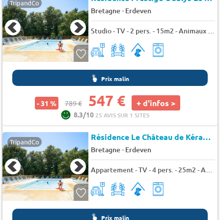
TripandCo
-
Bretagne
Erdeven
Studio - TV - 2 pers. - 15m2 - Animaux admis
Prix malin
547 €
+ d'infos >
- 31 %
789 €
8.3/10
25 AVIS SUR 1 SITES
Résidence Le Château de Kéravéon
TripandCo
-
Bretagne
Erdeven
Appartement - TV - 4 pers. - 25m2 - Animaux admis
Prix malin