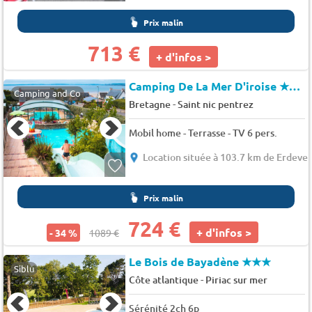
Prix malin
713 €
+ d'infos >
Camping De La Mer D'iroise
★★★★
Camping and Co
-
Bretagne
Saint nic pentrez
Mobil home - Terrasse - TV 6 pers.
Location située à 103.7 km de Erdeve
Prix malin
724 €
+ d'infos >
- 34 %
1089 €
Le Bois de Bayadène
★★★
Siblu
-
Côte atlantique
Piriac sur mer
Sérénité 2ch 6p