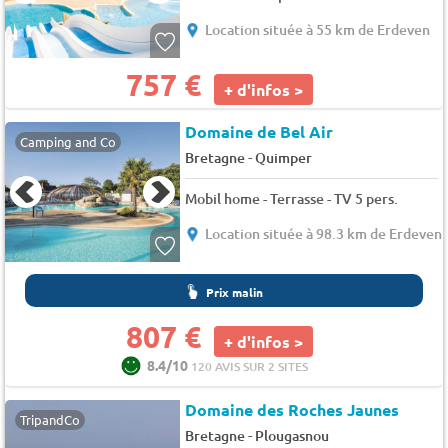
Location située à 55 km de Erdeven
757 €
+ d'infos >
Domaine de Bel Air
Camping and Co
-
Bretagne
Quimper
Mobil home - Terrasse - TV 5 pers.
Location située à 98.3 km de Erdeven
Prix malin
807 €
+ d'infos >
8.4/10
120 AVIS SUR 2 SITES
Domaine des Roches Jaunes
TripandCo
-
Bretagne
Plougasnou