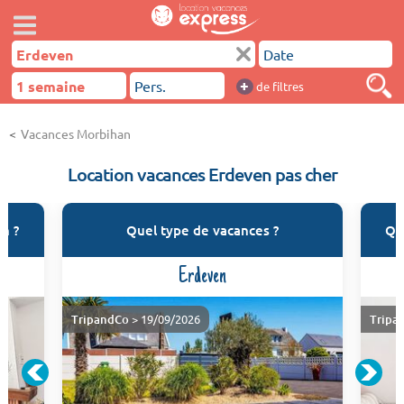
+
de filtres
Vacances Morbihan
Location vacances Erdeven pas cher
n ?
Quel type de vacances ?
Qu
Erdeven
TripandCo
> 19/09/2026
Tripa