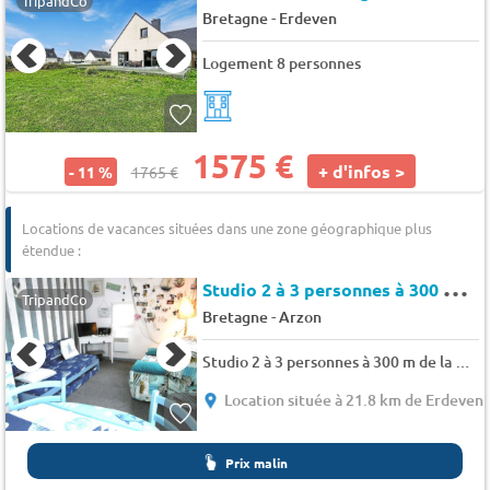
TripandCo
-
Bretagne
Erdeven
Logement 8 personnes
1575 €
+ d'infos >
- 11 %
1765 €
Locations de vacances situées dans une zone géographique plus
étendue :
S
tudio 2 à 3 personnes à 300 m de la plage avec piscine à Port Crouesty - Bretagne douce
TripandCo
-
Bretagne
Arzon
Studio 2 à 3 personnes à 300 m de la plage avec piscine à Port Crouesty - Bretagne douce
Location située à 21.8 km de Erdeven
Prix malin