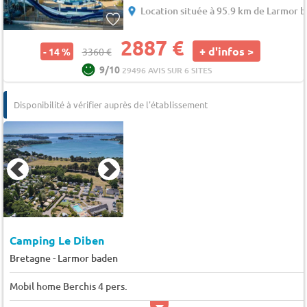
Location située à 95.9 km de Larmor 
2887 €
+ d'infos >
- 14 %
3360 €
9/10
29496 AVIS SUR 6 SITES
Disponibilité à vérifier auprès de l'établissement
Camping Le Diben
-
Bretagne
Larmor baden
Mobil home Berchis 4 pers.