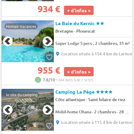
934 €
+ d'infos >
La Baie du Kernic
★★
Homair Vacances
-
Bretagne
Plouescat
Super Lodge 5 pers., 2 chambres, 35 m²
Location située à 154.4 km de Larmor
955 €
+ d'infos >
7.8/10
1384 AVIS SUR 7 SITES
Camping La Pège
★★★★
le site du camping
-
Côte atlantique
Saint hilaire de riez
Mobil-home Ohana - 2 chambres - 28 m² 4 pers.
Location située à 115.4 km de Larmor