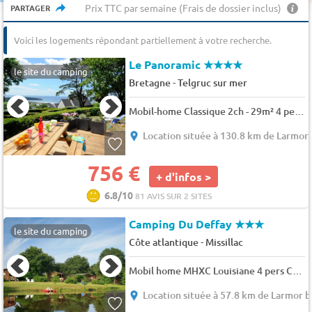
Prix TTC par semaine (Frais de dossier inclus)
PARTAGER
Voici les logements répondant partiellement à votre recherche.
Le Panoramic
★★★★
le site du camping
-
Bretagne
Telgruc sur mer
Mobil-home Classique 2ch - 29m² 4 pers.
Location située à 130.8 km de Larmor
756 €
+ d'infos >
6.8/10
81 AVIS SUR 2 SITES
Camping Du Deffay
★★★
le site du camping
-
Côte atlantique
Missillac
Mobil home MHXC Louisiane 4 pers Clim (sans draps ni serviettes) 4 pers.
Location située à 57.8 km de Larmor 