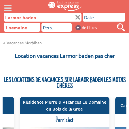
+
de filtres
Vacances Morbihan
Location vacances Larmor baden pas cher
LES LOCATIONS DE VACANCES SUR LARMOR BADEN LES MOINS
CHÈRES
Résidence Pierre & Vacances Le Domaine
ge
Cam
du Bois de la Gree
Pornichet