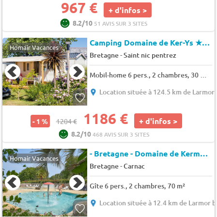
967 €
+ d'infos >
8.2/10
51 AVIS SUR 3 SITES
Camping Domaine de Ker-Ys
★★★★
Homair Vacances
-
Bretagne
Saint nic pentrez
Mobil-home 6 pers., 2 chambres, 30 m² - 32 m²
Location située à 124.5 km de Larmor
1186 €
+ d'infos >
- 1 %
1204 €
8.2/10
468 AVIS SUR 3 SITES
- Bretagne - Domaine de Kermario
Homair Vacances
-
Bretagne
Carnac
Gîte 6 pers., 2 chambres, 70 m²
Location située à 12.4 km de Larmor 