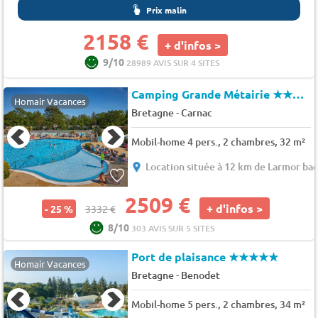
Prix malin
2158 €
+ d'infos >
9/10
28989 AVIS SUR 4 SITES
Camping Grande Métairie
★★★★★
Homair Vacances
-
Bretagne
Carnac
Mobil-home 4 pers., 2 chambres, 32 m²
Location située à 12 km de Larmor ba
2509 €
+ d'infos >
- 25 %
3332 €
8/10
303 AVIS SUR 5 SITES
Port de plaisance
★★★★★
Homair Vacances
-
Bretagne
Benodet
Mobil-home 5 pers., 2 chambres, 34 m²