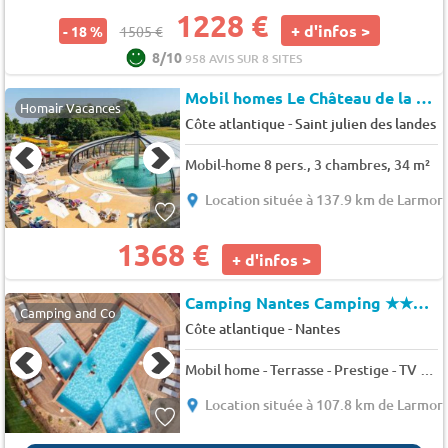
1228 €
+ d'infos >
- 18 %
1505 €
8/10
958 AVIS SUR 8 SITES
Mobil homes Le Château de la Forêt
Homair Vacances
-
Côte atlantique
Saint julien des landes
Mobil-home 8 pers., 3 chambres, 34 m²
Location située à 137.9 km de Larmor
1368 €
+ d'infos >
Camping Nantes Camping
★★★★★
Camping and Co
-
Côte atlantique
Nantes
Mobil home - Terrasse - Prestige - TV 8 pers.
Location située à 107.8 km de Larmor