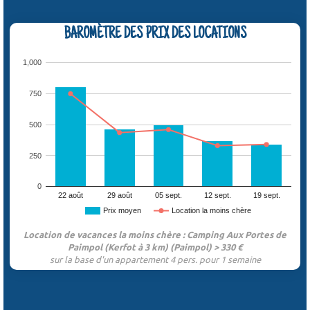
BAROMÈTRE DES PRIX DES LOCATIONS
1,000
750
500
250
0
22 août
29 août
05 sept.
12 sept.
19 sept.
Prix moyen
Location la moins chère
Location de vacances la moins chère : Camping Aux Portes de
Paimpol (Kerfot à 3 km) (Paimpol) > 330 €
sur la base d'un appartement 4 pers. pour 1 semaine