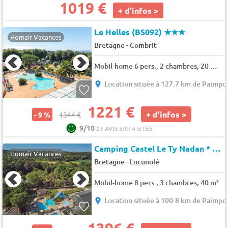
1019 €
+ d'infos >
Le Helles (BS092)
★★★
Homair Vacances
-
Bretagne
Combrit
Mobil-home 6 pers., 2 chambres, 20 m² - 34 m²
Location située à 127.7 km de Paimpo
1221 €
+ d'infos >
- 9 %
1344 €
9/10
27 AVIS SUR 4 SITES
Camping Castel Le Ty Nadan *
★★
Homair Vacances
-
Bretagne
Locunolé
Mobil-home 8 pers., 3 chambres, 40 m²
Location située à 100.8 km de Paimpo