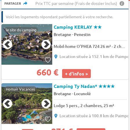
403€
403€
955 €
332€
332€
403€
403€
503€
503€
154
19
19
445€
445€
445€
Prix TTC par semaine (Frais de dossier inclus)
PARTAGER
457€
457€
332€
332€
1019 €
504€
504€
871 €
1221 €
660 €
Voici les logements répondant partiellement à votre recherche.
Camping KERLAY
★★
le site du camping
-
Bretagne
Penestin
Mobil-home O'PHEA 724 26 m² - 2 chambres 5 pers.
Location située à 152.1 km de Paimpo
660 €
+ d'infos >
Camping Ty Nadan*
★★★★
Homair Vacances
-
Bretagne
Locunolé
Lodge 5 pers., 2 chambres, 25 m²
Location située à 100.8 km de Paimpo