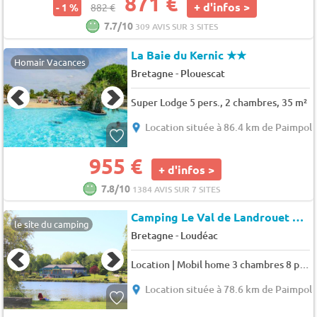
871 €
+ d'infos >
- 1 %
882 €
7.7/10
309 AVIS SUR 3 SITES
La Baie du Kernic
★★
Homair Vacances
-
Bretagne
Plouescat
Super Lodge 5 pers., 2 chambres, 35 m²
Location située à 86.4 km de Paimpol
955 €
+ d'infos >
7.8/10
1384 AVIS SUR 7 SITES
Camping Le Val de Landrouet Merdrignac
le site du camping
-
Bretagne
Loudéac
Location | Mobil home 3 chambres 8 pers.
Location située à 78.6 km de Paimpol