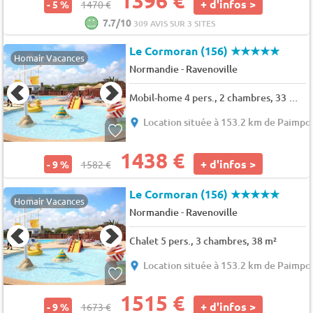
1396 €
+ d'infos >
- 5 %
1470 €
7.7/10
309 AVIS SUR 3 SITES
Le Cormoran (156)
★★★★★
Homair Vacances
-
Normandie
Ravenoville
Mobil-home 4 pers., 2 chambres, 33 m² - 35 m²
Location située à 153.2 km de Paimpo
1438 €
+ d'infos >
- 9 %
1582 €
Le Cormoran (156)
★★★★★
Homair Vacances
-
Normandie
Ravenoville
Chalet 5 pers., 3 chambres, 38 m²
Location située à 153.2 km de Paimpo
1515 €
+ d'infos >
- 9 %
1673 €