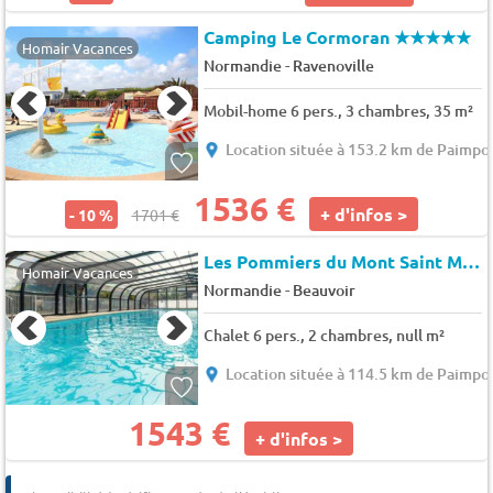
Camping Le Cormoran
★★★★★
Homair Vacances
-
Normandie
Ravenoville
Mobil-home 6 pers., 3 chambres, 35 m²
Location située à 153.2 km de Paimpo
1536 €
+ d'infos >
- 10 %
1701 €
Les Pommiers du Mont Saint Michel (BN060)
Homair Vacances
-
Normandie
Beauvoir
Chalet 6 pers., 2 chambres, null m²
Location située à 114.5 km de Paimpo
1543 €
+ d'infos >