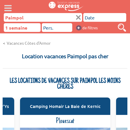
+
de filtres
Vacances Côtes d'Armor
Location vacances Paimpol pas cher
LES LOCATIONS DE VACANCES SUR PAIMPOL LES MOINS
CHÈRES
r'Ys
Camping Homair La Baie de Kernic
Plouescat