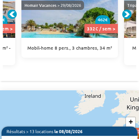
Homair Vacances
> 29/08/2026
Tripa
7€
462€
 sem >
332€ / sem >
 m² -
Mobil-home 8 pers., 3 chambres, 34 m²
Mob
+
−
Résultats > 13 locations
le 08/08/2026
14
490€
490€