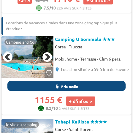
7.5/10
226 AVIS SUR 4 SITES
Locations de vacances situées dans une zone géographique plus
étendue :
Camping U Sommalu
★★★
Camping and Co
-
Corse
Tiuccia
Mobil home - Terrasse - Clim 6 pers.
Location située à 59.5 km de Favone
Prix malin
1155 €
+ d'infos >
8.2/10
2 AVIS SUR 1 SITES
Tohapi Kalliste
★★★★
le site du camping
-
Corse
Saint florent