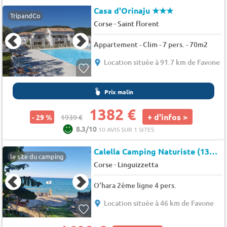
Casa d'Orinaju
★★★
TripandCo
-
Corse
Saint florent
Appartement - Clim - 7 pers. - 70m2
Location située à 91.7 km de Favone
Prix malin
1382 €
+ d'infos >
- 29 %
1939 €
8.3/10
10 AVIS SUR 1 SITES
Calella Camping Naturiste (13084)
le site du camping
-
Corse
Linguizzetta
O'hara 2ème ligne 4 pers.
Location située à 46 km de Favone