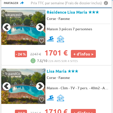
Prix TTC par semaine (Frais de dossier inclus)
PARTAGER
Résidence Lisa Maria
★★★
Vacanceole
-
Corse
Favone
Maison 3 pièces 7 personnes
1701 €
+ d'infos >
- 24 %
2247 €
7.5/10
226 AVIS SUR 4 SITES
Lisa Maria
★★★
TripandCo
-
Corse
Favone
Maison - Clim - TV - 7 pers. - 40m2 - Animaux admis
1710 €
+ d'infos >
- 24 %
2246 €