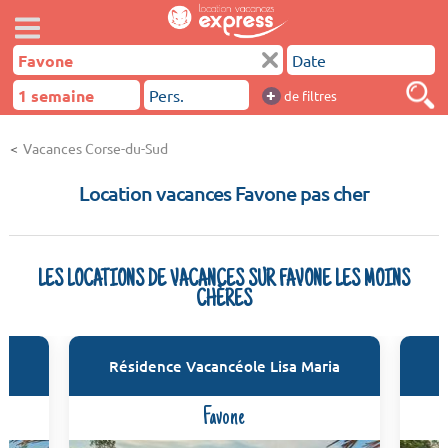
+
de filtres
Vacances Corse-du-Sud
Location vacances Favone pas cher
LES LOCATIONS DE VACANCES SUR FAVONE LES MOINS
CHÈRES
ia
Résidence Vacancéole Lisa Maria
R
Favone