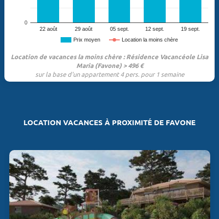
0
22 août
29 août
05 sept.
12 sept.
19 sept.
Prix moyen
Location la moins chère
Location de vacances la moins chère : Résidence Vacancéole Lisa
Maria (Favone) > 496 €
sur la base d'un appartement 4 pers. pour 1 semaine
LOCATION VACANCES À PROXIMITÉ DE FAVONE