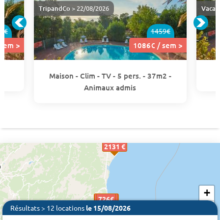
TripandCo
> 22/08/2026
Vacan
8€
1459€
 sem >
1086€ / sem >
Maison - Clim - TV - 5 pers. - 37m2 -
Animaux admis
2131 €
+
1701 €
1086€
1086€
1086€
1086€
726€
726€
726€
726€
726€
726€
726€
726€
726€
726€
726€
726€
726€
−
Résultats > 12 locations
le 15/08/2026