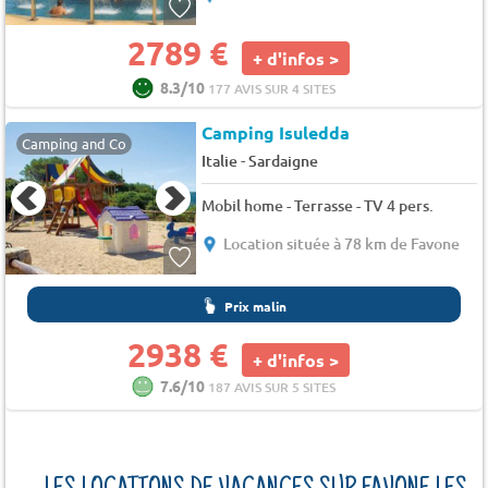
2789 €
+ d'infos >
8.3/10
177 AVIS SUR 4 SITES
Camping Isuledda
Camping and Co
-
Italie
Sardaigne
Mobil home - Terrasse - TV 4 pers.
Location située à 78 km de Favone
Prix malin
2938 €
+ d'infos >
7.6/10
187 AVIS SUR 5 SITES