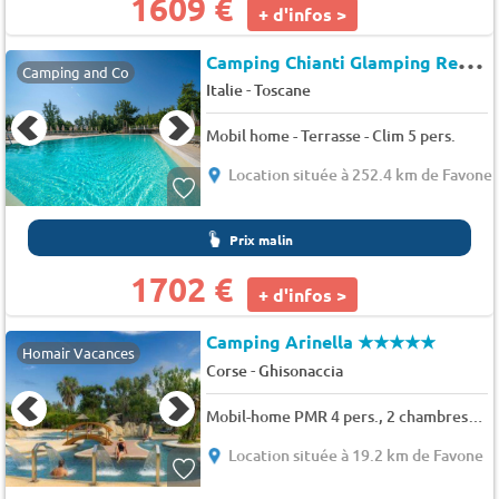
1609 €
+ d'infos >
C
amping Chianti Glamping Resort
Camping and Co
-
Italie
Toscane
Mobil home - Terrasse - Clim 5 pers.
Location située à 252.4 km de Favone
Prix malin
1702 €
+ d'infos >
Camping Arinella
★★★★★
Homair Vacances
-
Corse
Ghisonaccia
Mobil-home PMR 4 pers., 2 chambres, 31 m²
Location située à 19.2 km de Favone