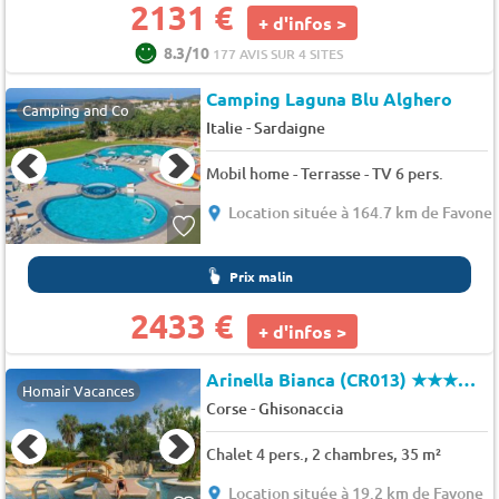
2131 €
+ d'infos >
8.3/10
177 AVIS SUR 4 SITES
Camping Laguna Blu Alghero
Camping and Co
-
Italie
Sardaigne
Mobil home - Terrasse - TV 6 pers.
Location située à 164.7 km de Favone
Prix malin
2433 €
+ d'infos >
Arinella Bianca (CR013)
★★★★★
Homair Vacances
-
Corse
Ghisonaccia
Chalet 4 pers., 2 chambres, 35 m²
Location située à 19.2 km de Favone