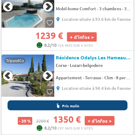
Mobil-home Comfort - 3 chambres - 32m² - Terrasse surélevée 6 pers.
Location située à 93.6 km de Favone
1239 €
+ d'infos >
8.2/10
326 AVIS SUR 4 SITES
Résidence Odalys Les Hameaux de Capra Scorsa
TripandCo
-
Corse
Lozari-belgodere
Appartement - Terrasse - Clim - 8 pers. - 57m2
Location située à 94.4 km de Favone
Prix malin
1350 €
+ d'infos >
- 39 %
2209 €
8.2/10
297 AVIS SUR 5 SITES