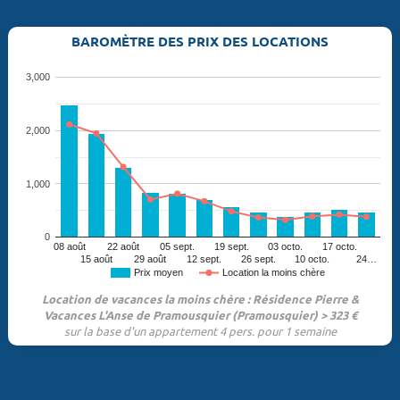
BAROMÈTRE DES PRIX DES LOCATIONS
3,000
2,000
1,000
0
08 août
22 août
05 sept.
19 sept.
03 octo.
17 octo.
15 août
29 août
12 sept.
26 sept.
10 octo.
24…
Prix moyen
Location la moins chère
Location de vacances la moins chère : Résidence Pierre &
Vacances L'Anse de Pramousquier (Pramousquier) > 323 €
sur la base d'un appartement 4 pers. pour 1 semaine