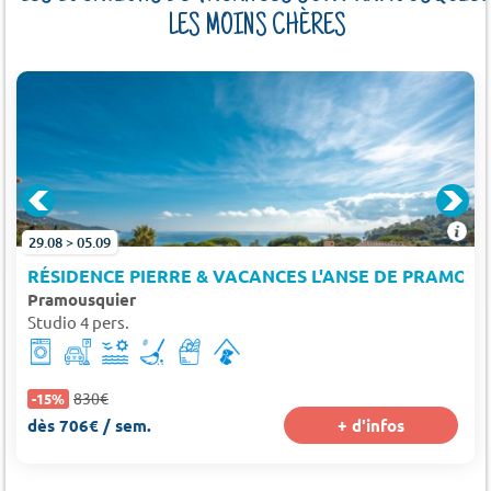
LES MOINS CHÈRES
USQUIER
29.08 > 05.09
RÉSIDENCE PIERRE & VACANCES L'ANSE DE PRAMOU
Pramousquier
Studio 4 pers.
830€
-15%
dès 706€ / sem.
+ d'infos