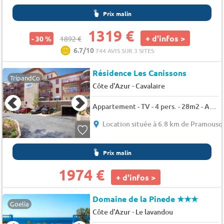
Prix malin
1319 €
+ d'infos >
- 30 %
1892 €
6.7/10
744 AVIS SUR 3 SITES
Résidence Les Canissons
TripandCo
-
Côte d'Azur
Cavalaire
Appartement - TV - 4 pers. - 28m2 - Animaux admis
Location située à 6.8 km de Pramousq
Prix malin
1974 €
+ d'infos >
Domaine de la Pinede
★★★
Goelia
-
Côte d'Azur
Le lavandou