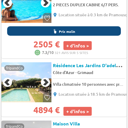
2 PIECES DUPLEX CABINE 6/7 PERS.
Location située à 0.3 km de Pramousq
Prix malin
2505 €
+ d'infos >
7.3/10
321 AVIS SUR 5 SITES
R
ésidence Les Jardins D'adelaide
TripandCo
-
Côte d'Azur
Grimaud
Villa climatisée 10 personnes avec piscine privé et plage à pied à Grimaud - 10 pers. - 135m2 - TV
Location située à 18.5 km de Pramous
4894 €
+ d'infos >
Maison Villa
TripandCo