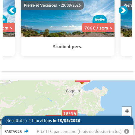
Pierre et Vacances
> 29/08/2026
Pierre
0€
830€
 sem >
706€ / sem >
Studio 4 pers.
4894 €
+
1974 €
1946 €
2116€
2116€
2116€
706€
706€
706€
706€
706€
706€
706€
706€
2505 €
−
Résultats > 11 locations
le 15/08/2026
Prix TTC par semaine (Frais de dossier inclus)
PARTAGER