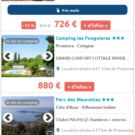
Prix malin
726 €
+ d'infos >
- 11 %
812 €
Camping les Fouguieres
★★★
le site du camping
-
Provence
Cotignac
GRAND CONFORT COTTAGE RIVIERA CLIMATISÉ 6 pers.
Location située à 41.3 km de Pramous
880 €
+ d'infos >
Parc des Maurettes
★★★
le site du camping
-
Côte d'Azur
Villeneuve loubet
Chalet Pili-Pili (2 chambres + extension) 7 pers.
Location située à 77 km de Pramousqu