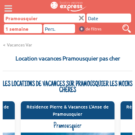
+
de filtres
Vacances Var
Location vacances Pramousquier pas cher
LES LOCATIONS DE VACANCES SUR PRAMOUSQUIER LES MOINS
CHÈRES
se de
Résidence Pierre & Vacances L'Anse de
Rés
Pramousquier
Pramousquier