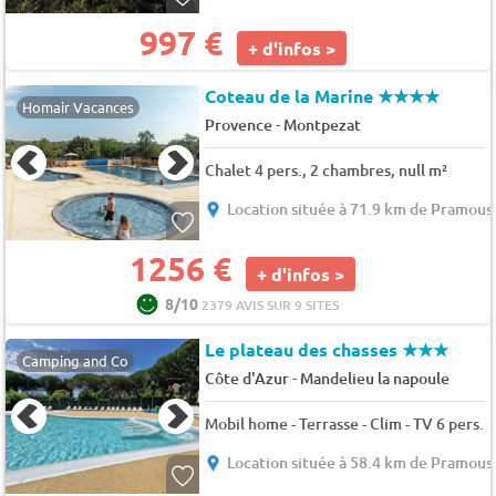
997 €
+ d'infos >
Coteau de la Marine
★★★★
Homair Vacances
-
Provence
Montpezat
Chalet 4 pers., 2 chambres, null m²
Location située à 71.9 km de Pramous
1256 €
+ d'infos >
8/10
2379 AVIS SUR 9 SITES
Le plateau des chasses
★★★
Camping and Co
-
Côte d'Azur
Mandelieu la napoule
Mobil home - Terrasse - Clim - TV 6 pers.
Location située à 58.4 km de Pramous