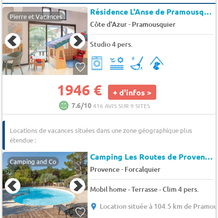
Résidence L'Anse de Pramousquier
Pierre et Vacances
-
Côte d'Azur
Pramousquier
Studio 4 pers.
1946 €
+ d'infos >
7.6/10
416 AVIS SUR 9 SITES
Locations de vacances situées dans une zone géographique plus
étendue :
Camping Les Routes de Provence
Camping and Co
-
Provence
Forcalquier
Mobil home - Terrasse - Clim 4 pers.
Location située à 104.5 km de Pramou