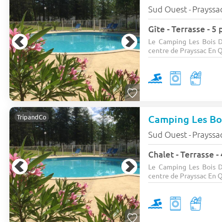
Sud Ouest
Prayssa
-
Gîte - Terrasse - 5
Le Camping Les Bois D
centre de Prayssac En Q
Camping Les Bo
TripandCo
Sud Ouest
Prayssa
-
Chalet - Terrasse 
Le Camping Les Bois D
centre de Prayssac En Q