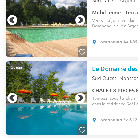
-
Mobil home - Terra
Venez séjourner dan
Dordogne, situé à Argent
Location située à 8
Le Domaine des 
Goelia
Sud Ouest
Nontro
-
CHALET 3 PIECES 8
Tombez sous le charm
dans la résidence Goéli
Location située à 1