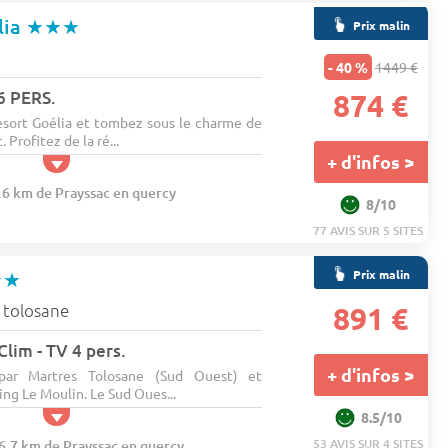
lia
★★★
Prix malin
- 40 %
1449 €
6 PERS.
874 €
esort Goélia et tombez sous le charme de
 Profitez de la ré...
+ d'infos >
8.6 km de Prayssac en quercy
8/10
77 AVIS SUR 5 SITES
Prix malin
★★
 tolosane
891 €
Clim - TV 4 pers.
+ d'infos >
 par Martres Tolosane (Sud Ouest) et
ng Le Moulin. Le Sud Oues...
8.5/10
53 AVIS SUR 4 SITES
46.7 km de Prayssac en quercy