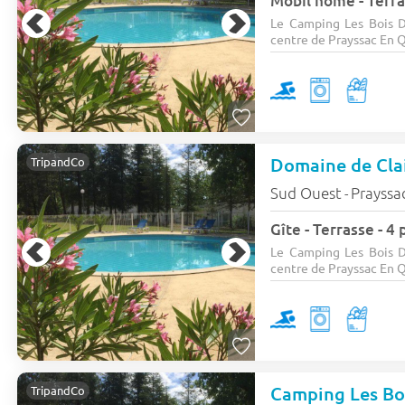
Le Camping Les Bois D
centre de Prayssac En Q
TripandCo
Sud Ouest
Prayssa
-
Gîte - Terrasse - 4
Le Camping Les Bois D
centre de Prayssac En Q
Camping Les Bo
TripandCo