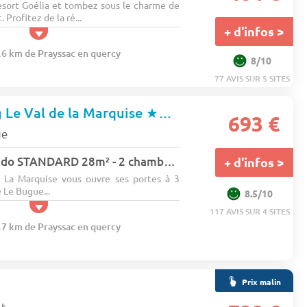
esort Goélia et tombez sous le charme de
 Profitez de la ré...
+ d'infos >
8.6 km de Prayssac en quercy
8/10
77 AVIS SUR 5 SITES
 Le Val de la Marquise
★★★★
693 €
ue
Mobil home Colorado STANDARD 28m² - 2 chambres + terrasse non couverte 9m² 4 pers.
+ d'infos >
 La Marquise vous ouvre ses portes à 3
 Le Bugue...
8.5/10
117 AVIS SUR 4 SITES
7.7 km de Prayssac en quercy
Prix malin
★
at