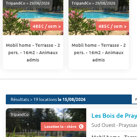
TripandCo
> 29/08/2026
TripandCo
> 29/08/2026
485€ / sem >
485€ / sem >
Mobil home - Terrasse - 2
Mobil home - Terrasse - 2
pers. - 16m2 - Animaux
pers. - 16m2 - Animaux
admis
admis
Résultats > 19 locations
le 15/08/2026
Les Bois de Pra
TripandCo
Sud Ouest
Prayssa
-
Location la - chère