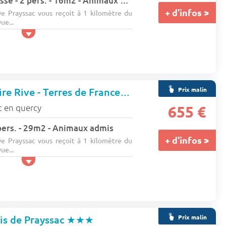
Mobil home - Terrasse - 2 pers. - 16m2 - Animaux admis
+ d'infos >
e Prayssac vous reçoit à 1 kilomètre du
ue...
Prix malin
Domaine de Claire Rive - Terres de France
★★★
c en quercy
655 €
 pers. - 29m2 - Animaux admis
+ d'infos >
e Prayssac vous reçoit à 1 kilomètre du
ue...
Prix malin
is de Prayssac
★★★