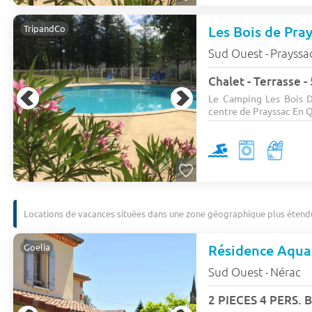
Les Bois de Pra
TripandCo
Sud Ouest
Prayssa
-
Chalet - Terrasse 
Le Camping Les Bois D
centre de Prayssac En Q
Locations de vacances situées dans une zone géographique plus étend
Résidence Aqua
Goelia
Sud Ouest
Nérac
-
2 PIECES 4 PERS.