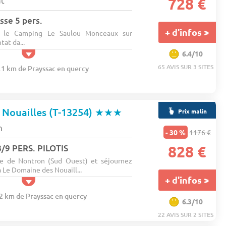
728 €
sse 5 pers.
+ d'infos >
s le Camping Le Saulou Monceaux sur
at da...
6.4/10
65 AVIS SUR 3 SITES
5.1 km de Prayssac en quercy
Nouailles (T-13254)
★★★
Prix malin
n
- 30 %
1176 €
/9 PERS. PILOTIS
828 €
e de Nontron (Sud Ouest) et séjournez
a Le Domaine des Nouaill...
+ d'infos >
22 km de Prayssac en quercy
6.3/10
22 AVIS SUR 2 SITES