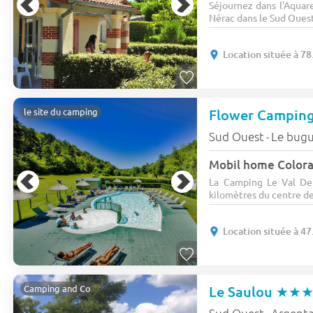
Séjournez dans l'Aquar
Nérac dans le Sud Ouest.
Location située à 7
Flower Camping
le site du camping
Sud Ouest
Le bug
-
La Camping Le Val De
kilomètres du centre de
Location située à 4
Le Saulou
★★
Camping and Co
Sud Ouest
Argent