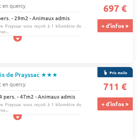
c en quercy
697 €
 pers. - 29m2 - Animaux admis
+ d'infos >
e Prayssac vous reçoit à 1 kilomètre du
ue...
Prix malin
is de Prayssac
★★★
c en quercy
711 €
- 4 pers. - 47m2 - Animaux admis
+ d'infos >
e Prayssac vous reçoit à 1 kilomètre du
ue...