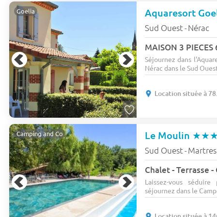
Aquaresort Goe
Goelia
Sud Ouest
Nérac
-
MAISON 3 PIECES 
Séjournez dans l'Aquar
Nérac dans le Sud Ouest.
Location située à 7
Le Moulin
★★
Camping and Co
Sud Ouest
Martres
-
Chalet - Terrasse - 
Laissez-vous séduire
séjournez dans le Campi
Location située à 1