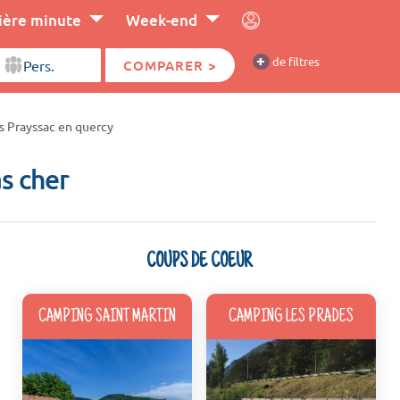
ière minute
Week-end
+
de filtres
COMPARER >
s Prayssac en quercy
s cher
COUPS DE COEUR
CAMPING SAINT MARTIN
CAMPING LES PRADES