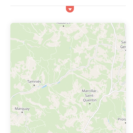
préservée, vignobles réputés et douceur de vivre. Son
atmosphère chaleureuse, ses paysages vallonnés et son
patrimoine font de ce village un lieu parfait pour un
séjour reposant et dépaysant. Quels types
d’hébergements trouve-t-on à Prayssac en Quercy ? À
Prayssac en Quercy, vous trouverez des locations
confortables et bien équipées, adapt&...