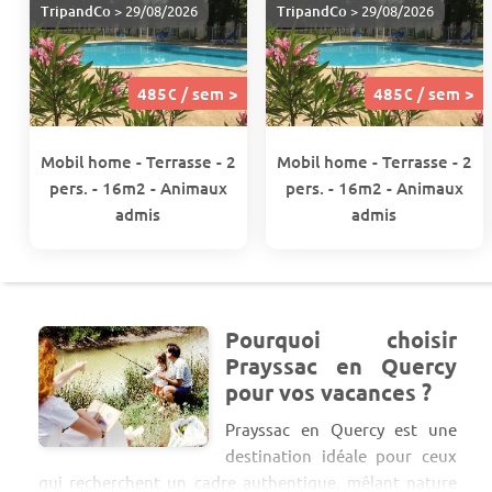
TripandCo
> 29/08/2026
TripandCo
> 29/08/2026
485€ / sem >
485€ / sem >
Mobil home - Terrasse - 2
Mobil home - Terrasse - 2
pers. - 16m2 - Animaux
pers. - 16m2 - Animaux
admis
admis
Pourquoi choisir
Prayssac en Quercy
pour vos vacances ?
Prayssac en Quercy est une
destination idéale pour ceux
qui recherchent un cadre authentique, mêlant nature