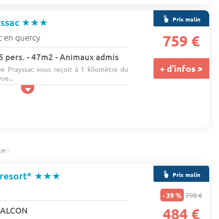
Prix malin
yssac
★★★
c en quercy
759 €
- 5 pers. - 47m2 - Animaux admis
+ d'infos >
e Prayssac vous reçoit à 1 kilomètre du
ue...
ue :
resort*
★★★
Prix malin
- 39 %
798 €
 BALCON
484 €