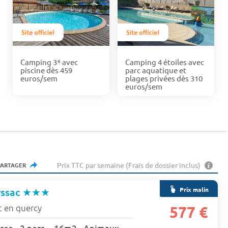
Camping 3* avec
Camping 4 étoiles avec
piscine dès 459
parc aquatique et
euros/sem
plages privées dès 310
euros/sem
Prix TTC par semaine (Frais de dossier inclus)
PARTAGER
Prix malin
yssac
★★★
c en quercy
577 €