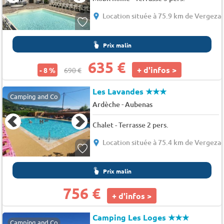
Location située à 75.9 km de Vergeza
Prix malin
635 €
+ d'infos >
- 8 %
690 €
Les Lavandes
★★★
Camping and Co
-
Ardèche
Aubenas
Chalet - Terrasse 2 pers.
Location située à 75.4 km de Vergeza
Prix malin
756 €
+ d'infos >
Camping Les Loges
★★★
Camping and Co