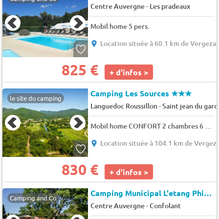
-
Centre Auvergne
Les pradeaux
Mobil home 5 pers.
Location située à 60.1 km de Vergeza
825 €
+ d'infos >
Camping Les Sources
★★★
le site du camping
-
Languedoc Roussillon
Saint jean du gard
Mobil home CONFORT 2 chambres 6 pers.
Location située à 104.1 km de Vergez
830 €
+ d'infos >
Camping Municipal L'etang Philippe (Saint-Gervais-d'Auvergne à 14 km)
Camping and Co
-
Centre Auvergne
Confolant