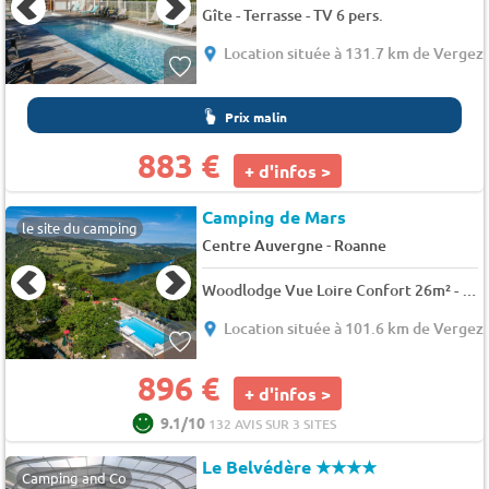
Gîte - Terrasse - TV 6 pers.
Location située à 131.7 km de Vergez
Prix malin
883 €
+ d'infos >
Camping de Mars
le site du camping
-
Centre Auvergne
Roanne
Woodlodge Vue Loire Confort 26m² - 2 chambres + terrasse 4 pers.
Location située à 101.6 km de Vergez
896 €
+ d'infos >
9.1/10
132 AVIS SUR 3 SITES
Le Belvédère
★★★★
Camping and Co