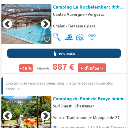
Camping La Rochelambert
★★★★
Camping and Co
-
Centre Auvergne
Vergezac
Chalet - Terrasse 6 pers.
Prix malin
887 €
+ d'infos >
- 16 %
1050 €
Locations de vacances situées dans une zone géographique plus
étendue :
Camping du Pont de Braye
★★★
le site du camping
-
Sud Ouest
Chastanier
Yourte Traditionnelle Mongole de 27m² + terrasse 4/5 personnes 5 pers.
Location située à 34.2 km de Vergeza