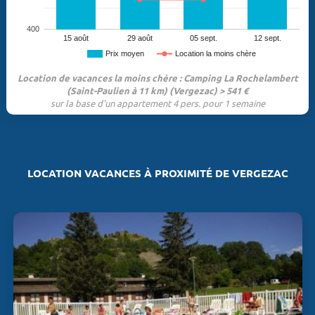
400
15 août
29 août
05 sept.
12 sept.
Prix moyen
Location la moins chère
Location de vacances la moins chère : Camping La Rochelambert
(Saint-Paulien à 11 km) (Vergezac) > 541 €
sur la base d'un appartement 4 pers. pour 1 semaine
LOCATION VACANCES À PROXIMITÉ DE VERGEZAC