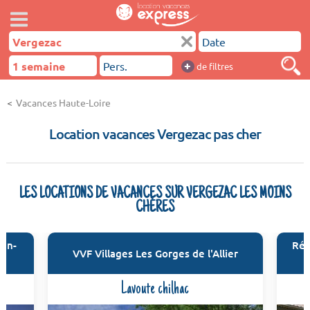
+
de filtres
Vacances Haute-Loire
Location vacances Vergezac pas cher
LES LOCATIONS DE VACANCES SUR VERGEZAC LES MOINS
CHÈRES
ien-
Rés
VVF Villages Les Gorges de l'Allier
Lavoute chilhac