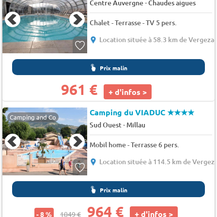
-
Centre Auvergne
Chaudes aigues
Chalet - Terrasse - TV 5 pers.
Location située à 58.3 km de Vergeza
Prix malin
961 €
+ d'infos >
Camping du VIADUC
★★★★
Camping and Co
-
Sud Ouest
Millau
Mobil home - Terrasse 6 pers.
Location située à 114.5 km de Vergez
Prix malin
964 €
+ d'infos >
- 8 %
1049 €