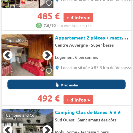
485 €
+ d'infos >
7.6/10
118 AVIS SUR 8 SITES
A
ppartement 2 pièces + mezzanine, à 150m des pistes - Auris en Oisans - Campanules
TripandCo
-
Centre Auvergne
Super besse
Logement 6 personnes
Location située à 85.3 km de Vergeza
Prix malin
492 €
+ d'infos >
Camping Clos de Banes
★★★
Camping and Co
-
Sud Ouest
Saint amans des côts
Mobil home - Terrasse 5 pers.