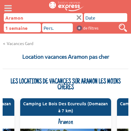
+
de filtres
Vacances Gard
Location vacances Aramon pas cher
LES LOCATIONS DE VACANCES SUR ARAMON LES MOINS
CHÈRES
omazan
Camping Le Bois Des Ecureuils (Domazan
Camp
à 7 km)
Aramon