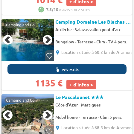
+ d'infos >
7.5/10
8 AVIS SUR 2 SITES
Camping Domaine Les Blachas
★
Camping and Co
-
Ardèche
Salavas vallon pont d'arc
Bungalow - Terrasse - Clim - TV 4 pers.
Location située à 60.2 km de Aramon
Prix malin
1135 €
+ d'infos >
Le Pascalounet
★★★
Camping and Co
-
Côte d'Azur
Martigues
Mobil home - Terrasse - Clim 5 pers.
Location située à 68.5 km de Aramon