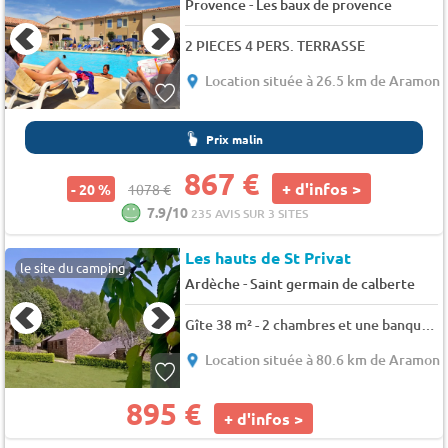
-
Provence
Les baux de provence
2 PIECES 4 PERS. TERRASSE
Location située à 26.5 km de Aramon
Prix malin
867 €
+ d'infos >
- 20 %
1078 €
7.9/10
235 AVIS SUR 3 SITES
Les hauts de St Privat
le site du camping
-
Ardèche
Saint germain de calberte
Gîte 38 m² - 2 chambres et une banquette une place dans le salon 5 pers.
Location située à 80.6 km de Aramon
895 €
+ d'infos >