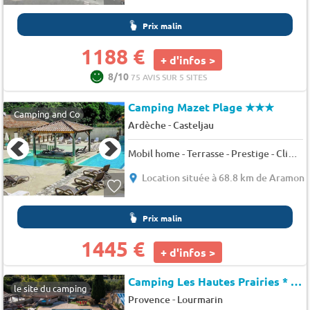
Prix malin
1188 €
+ d'infos >
8/10
75 AVIS SUR 5 SITES
Camping Mazet Plage
★★★
Camping and Co
-
Ardèche
Casteljau
Mobil home - Terrasse - Prestige - Clim - TV 6 pers.
Location située à 68.8 km de Aramon
Prix malin
1445 €
+ d'infos >
Camping Les Hautes Prairies * - Maeva Camping
le site du camping
-
Provence
Lourmarin