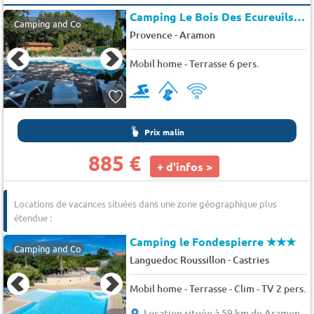
Camping Le Bois Des Ecureuils
★
Camping and Co
-
Provence
Aramon
Mobil home - Terrasse 6 pers.
Prix malin
885 €
+ d'infos >
Locations de vacances situées dans une zone géographique plus
étendue :
Camping le Fondespierre
★★★
Camping and Co
-
Languedoc Roussillon
Castries
Mobil home - Terrasse - Clim - TV 2 pers.
Location située à 59 km de Aramon