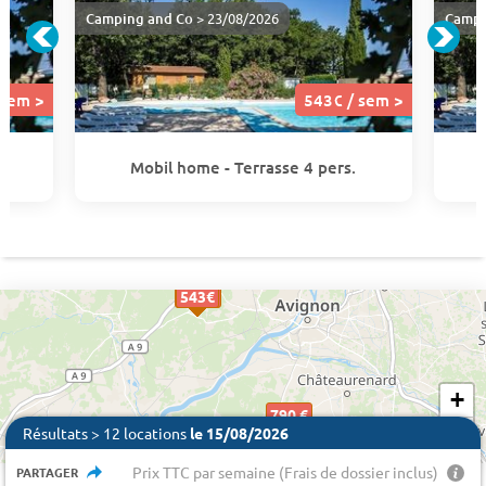
Camping and Co
> 23/08/2026
Campi
 sem >
543€ / sem >
Mobil home - Terrasse 4 pers.
885 €
543€
543€
543€
543€
543€
+
790 €
−
Résultats > 12 locations
le 15/08/2026
Prix TTC par semaine (Frais de dossier inclus)
PARTAGER