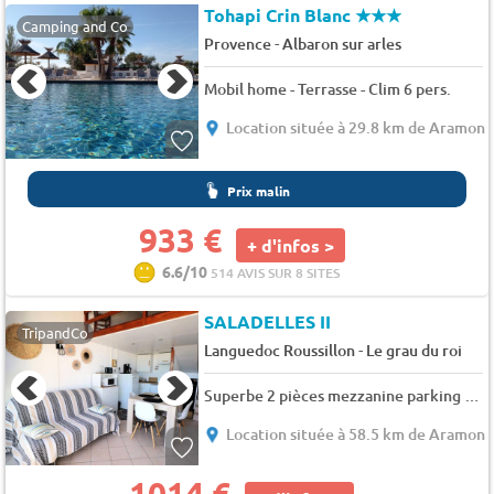
Tohapi Crin Blanc
★★★
Camping and Co
-
Provence
Albaron sur arles
Mobil home - Terrasse - Clim 6 pers.
Location située à 29.8 km de Aramon
Prix malin
933 €
+ d'infos >
6.6/10
514 AVIS SUR 8 SITES
SALADELLES II
TripandCo
-
Languedoc Roussillon
Le grau du roi
Superbe 2 pièces mezzanine parking terrasse clim - 4 pers. - 33m2 - TV - Animaux admis
Location située à 58.5 km de Aramon
1014 €