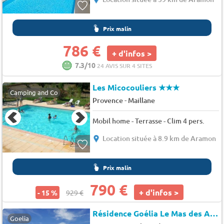
Prix malin
786 €
+ d'infos >
7.3/10
24 AVIS SUR 4 SITES
Les Micocouliers
★★★
Camping and Co
-
Provence
Maillane
Mobil home - Terrasse - Clim 4 pers.
Location située à 8.9 km de Aramon
Prix malin
790 €
+ d'infos >
- 15 %
929 €
Résidence Goélia Le Mas des Arènes Mouriès
Goelia