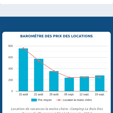
BAROMÈTRE DES PRIX DES LOCATIONS
800
600
400
200
0
15 août
22 août
29 août
05 sept.
12 sept.
19 sept.
Prix moyen
Location la moins chère
Location de vacances la moins chère : Camping Le Bois Des