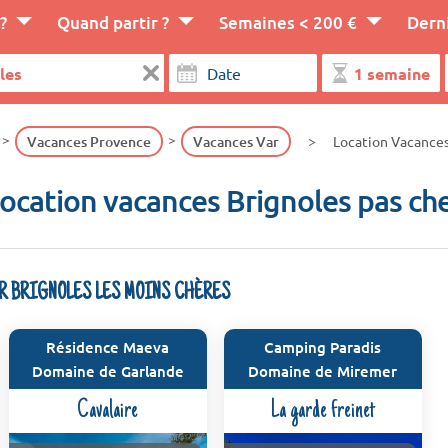
?
Quand partir ?
Semaines < 200 €
Dern
Vacances Provence
Vacances Var
Location Vacances
ocation vacances Brignoles pas ch
UR BRIGNOLES LES MOINS CHÈRES
Résidence Maeva
Camping Paradis
Domaine de Garlande
Domaine de Miremer
Cavalaire
La garde freinet