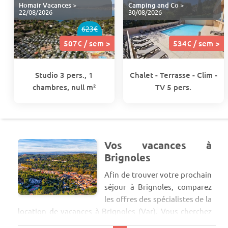
Homair Vacances
>
Camping and Co
>
22/08/2026
30/08/2026
623€
507€ / sem >
534€ / sem >
Studio 3 pers., 1
Chalet - Terrasse - Clim -
chambres, null m²
TV 5 pers.
Vos vacances à
Brignoles
Afin de trouver votre prochain
séjour à Brignoles, comparez
les offres des spécialistes de la
location de vacances à Brignoles (Var). Vous cherchez
pour des vacances en famille ou entre amis un séjour