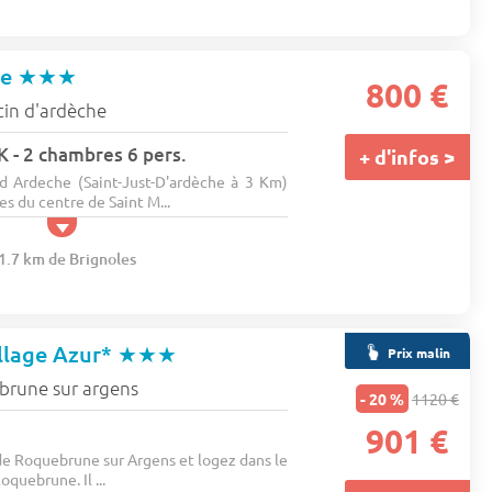
he
★★★
800 €
tin d'ardèche
 - 2 chambres 6 pers.
+ d'infos >
 Ardeche (Saint-Just-D'ardèche à 3 Km)
es du centre de Saint M...
51.7 km de Brignoles
llage Azur*
★★★
Prix malin
rune sur argens
- 20 %
1120 €
901 €
 Roquebrune sur Argens et logez dans le
oquebrune. Il ...