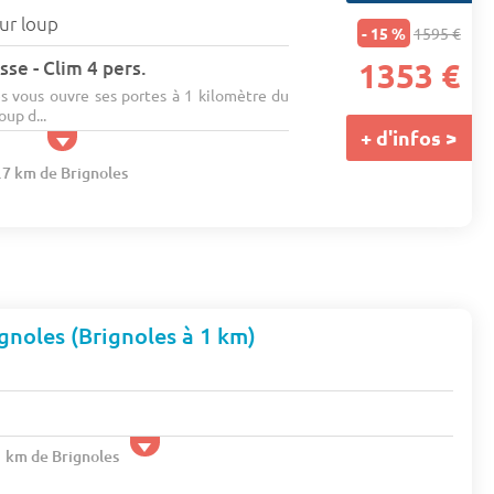
sur loup
- 15 %
1595 €
sse - Clim 4 pers.
1353 €
 vous ouvre ses portes à 1 kilomètre du
oup d...
+ d'infos >
7.7 km de Brignoles
noles (Brignoles à 1 km)
1 km de Brignoles