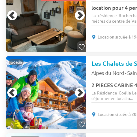
location pour 4 pe
La résidence Rochech
mètres du centre de Vall
Location située à 1
Les Chalets de 
Goelia
Alpes du Nord
Sain
-
2 PIECES CABINE 4
La Résidence Goélia Le
séjourner en locatio...
Location située à 2