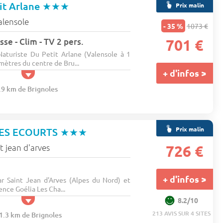
it Arlane
★★★
Prix malin
alensole
- 35 %
1073 €
se - Clim - TV 2 pers.
701 €
turiste Du Petit Arlane (Valensole à 1
mètres du centre de Bru...
+ d'infos >
8.9 km de Brignoles
Prix malin
DES ECOURTS
★★★
t jean d'arves
726 €
+ d'infos >
ar Saint Jean d'Arves (Alpes du Nord) et
ence Goélia Les Cha...
8.2/10
213 AVIS SUR 4 SITES
01.3 km de Brignoles