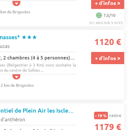
+ d'infos >
9 km de Brignoles
7.5/10
321 AVIS SUR 9 SITES
masses*
★★★
1120 €
oucas
Lodge Kenya 24 m², 2 chambres (4 à 5 personnes) wifi (1 appareil) + terrasse 5 pers.
+ d'infos >
es (Belgentier à 3 Km) vous souhaite la
 du centre de Sollies ...
9.2 km de Brignoles
Domaine Résidentiel de Plein Air les Iscles
★★★
- 19 %
1449 €
 d'anthéron
1179 €