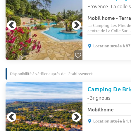
Provence
La colle 
-
Mobil home - Terra
La Camping Les Pinedes
centre de La Colle Sur L
Location située à 8
Disponibilité à vérifier auprès de l'établissement
Camping De Brig
Brignoles
-
Mobilhome
Location située à 1.