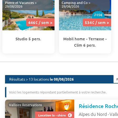
Pierre et Vacances
>
Camping and Co
>
29/08/2026
29/08/2026
719€
446€ / sem >
534€ / sem >
Studio 5 pers.
Mobil home - Terrasse -
Clim 6 pers.
Résultats > 13 locations
le 08/08/2026
Voici les logements répondant partiellement à votre recherche.
Résidence Roch
Valloire Reservations
Alpes du Nord
Vall
-
Location la - chère