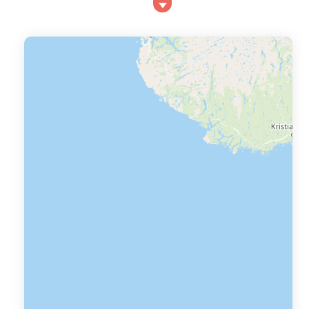
pas cher en appartement à Brignoles ? Nous vous
proposons de trouver cette location à Brignoles en
fonction de critères parmi des centaines d'offres de la
région Provence. Vous pourrez, avec notre moteur de
comparaison, trouver facilement le prix le p...