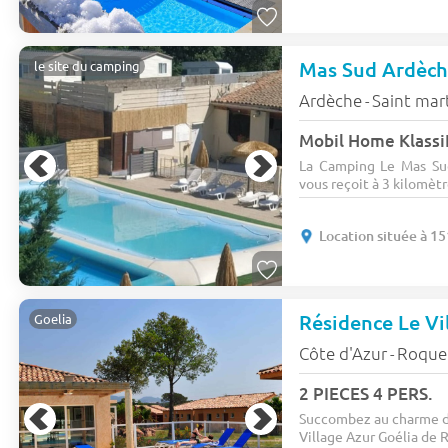
Mas Sud Ardèc
le site du camping
Ardèche
Saint mar
-
Mobil Home KlassiK
La Camping Le Mas Sud
vous reçoit à 3 kilomètr
Location située à 1
Résidence Le Vi
Goelia
Côte d'Azur
Roqueb
-
2 PIECES 4 PERS.
Succombez au charme de
Village Azur Goélia de R