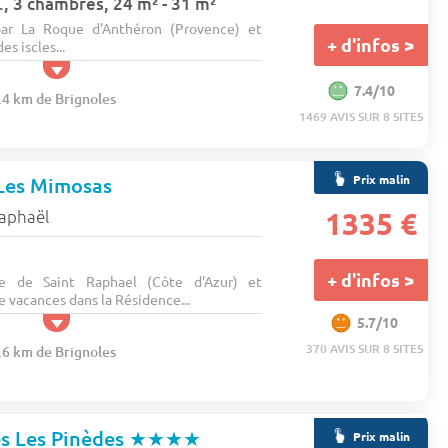
, 3 chambres, 24 m² - 31 m²
 par La Roque d'Anthéron (Provence) et
+ d'infos >
s iscles...
7.4/10
0.4 km de Brignoles
1469 AVIS SUR 8 SITES
Prix malin
 Les Mimosas
raphaël
1335 €
+ d'infos >
 de Saint Raphael (Côte d'Azur) et
e vacances dans la Résidence...
5.7/10
370 AVIS SUR 8 SITES
9.6 km de Brignoles
es Les Pinèdes
★★★★
Prix malin