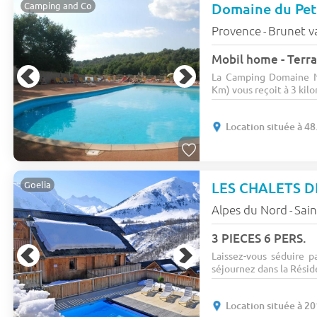
Domaine du Pet
Camping and Co
Provence
Brunet v
-
Mobil home - Terras
La Camping Domaine Na
Km) vous reçoit à 3 kilo
Location située à 4
LES CHALETS 
Goelia
Alpes du Nord
Sain
-
3 PIECES 6 PERS.
Laissez-vous séduire p
séjournez dans la Résid
Location située à 2