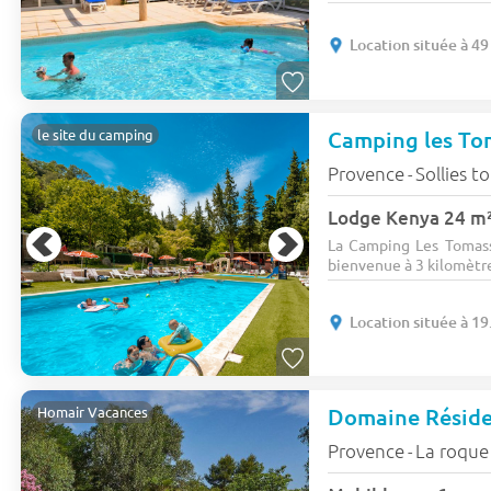
Location située à 4
Camping les To
le site du camping
Provence
Sollies t
-
La Camping Les Tomass
bienvenue à 3 kilomètres
Location située à 1
Homair Vacances
Provence
La roque
-