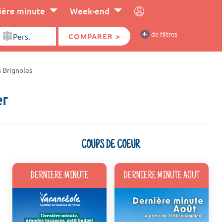
ière minute
Week-end
+
de filtres
COMPARER >
 Brignoles
er
COUPS DE COEUR
DERNIERE MINUTE
DERNIERE MINUTE AOUT