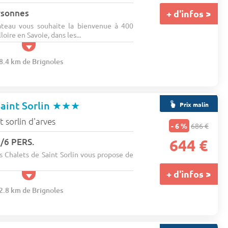
rsonnes
+ d'infos >
ateau vous souhaite la bienvenue à 400
oire en Savoie, dans les...
98.4 km de Brignoles
Saint Sorlin
★★★
Prix malin
t sorlin d'arves
- 6 %
686 €
/6 PERS.
644 €
s Chalets de Saint Sorlin vous propose de
+ d'infos >
02.8 km de Brignoles