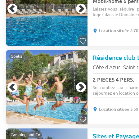
Mobil-home 6 pers.
Laissez-vous séduire
logez dans le Domaine de
Location située à 7
Résidence club
Goelia
Côte d'Azur
Saint 
-
2 PIECES 4 PERS.
Succombez au charme
séjournez en location d
Location située à 5
Sites et Paysag
Camping and Co