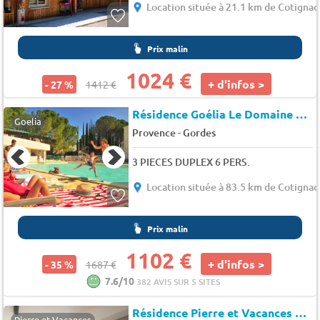
Location située à 21.1 km de Cotignac
Prix malin
1024 €
+ d'infos >
- 27 %
1412 €
Résidence Goélia Le Domaine du Moulin Blanc
Goelia
-
Provence
Gordes
3 PIECES DUPLEX 6 PERS.
Location située à 83.5 km de Cotignac
Prix malin
1102 €
+ d'infos >
- 35 %
1687 €
7.6/10
382 AVIS SUR 5 SITES
Résidence Pierre et Vacances Cap Cassis Calanques
Pierre et Vacances