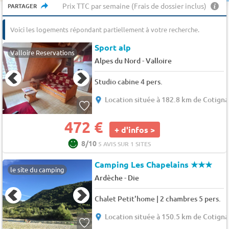
Prix TTC par semaine (Frais de dossier inclus)
PARTAGER
Voici les logements répondant partiellement à votre recherche.
Sport alp
Valloire Reservations
-
Alpes du Nord
Valloire
Studio cabine 4 pers.
Location située à 182.8 km de Cotigna
472 €
+ d'infos >
8/10
5 AVIS SUR 1 SITES
Camping Les Chapelains
★★★
le site du camping
-
Ardèche
Die
Chalet Petit'home | 2 chambres 5 pers.
Location située à 150.5 km de Cotigna