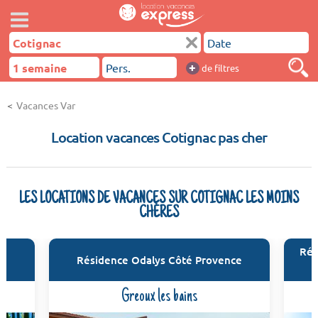
+
de filtres
Vacances Var
Location vacances Cotignac pas cher
LES LOCATIONS DE VACANCES SUR COTIGNAC LES MOINS
CHÈRES
Rés
Résidence Odalys Côté Provence
Greoux les bains