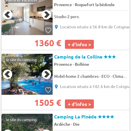
-
Provence
Roquefort la bédoule
Studio 2 pers.
Location située à 56.8 km de Cotignac
1360 €
+ d'infos >
Camping de la Colline
★★★
le site du camping
-
Provence
Bollène
Mobil-home 2 chambres - ECO - Climatisé 5 pers.
Location située à 142.6 km de Cotigna
1505 €
+ d'infos >
Camping La Pinède
★★★★
le site du camping
-
Ardèche
Die