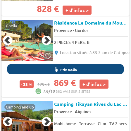
828 €
+ d'infos >
Résidence Le Domaine du Moulin Blanc
Goelia
-
Provence
Gordes
2 PIECES 4 PERS. B
Location située à 83.5 km de Cotignac
Prix malin
869 €
+ d'infos >
- 33 %
1295 €
7.6/10
382 AVIS SUR 5 SITES
Camping Tikayan Rives du Lac de Sainte Croix
Camping and Co
-
Provence
Aiguines
Mobil home - Terrasse - Clim - TV 2 pers.