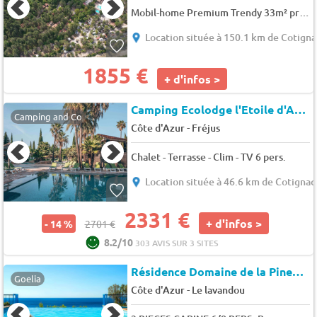
Mobil-home Premium Trendy 33m² proximité rivière- 3 chambres + terrasse couverte - 6 pers.
Location située à 150.1 km de Cotigna
1855 €
+ d'infos >
Camping Ecolodge l'Etoile d'Argens *
Camping and Co
-
Côte d'Azur
Fréjus
Chalet - Terrasse - Clim - TV 6 pers.
Location située à 46.6 km de Cotignac
2331 €
+ d'infos >
- 14 %
2701 €
8.2/10
303 AVIS SUR 3 SITES
Résidence Domaine de la Pinede
Goelia
-
Côte d'Azur
Le lavandou