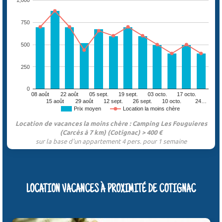
1,000
750
500
250
0
08 août
22 août
05 sept.
19 sept.
03 octo.
17 octo.
15 août
29 août
12 sept.
26 sept.
10 octo.
24…
Prix moyen
Location la moins chère
Location de vacances la moins chère : Camping Les Fouguieres
(Carcès à 7 km) (Cotignac) > 400 €
sur la base d'un appartement 4 pers. pour 1 semaine
LOCATION VACANCES À PROXIMITÉ DE COTIGNAC