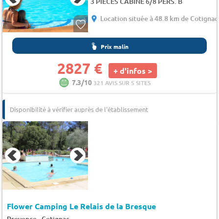
3 PIECES CABINE 6/8 PERS. B
Location située à 48.8 km de Cotignac
Prix malin
2827 €
+ d'infos >
7.3/10
321 AVIS SUR 5 SITES
Disponibilité à vérifier auprès de l'établissement
Flower Camping Le Relais de la Bresque
-
Provence
Cotignac