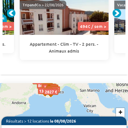
TripandCo
> 22/08/2026
Vacan
0€
 sem >
494€ / sem >
rs.
Appartement - Clim - TV - 2 pers. -
Animaux admis
472 €
1855 €
828 €
1505 €
869 €
494€
547€
494€
547€
1024 €
388€
388€
214€
190€
214€
190€
567€
567€
528€
528€
568€
568€
2331 €
402€
402€
534€
534€
534€
1360 €
2827 €
+
−
Résultats > 12 locations
le 08/08/2026