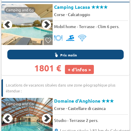
Camping Lacasa
★★★★
Camping and Co
-
Corse
Calcatoggio
Mobil home - Terrasse - Clim 6 pers.
Prix malin
1801 €
+ d'infos >
Locations de vacances situées dans une zone géographique plus
étendue :
Domaine d'Anghione
★★★
Camping and Co
-
Corse
Castellare di casinca
Studio - Terrasse 2 pers.
Location située à 81 km de Calcatoggi