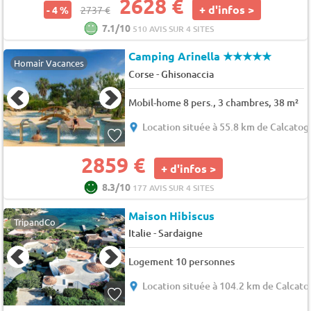
2628 €
+ d'infos >
- 4 %
2737 €
7.1/10
510 AVIS SUR 4 SITES
Camping Arinella
★★★★★
Homair Vacances
-
Corse
Ghisonaccia
Mobil-home 8 pers., 3 chambres, 38 m²
Location située à 55.8 km de Calcatog
2859 €
+ d'infos >
8.3/10
177 AVIS SUR 4 SITES
Maison Hibiscus
TripandCo
-
Italie
Sardaigne
Logement 10 personnes
Location située à 104.2 km de Calcato