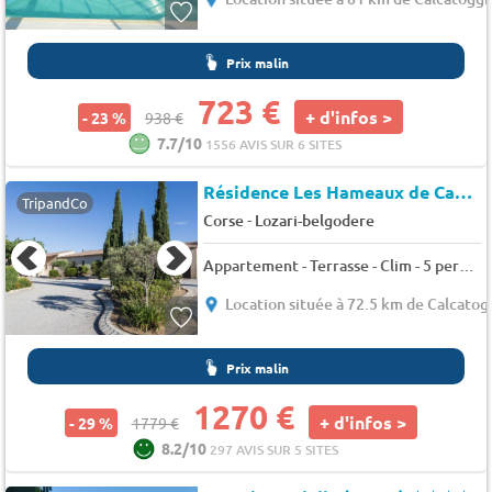
Prix malin
723 €
+ d'infos >
- 23 %
938 €
7.7/10
1556 AVIS SUR 6 SITES
Résidence Les Hameaux de Capra Scorsa*
TripandCo
-
Corse
Lozari-belgodere
Appartement - Terrasse - Clim - 5 pers. - 35m2
Location située à 72.5 km de Calcatog
Prix malin
1270 €
+ d'infos >
- 29 %
1779 €
8.2/10
297 AVIS SUR 5 SITES