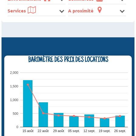
Services
A proximité
BAROMÈTRE DES PRIX DES LOCATIONS
2,000
1,500
1,000
500
0
15 août
22 août
29 août
05 sept.
12 sept.
19 sept.
26 sept.