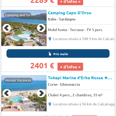
+ d'infos >
Camping Capo D'Orso
Camping and Co
-
Italie
Sardaigne
Mobil home - Terrasse - TV 5 pers.
Location située à 108.9 km de Calcato
Prix malin
2401 €
+ d'infos >
Tohapi Marina d'Erba Rossa
★★★★
Homair Vacances
-
Corse
Ghisonaccia
Chalet 4 pers., 2 chambres, 35 m²
Location située à 56 km de Calcatoggi