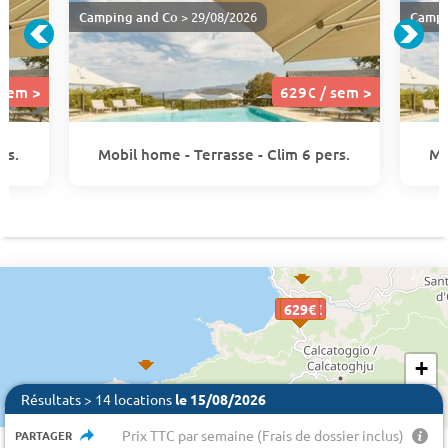
Camping and Co
> 29/08/2026
Campi
 sem >
629€ / sem >
rs.
Mobil home - Terrasse - Clim 6 pers.
Mo
1801 €
629€
629€
629€
629€
629€
+
−
Résultats > 14 locations
le 15/08/2026
Prix TTC par semaine (Frais de dossier inclus)
PARTAGER