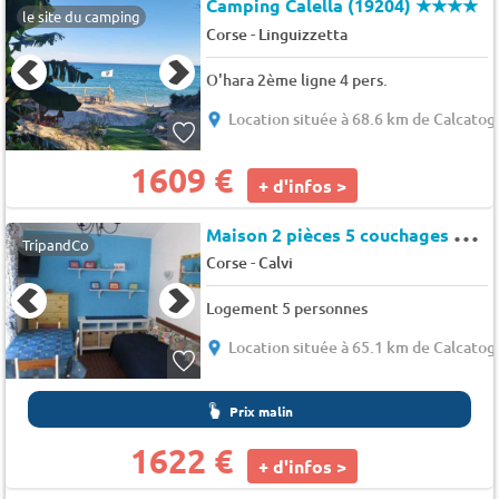
Camping Calella (19204)
★★★★
le site du camping
-
Corse
Linguizzetta
O'hara 2ème ligne 4 pers.
Location située à 68.6 km de Calcatog
1609 €
+ d'infos >
M
aison 2 pièces 5 couchages LUMIO - Solane
TripandCo
-
Corse
Calvi
Logement 5 personnes
Location située à 65.1 km de Calcatog
Prix malin
1622 €
+ d'infos >