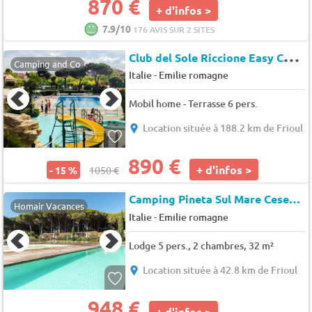
870 €
+ d'infos >
7.9/10
176 AVIS SUR 2 SITES
C
lub del Sole Riccione Easy Camping Village
Camping and Co
-
Italie
Emilie romagne
Mobil home - Terrasse 6 pers.
Location située à 188.2 km de Frioul
890 €
+ d'infos >
- 15 %
1050 €
Camping Pineta Sul Mare Cesenatico
Homair Vacances
-
Italie
Emilie romagne
Lodge 5 pers., 2 chambres, 32 m²
Location située à 42.8 km de Frioul
948 €
+ d'infos >