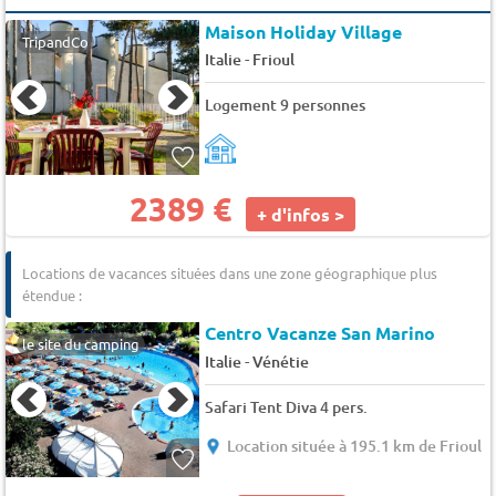
Maison Holiday Village
TripandCo
-
Italie
Frioul
Logement 9 personnes
2389 €
+ d'infos >
Locations de vacances situées dans une zone géographique plus
étendue :
Centro Vacanze San Marino
le site du camping
-
Italie
Vénétie
Safari Tent Diva 4 pers.
Location située à 195.1 km de Frioul