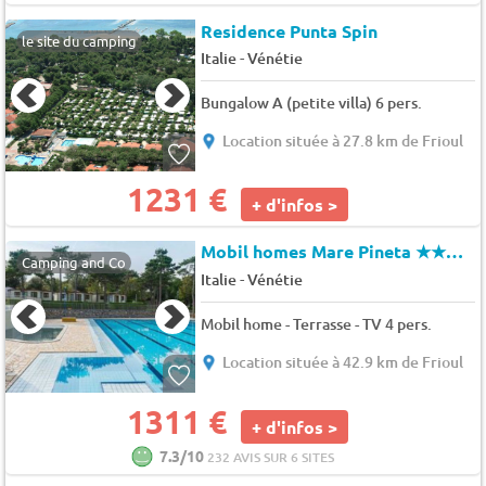
Residence Punta Spin
le site du camping
-
Italie
Vénétie
Bungalow A (petite villa) 6 pers.
Location située à 27.8 km de Frioul
1231 €
+ d'infos >
Mobil homes Mare Pineta
★★★★
Camping and Co
-
Italie
Vénétie
Mobil home - Terrasse - TV 4 pers.
Location située à 42.9 km de Frioul
1311 €
+ d'infos >
7.3/10
232 AVIS SUR 6 SITES