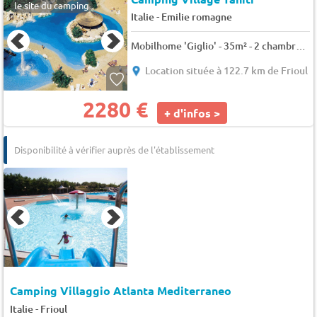
le site du camping
-
Italie
Emilie romagne
Mobilhome 'Giglio' - 35m² - 2 chambres à coucher 5 pers.
Location située à 122.7 km de Frioul
2280 €
+ d'infos >
Disponibilité à vérifier auprès de l'établissement
Camping Villaggio Atlanta Mediterraneo
-
Italie
Frioul