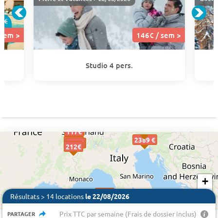
7€
 sem >
146€ / sem >
Studio 4 pers.
341€
341€
324€
324€
117€
117€
2389 €
146€
146€
263€
263€
411€
228€
411€
228€
411€
442€
442€
212€
212€
+
403€
403€
−
Résultats > 14 locations
le 22/08/2026
Prix TTC par semaine (Frais de dossier inclus)
PARTAGER