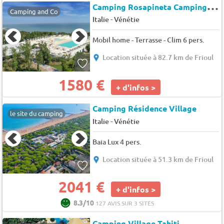
C
amping Rosapineta Camping Village
Camping and Co
-
Italie
Vénétie
Mobil home - Terrasse - Clim 6 pers.
Location située à 82.7 km de Frioul
1580 €
+ d'infos >
Camping Résidence Village
le site du camping
-
Italie
Vénétie
Baia Lux 4 pers.
Location située à 51.3 km de Frioul
2041 €
+ d'infos >
8.3/10
127 AVIS SUR 3 SITES
Camping Village Tahiti