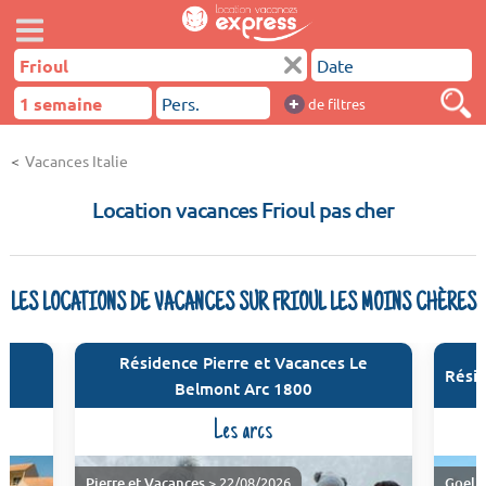
+
de filtres
Vacances Italie
Location vacances Frioul pas cher
LES LOCATIONS DE VACANCES SUR FRIOUL LES MOINS CHÈRES
Résidence Pierre et Vacances Le
Rési
Belmont Arc 1800
Les arcs
Pierre et Vacances
> 22/08/2026
Goeli