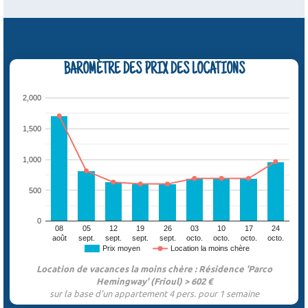
BAROMÈTRE DES PRIX DES LOCATIONS
2,000
1,500
1,000
500
0
08
05
12
19
26
03
10
17
24
août
sept.
sept.
sept.
sept.
octo.
octo.
octo.
octo.
Prix moyen
Location la moins chère
Location de vacances la moins chère : Résidence 'Parco
Hemingway' (Frioul) > 602 €
sur la base d'un appartement 4 pers. pour 1 semaine