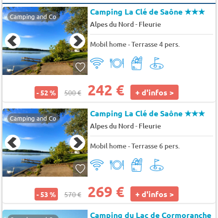
Camping La Clé de Saône
★★★
Camping and Co
-
Alpes du Nord
Fleurie
Mobil home - Terrasse 4 pers.
242 €
+ d'infos >
- 52 %
500 €
Camping La Clé de Saône
★★★
Camping and Co
-
Alpes du Nord
Fleurie
Mobil home - Terrasse 6 pers.
269 €
+ d'infos >
- 53 %
570 €
Camping du Lac de Cormoranche