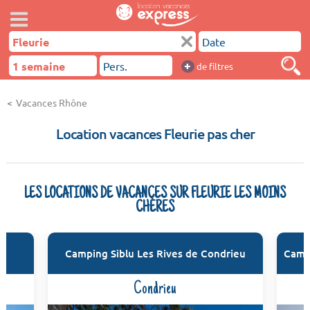
+
de filtres
Vacances Rhône
Location vacances Fleurie pas cher
LES LOCATIONS DE VACANCES SUR FLEURIE LES MOINS
CHÈRES
he
Camping Siblu Les Rives de Condrieu
Camp
m)
Condrieu