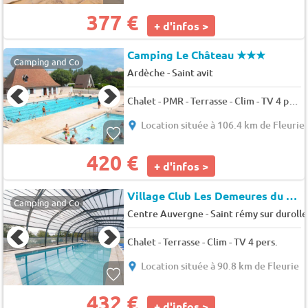
377 €
+ d'infos >
Camping Le Château
★★★
Camping and Co
-
Ardèche
Saint avit
Chalet - PMR - Terrasse - Clim - TV 4 pers.
Location située à 106.4 km de Fleurie
420 €
+ d'infos >
Village Club Les Demeures du Lac
Camping and Co
-
Centre Auvergne
Saint rémy sur durolle
Chalet - Terrasse - Clim - TV 4 pers.
Location située à 90.8 km de Fleurie
432 €
+ d'infos >