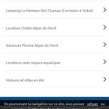
Camping Le Hameau Des Champs (Cormatin à 10 km)
Location Chalet Alpes du Nord
Vacances Piscine Alpes du Nord
Locations avec espace aquatique
Maisons et villas en été
Vivaweb SARL - RCS Créteil n°790 591 572
En poursuivant la navigation sur ce site, vous pouvez
refuser
ou
"