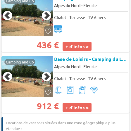
Camping and Co
-
Alpes du Nord
Fleurie
Chalet - Terrasse - TV 6 pers.
436 €
+ d'infos >
Base de Loisirs - Camping du Lac Cormoranche
Camping and Co
-
Alpes du Nord
Fleurie
Chalet - Terrasse - TV 6 pers.
912 €
+ d'infos >
Locations de vacances situées dans une zone géographique plus
étendue :