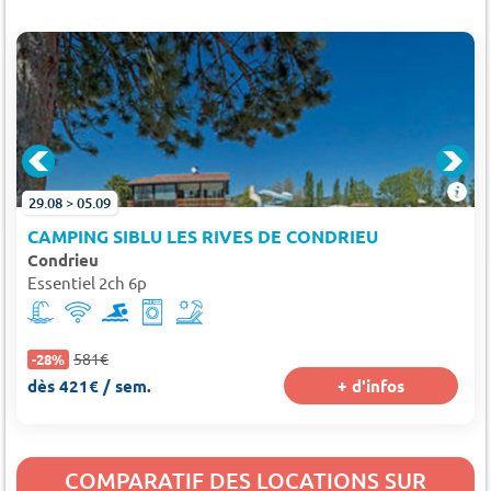
29.08 > 05.09
CAMPING SIBLU LES RIVES DE CONDRIEU
Condrieu
Essentiel 2ch 6p
581€
-28%
dès 421€ / sem.
+ d'infos
COMPARATIF DES LOCATIONS SUR