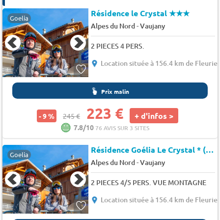
Résidence le Crystal
★★★
Goelia
-
Alpes du Nord
Vaujany
2 PIECES 4 PERS.
Location située à 156.4 km de Fleurie
Prix malin
223 €
+ d'infos >
- 9 %
245 €
7.8/10
76 AVIS SUR 3 SITES
Résidence Goélia Le Crystal * (778934)
Goelia
-
Alpes du Nord
Vaujany
2 PIECES 4/5 PERS. VUE MONTAGNE
Location située à 156.4 km de Fleurie