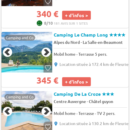
340 €
+ d'infos >
8/10
181 AVIS SUR 1 SITES
Camping Le Champ Long
★★★★
Camping and Co
-
Alpes du Nord
La Salle-en-Beaumont
Mobil home - Terrasse 5 pers.
Location située à 172.4 km de Fleurie
345 €
+ d'infos >
Camping De La Croze
★★★
Camping and Co
-
Centre Auvergne
Châtel guyon
Mobil home - Terrasse - TV 2 pers.
Location située à 130.2 km de Fleurie