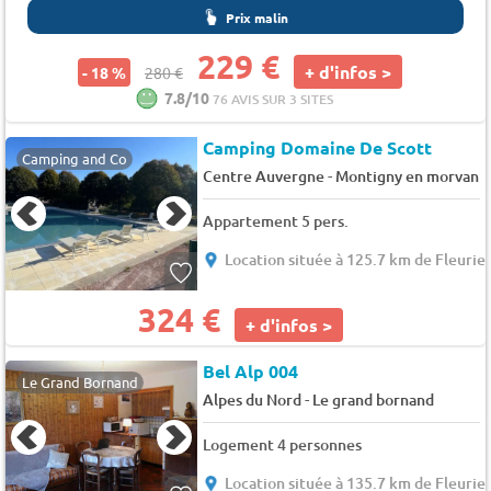
Prix malin
229 €
+ d'infos >
- 18 %
280 €
7.8/10
76 AVIS SUR 3 SITES
Camping Domaine De Scott
Camping and Co
-
Centre Auvergne
Montigny en morvan
Appartement 5 pers.
Location située à 125.7 km de Fleurie
324 €
+ d'infos >
Bel Alp 004
Le Grand Bornand
-
Alpes du Nord
Le grand bornand
Logement 4 personnes
Location située à 135.7 km de Fleurie