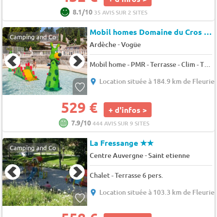
8.1/10
35 AVIS SUR 2 SITES
Mobil homes Domaine du Cros d'Auzon
Camping and Co
-
Ardèche
Vogüe
Mobil home - PMR - Terrasse - Clim - TV 5 pers.
Location située à 184.9 km de Fleurie
529 €
+ d'infos >
7.9/10
444 AVIS SUR 9 SITES
La Fressange
★★
Camping and Co
-
Centre Auvergne
Saint etienne
Chalet - Terrasse 6 pers.
Location située à 103.3 km de Fleurie