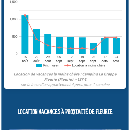
1,500
1,000
500
0
15
22
29
05
12
19
26
17
24
août
août
août
sept.
sept.
sept.
sept.
octo.
octo.
Prix moyen
Location la moins chère
Location de vacances la moins chère : Camping La Grappe
Fleurie (Fleurie) > 127 €
sur la base d'un appartement 4 pers. pour 1 semaine
LOCATION VACANCES À PROXIMITÉ DE FLEURIE