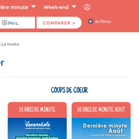
ière minute
Week-end
+
de filtres
COMPARER >
s La motte
r
COUPS DE COEUR
DERNIERE MINUTE
DERNIERE MINUTE AOUT