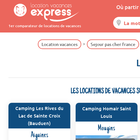
Où partir 
1er comparateur de locations de vacances
Location vacances
Sejour pas cher france
LES LOCATIONS DE VACANCES S
Camping Les Rives du
Camping Homair Saint
Lac de Sainte Croix
Louis
(Bauduen)
Mougins
Aiguines