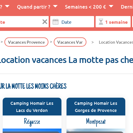
?
Quand partir ?
Semaines < 200 €
Dern
Vacances Provence
Vacances Var
Location Vacance
Location vacances La motte pas che
UR LA MOTTE LES MOINS CHÈRES
Camping Homair Les
Camping Homair Les
Lacs du Verdon
Gorges de Provence
Régusse
Montpezat