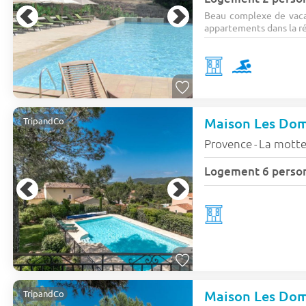
Beau complexe de vaca
appartements dans la ré
Maison Les Doma
TripandCo
Provence
La mott
-
Logement 6 perso
Maison Les Doma
TripandCo