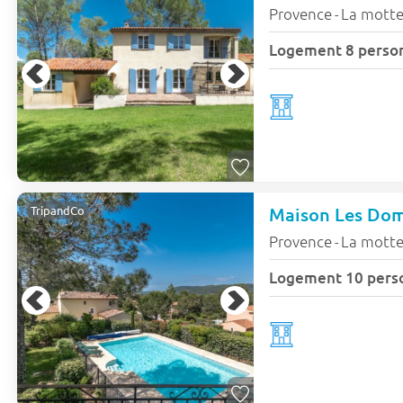
Provence
La mott
-
Logement 8 perso
Maison Les Doma
TripandCo
Provence
La mott
-
Logement 10 pers