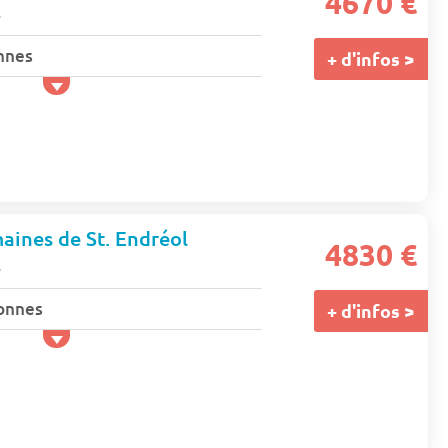
4670 €
e
nnes
+ d'infos >
ines de St. Endréol
4830 €
e
onnes
+ d'infos >