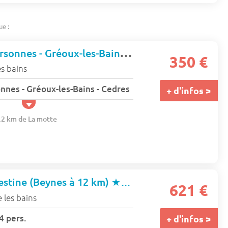
ue :
Studio - 1 à 2 personnes - Gréoux-les-Bains - Cedres
350 €
s bains
onnes - Gréoux-les-Bains - Cedres
+ d'infos >
9.2 km de La motte
estine (Beynes à 12 km)
★★★
621 €
 les bains
 pers.
+ d'infos >