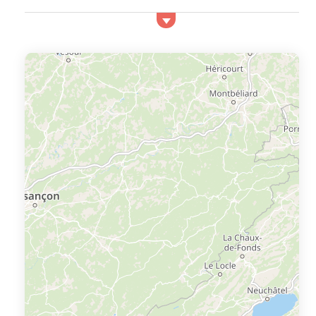
depuis le Golf de Saint Endréol, une magnifique
découpe de roches rouges et le Rocher de
Roquebrunne. Venez à La Motte en Provence pour
découvrir la Provence comme vous l'aimez. Vous
pouvez comparer 312 séjours disponibles sur La motte à
réserver chez 1 marchand partenaire dont Booking.
Top locations vacances sur La motte
D&eacut...