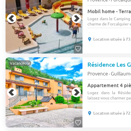
Mobil home - Terra
Logez dans le Camping 
charme de Forcalquier e
Location située à 7
Résidence Les 
Vacanceole
Provence
Guillaum
-
Appartement 4 piè
Logez dans la Résid
laissez-vous charmer pa
Location située à 7