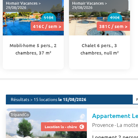
Homair Vacances
>
Homair Vacances
>
29/08/2026
29/08/2026
518€
490€
416€ / sem >
381€ / sem >
Mobil-home 5 pers., 2
Chalet 6 pers., 3
chambres, 37 m²
chambres, null m²
Résultats > 15 locations
le 15/08/2026
TripandCo
Provence
La mott
-
Location la - chère
Logement 2 perso