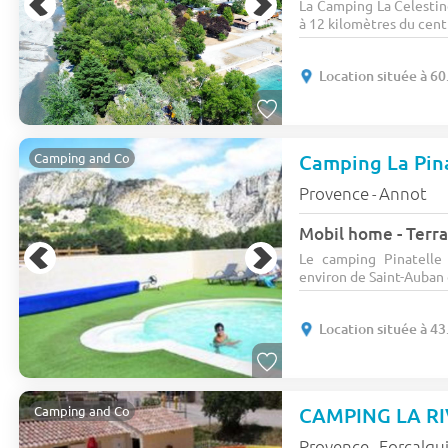
La Camping La Celestin
à 12 kilomètres du centr
Location située à 6
Camping and Co
Provence
Annot
-
Mobil home - Terras
Le camping Pinatelle
environ de Saint-Auban 
Location située à 4
CAMPING LA R
Camping and Co
Provence
Forcalqu
-