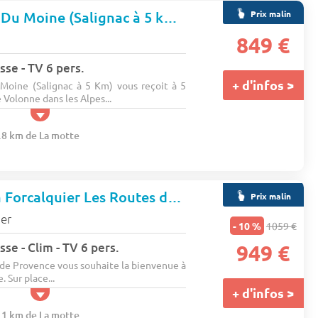
Prix malin
Camping Le Jas Du Moine (Salignac à 5 km)
★★★
849 €
sse - TV 6 pers.
+ d'infos >
Moine (Salignac à 5 Km) vous reçoit à 5
 Volonne dans les Alpes...
6.8 km de La motte
Camping Koawa Forcalquier Les Routes de Provence
★★★
Prix malin
ier
- 10 %
1059 €
se - Clim - TV 6 pers.
949 €
de Provence vous souhaite la bienvenue à
 Sur place...
+ d'infos >
9.1 km de La motte