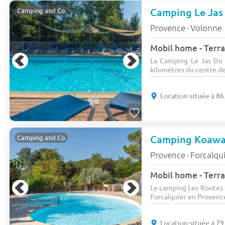
Camping and Co
Provence
Volonne
-
Mobil home - Terra
La Camping Le Jas Du 
kilomètres du centre de
Location située à 8
Camping and Co
Provence
Forcalqu
-
Mobil home - Terras
Le camping Les Routes 
Forcalquier en Provence.
Location située à 7