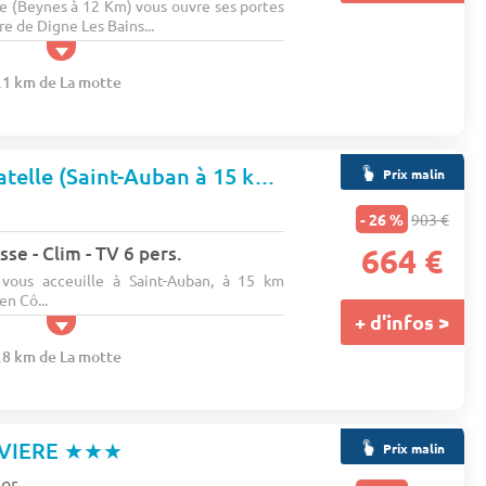
e (Beynes à 12 Km) vous ouvre ses portes
e de Digne Les Bains...
0.1 km de La motte
Camping La Pinatelle (Saint-Auban à 15 km)
★★
Prix malin
- 26 %
903 €
se - Clim - TV 6 pers.
664 €
 vous acceuille à Saint-Auban, à 15 km
en Cô...
+ d'infos >
3.8 km de La motte
IVIERE
★★★
Prix malin
ier