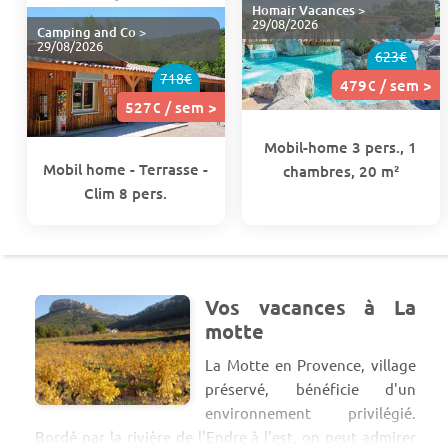
Homair Vacances
>
29/08/2026
Camping and Co
>
29/08/2026
623€
718€
479€ / sem >
527€ / sem >
Mobil-home 3 pers., 1
Mobil home - Terrasse -
chambres, 20 m²
Clim 8 pers.
Vos vacances à La
motte
La Motte en Provence, village
préservé, bénéficie d'un
environnement privilégié.
Bordé par la rivière de l'Endre à l'est, on peut admirer