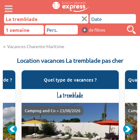
+
de filtres
Vacances Charente-Maritime
Location vacances La tremblade pas cher
lade ?
Quel type de vacances ?
Quand
La tremblade
Camping and Co
> 23/08/2026
Campi