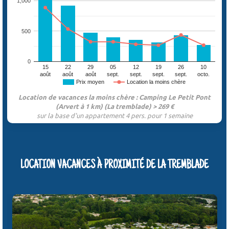
1,000
500
0
15
22
29
05
12
19
26
10
août
août
août
sept.
sept.
sept.
sept.
octo.
Prix moyen
Location la moins chère
Location de vacances la moins chère : Camping Le Petit Pont
(Arvert à 1 km) (La tremblade) > 269 €
sur la base d'un appartement 4 pers. pour 1 semaine
LOCATION VACANCES À PROXIMITÉ DE LA TREMBLADE