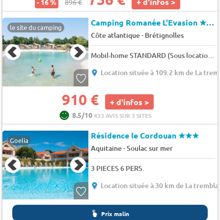
+ d'infos >
- 16 %
896 €
Camping Romanée L'Evasion
★★★★
le site du camping
-
Côte atlantique
Brétignolles
Mobil-home STANDARD (Sous location de particulier) - 2 chambres 4 pers.
Location située à 109.2 km de La tre
910 €
+ d'infos >
8.5/10
433 AVIS SUR 3 SITES
Résidence le Cordouan
★★★
Goelia
-
Aquitaine
Soulac sur mer
3 PIECES 6 PERS.
Location située à 30 km de La trembl
Prix malin