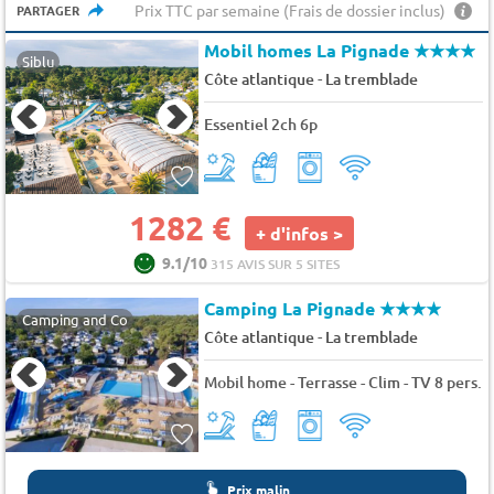
Prix TTC par semaine (Frais de dossier inclus)
PARTAGER
Mobil homes La Pignade
★★★★
Siblu
-
Côte atlantique
La tremblade
Essentiel 2ch 6p
1282 €
+ d'infos >
9.1/10
315 AVIS SUR 5 SITES
Camping La Pignade
★★★★
Camping and Co
-
Côte atlantique
La tremblade
Mobil home - Terrasse - Clim - TV 8 pers.
Prix malin