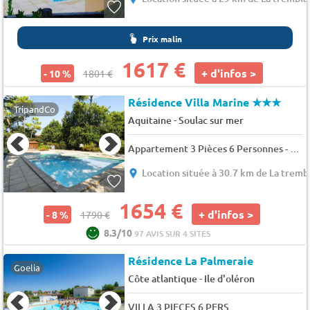
Prix malin
1617 €
+ d'infos >
- 10 %
1801 €
Résidence Villa Marine
★★★
TripandCo
-
Aquitaine
Soulac sur mer
Appartement 3 Pièces 6 Personnes - Sélection - 6 pers. - 55m2 - TV
Location située à 30.7 km de La tremb
1654 €
+ d'infos >
- 8 %
1790 €
8.3/10
97 AVIS SUR 4 SITES
Résidence La Palmeraie
Goelia
-
Côte atlantique
Ile d'oléron
VILLA 3 PIECES 6 PERS.