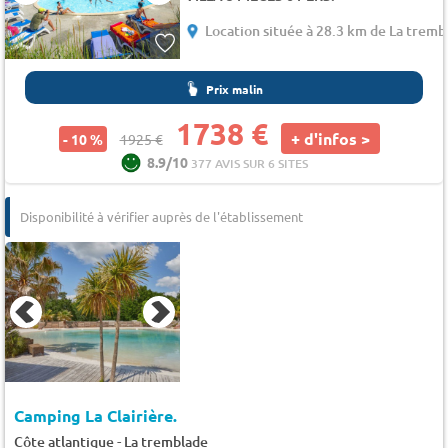
Location située à 28.3 km de La tremb
Prix malin
1738 €
+ d'infos >
- 10 %
1925 €
8.9/10
377 AVIS SUR 6 SITES
Disponibilité à vérifier auprès de l'établissement
Camping La Clairière.
-
Côte atlantique
La tremblade