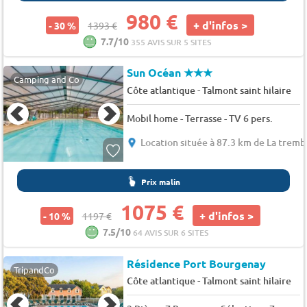
980 €
+ d'infos >
- 30 %
1393 €
7.7/10
355 AVIS SUR 5 SITES
Sun Océan
★★★
Camping and Co
-
Côte atlantique
Talmont saint hilaire
Mobil home - Terrasse - TV 6 pers.
Location située à 87.3 km de La tremb
Prix malin
1075 €
+ d'infos >
- 10 %
1197 €
7.5/10
64 AVIS SUR 6 SITES
Résidence Port Bourgenay
TripandCo
-
Côte atlantique
Talmont saint hilaire