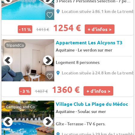
3 Pièces 7 Personnes Sélection - 7 pers. - 35m2 - TV - Animaux admis
Location située à 86.1 km de La tremb
1254 €
+ d'infos >
- 11 %
1413 €
Appartement Les Alcyons T3
TripandCo
-
Aquitaine
Le verdon sur mer
Logement 8 personnes
Location située à 24.8 km de La tremb
1360 €
+ d'infos >
- 3 %
1407 €
Village Club La Plage du Médoc
Camping and Co
-
Aquitaine
Soulac sur mer
Gîte - Terrasse - TV 6 pers.
Location située à 29 km de La trembl