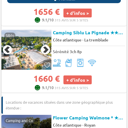
1656 €
+ d'infos >
9.1/10
315 AVIS SUR 5 SITES
Camping Siblu La Pignade
★★★★
Siblu
-
Côte atlantique
La tremblade
Sérénité 3ch 8p
1660 €
+ d'infos >
9.1/10
315 AVIS SUR 5 SITES
Locations de vacances situées dans une zone géographique plus
étendue :
Flower Camping Walmone *
★★★
Camping and Co
-
Côte atlantique
Royan