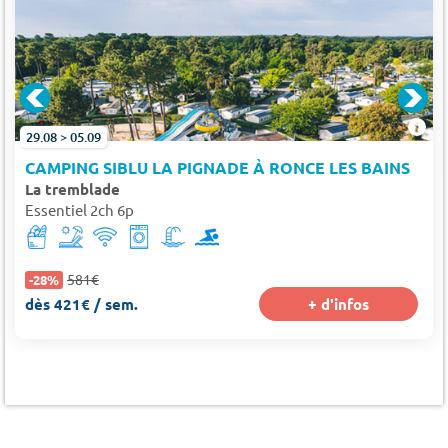
29.08 > 05.09
CAMPING SIBLU LA PIGNADE À RONCE LES BAINS
La tremblade
Essentiel 2ch 6p
581€
-28%
dès 421€ / sem.
+ d'infos