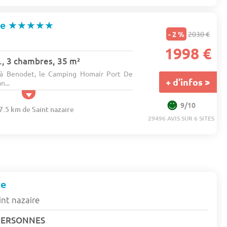
ce
★★★★★
- 2 %
2030 €
1998 €
., 3 chambres, 35 m²
, à Benodet, le Camping Homair Port De
+ d'infos >
n...
9/10
7.5 km de Saint nazaire
29496 AVIS SUR 6 SITES
ve
int nazaire
PERSONNES