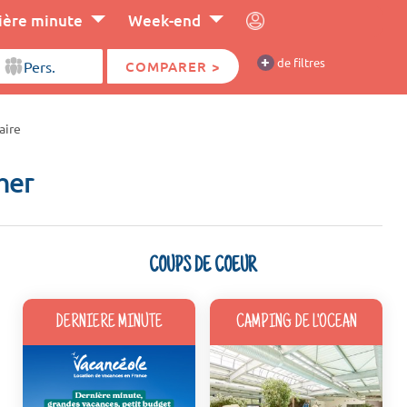
ière minute
Week-end
+
de filtres
COMPARER >
aire
her
COUPS DE COEUR
DERNIERE MINUTE
CAMPING DE L'OCEAN