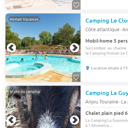
Camping Le Clo
Homair Vacances
Côte atlantique
An
-
Mobil-home 5 pers.
Succombez au charme d
le Camping Homair Le Clo
Location située à 11
le site du camping
Anjou Touraine
La
-
La Camping La Guyonnie
à 1 kilomètre ...