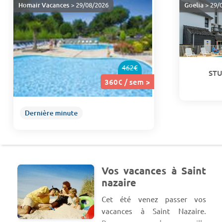
Homair Vacances
> 29/08/2026
Goelia
> 29/
462€
STU
360€ / sem >
Dernière minute
Vos vacances à Saint
nazaire
Cet été venez passer vos
vacances à Saint Nazaire.