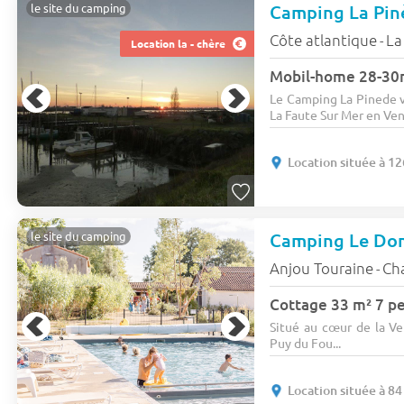
Camping La Pi
le site du camping
Côte atlantique
La
-
Location la - chère
Le Camping La Pinede v
La Faute Sur Mer en Ven
Location située à 12
Camping Le Dom
le site du camping
Anjou Touraine
Ch
-
Cottage 33 m² 7 pe
Situé au cœur de la V
Puy du Fou...
Location située à 84