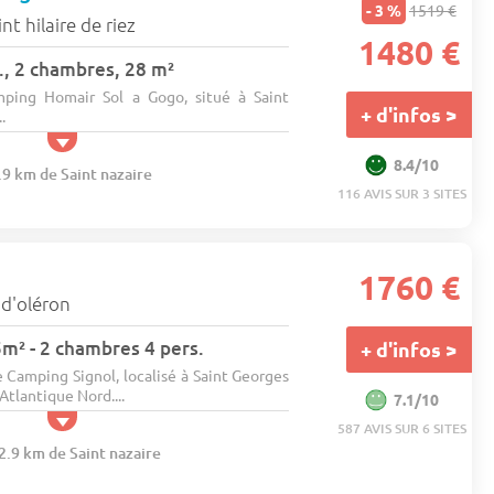
- 3 %
1519 €
int hilaire de riez
1480 €
., 2 chambres, 28 m²
mping Homair Sol a Gogo, situé à Saint
+ d'infos >
.
8.4/10
.9 km de Saint nazaire
116 AVIS SUR 3 SITES
1760 €
e d'oléron
5m² - 2 chambres 4 pers.
+ d'infos >
 Camping Signol, localisé à Saint Georges
Atlantique Nord....
7.1/10
587 AVIS SUR 6 SITES
2.9 km de Saint nazaire