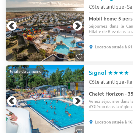
Côte atlantique
Sa
-
Mobil-home 5 pers
Séjournez dans le Ca
Hilaire de Riez dans la r..
Location située à 61
Signol
★★★★
le site du camping
Côte atlantique
Il
-
Chalet Horizon - 3
Venez séjourner dans le
d'Oléron dans la région 
Location située à 16