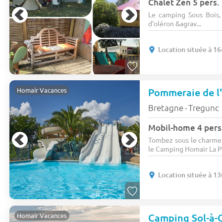
Chalet Zen 5 pers.
Le camping Sous Bois, 
d'oléron &agrav...
Location située à 16
Pommeraie de l
Homair Vacances
Bretagne
Tregunc
-
Mobil-home 4 pers
Tombez sous le charme 
le Camping Homair La P
Location située à 13
Camping Sol-à
Homair Vacances