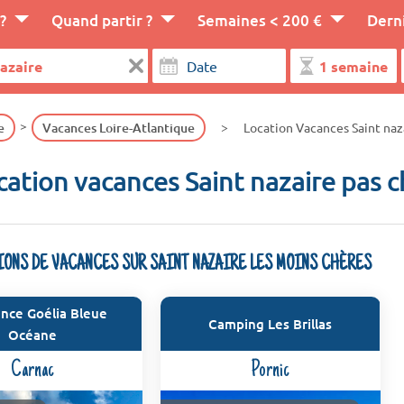
?
Quand partir ?
Semaines < 200 €
Dern
e
Vacances Loire-Atlantique
Location Vacances Saint naz
cation vacances Saint nazaire pas c
IONS DE VACANCES SUR SAINT NAZAIRE LES MOINS CHÈRES
nce Goélia Bleue
Camping Les Brillas
Océane
Carnac
Pornic