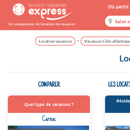
Où partir 
1er comparateur de locations de vacances
Location vacances
Vacances Côte atlantiqu
Lo
COMPARER
LES LOCAT
Réside
Quel type de vacances ?
Carnac