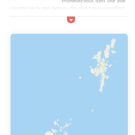
Promenez-vous dans une ville
ouverte sur la mer, berceau des plus beaux paquebots
transatlantiques français, flânez le long du chemin
côtier et des 20 plages de Saint Nazaire, découvrez des
équipements touristiques exceptionnels et des visites
passionnantes… Station balnéaire de Bretagne qui a
tout d'une grande, offrez-vous un séjour en vacances à
Saint Nazaire et découvrez son magnifique littoral avec
ses plages, criques, falaises et promontoirs su...