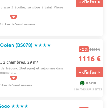
+ d'infos >
classé 3 étoiles, se situe à Saint Pierre
4.8 km de Saint nazaire
'Océan (BS078)
★★★★
- 2 %
1134 €
1116 €
., 2 chambres, 29 m²
de Trégunc (Bretagne) et séjournez dans
+ d'infos >
ommerai...
8.6/10
6 km de Saint nazaire
118 AVIS SUR 5 SITES
-Gogo
★★★★