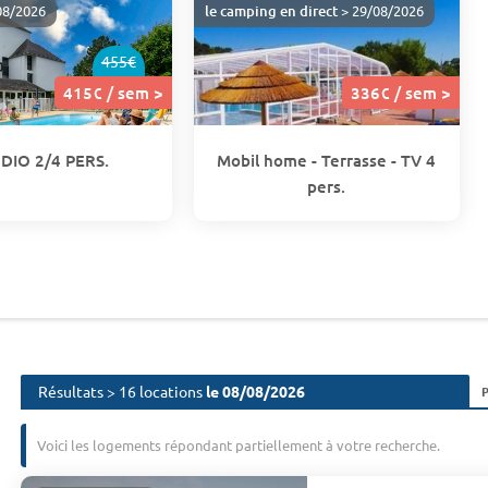
08/2026
le camping en direct
> 29/08/2026
455€
415€ / sem >
336€ / sem >
DIO 2/4 PERS.
Mobil home - Terrasse - TV 4
pers.
Résultats > 16 locations
le 08/08/2026
Voici les logements répondant partiellement à votre recherche.