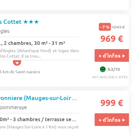
s Cottet
★★★
- 7 %
1043 €
gles
969 €
, 2 chambres, 30 m² - 31 m²
'Angles (Atlantique Nord) et logez dans
+ d'infos >
s Cottet. Il se trou...
8.3/10
6 km de Saint nazaire
407 AVIS SUR 6 SITES
Camping La Guyonniere (Mauges-sur-Loire à 1 km)
★★
999 €
 pommeraye
Chalet plain pied 60m² - 3 chambres / terrasse semi-couverte 6 pers.
+ d'infos >
re (Mauges-Sur-Loire à 1 Km) vous reçoit