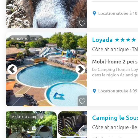
Location située à 10
Loyada
★★★★
Homair Vacances
Côte atlantique
Ta
-
Mobil-home 2 pers.
Le Camping Homair Loyad
dans la région Atlantique
Location située à 99
Camping le Sou
le site du camping
Côte atlantique
Il
-