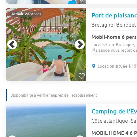
Port de plaisan
Homair Vacances
Bretagne
Benodet
-
Mobil-home 6 pers
Localisé en Bretagne
Plaisance vous reçoit da
Location située à 15
Disponibilité à vérifier auprès de l'établissement
Camping de l'E
Côte atlantique
Sa
-
MOBIL HOME 4 6 