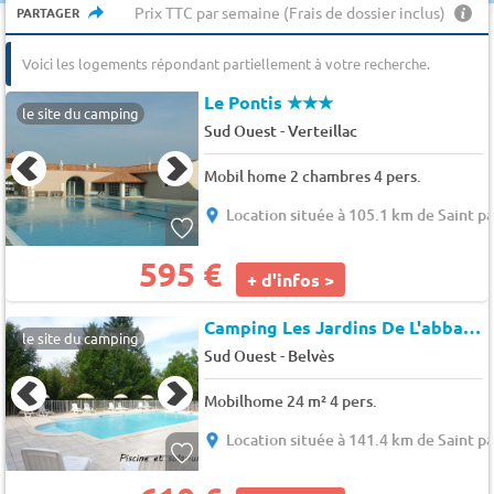
Prix TTC par semaine (Frais de dossier inclus)
PARTAGER
Voici les logements répondant partiellement à votre recherche.
Le Pontis
★★★
le site du camping
-
Sud Ouest
Verteillac
Mobil home 2 chambres 4 pers.
Location située à 105.1 km de Saint p
595 €
+ d'infos >
Camping Les Jardins De L'abbaye
le site du camping
-
Sud Ouest
Belvès
Mobilhome 24 m² 4 pers.
Location située à 141.4 km de Saint p