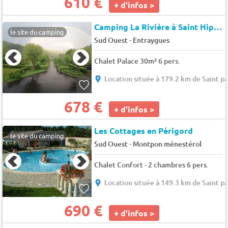
610 €
+ d'infos >
Camping La Rivière à Saint Hippolyte
le site du camping
-
Sud Ouest
Entraygues
Chalet Palace 30m² 6 pers.
Location située à 179.2 km de Saint p
678 €
+ d'infos >
Les Cottages en Périgord
le site du camping
-
Sud Ouest
Montpon ménestérol
Chalet Confort - 2 chambres 6 pers.
Location située à 149.3 km de Saint p
690 €
+ d'infos >