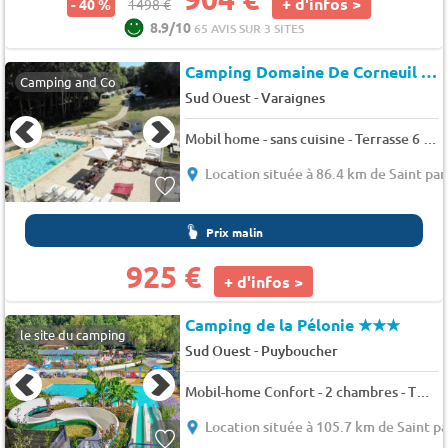
+ d'infos >
- 40 %
1498 €
8.9/10
65 AVIS SUR 3 SITES
Camping Domaine De Corneuil (Saint-Sulpice-de-Mareuil à 14 km)
Camping and Co
-
Sud Ouest
Varaignes
Mobil home - sans cuisine - Terrasse 6 pers.
Location située à 86.4 km de Saint pa
Prix malin
925 €
+ d'infos >
Camping de la Pélonie
★★★
le site du camping
-
Sud Ouest
Puyboucher
Mobil-home Confort - 2 chambres - TV - Terrasse bois semi-couverte - 28m² 6 pers.
Location située à 105.7 km de Saint p