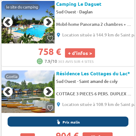
Camping Le Daguet
le site du camping
-
Sud Ouest
Daglan
Mobil-home Panorama 2 chambres + terrasse - 4 pers.
Location située à 144.9 km de Saint p
758 €
+ d'infos >
7.9/10
303 AVIS SUR 4 SITES
Résidence Les Cottages du Lac*
Goelia
-
Sud Ouest
Saint amand de coly
COTTAGE 3 PIECES 6 PERS. DUPLEX PARC
Location située à 108.9 km de Saint p
Prix malin
904 €