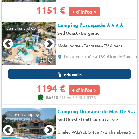
1151 €
+ d'infos >
Camping l'Escapade
★★★★
Camping and Co
-
Sud Ouest
Bergerac
Mobil home - Terrasse - TV 4 pers.
Location située à 139.6 km de Saint p
Prix malin
1194 €
+ d'infos >
8.5/10
218 AVIS SUR 1 SITES
Camping Domaine du Mas De Saboth (Vers à 11 km)
le site du camping
-
Sud Ouest
Lentillac du causse
Chalet PALACE S 45m² - 2 chambres 5 pers.