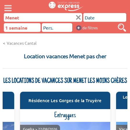
+
de filtres
Vacances Cantal
Location vacances Menet pas cher
LES LOCATIONS DE VACANCES SUR MENET LES MOINS CHÈRES
Le 
Résidence Les Gorges de la Truyère
Entraygues
Goelia
> 22/08/2026
Vacan