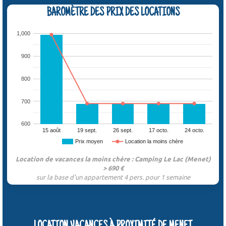
BAROMÈTRE DES PRIX DES LOCATIONS
1,000
900
800
700
600
15 août
19 sept.
26 sept.
17 octo.
24 octo.
Prix moyen
Location la moins chère
Location de vacances la moins chère : Camping Le Lac (Menet)
> 690 €
sur la base d'un appartement 4 pers. pour 1 semaine