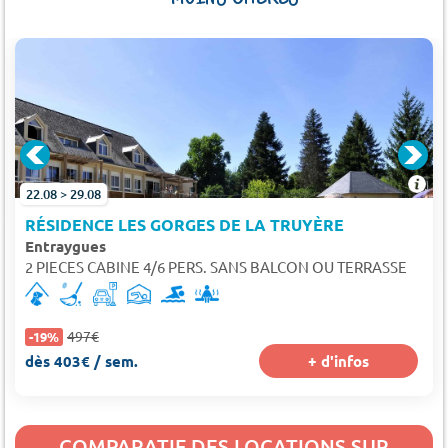
22.08 > 29.08
RÉSIDENCE LES GORGES DE LA TRUYÈRE
Entraygues
2 PIECES CABINE 4/6 PERS. SANS BALCON OU TERRASSE
497€
-19%
dès 403€ / sem.
+ d'infos
COMPARATIF DES LOCATIONS SUR