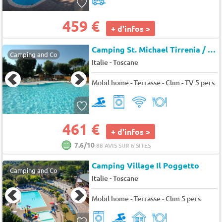
459 €
+ d'infos >
Camping St. Michael Tirrenia / Pisa
Camping and Co
-
Italie
Toscane
Mobil home - Terrasse - Clim - TV 5 pers.
461 €
+ d'infos >
7.6/10
88 AVIS SUR 6 SITES
Camping Village Il Poggetto
Camping and Co
-
Italie
Toscane
Mobil home - Terrasse - Clim 5 pers.