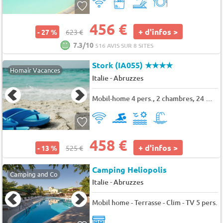
456 €
+ d'infos >
- 27 %
623 €
7.3/10
516 AVIS SUR 8 SITES
Stork (IA055)
★★★★
Homair Vacances
-
Italie
Abruzzes
Mobil-home 4 pers., 2 chambres, 24 m² - 25 m²
458 €
+ d'infos >
- 13 %
525 €
Camping Heliopolis
Camping and Co
-
Italie
Abruzzes
Mobil home - Terrasse - Clim - TV 5 pers.