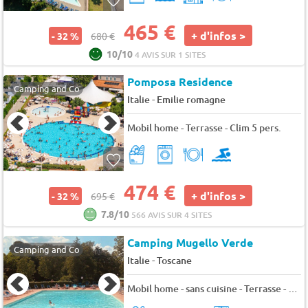
465 €
+ d'infos >
- 32 %
680 €
10/10
4 AVIS SUR 1 SITES
Pomposa Residence
Camping and Co
-
Italie
Emilie romagne
Mobil home - Terrasse - Clim 5 pers.
474 €
+ d'infos >
- 32 %
695 €
7.8/10
566 AVIS SUR 4 SITES
Camping Mugello Verde
Camping and Co
-
Italie
Toscane
Mobil home - sans cuisine - Terrasse - Clim 2 pers.