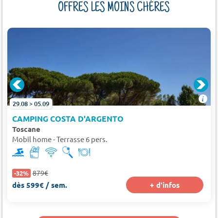
OFFRES LES MOINS CHÈRES
29.08 > 05.09
CAMPING COSTA D'ARGENTO
Toscane
Mobil home - Terrasse 6 pers.
879€
-32%
dès 599€ / sem.
+ d'infos