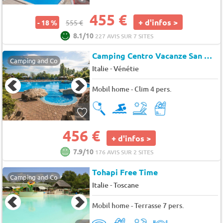
455 €
+ d'infos >
- 18 %
555 €
8.1/10
227 AVIS SUR 7 SITES
Camping Centro Vacanze San Marino
Camping and Co
-
Italie
Vénétie
Mobil home - Clim 4 pers.
456 €
+ d'infos >
7.9/10
176 AVIS SUR 2 SITES
Tohapi Free Time
Camping and Co
-
Italie
Toscane
Mobil home - Terrasse 7 pers.