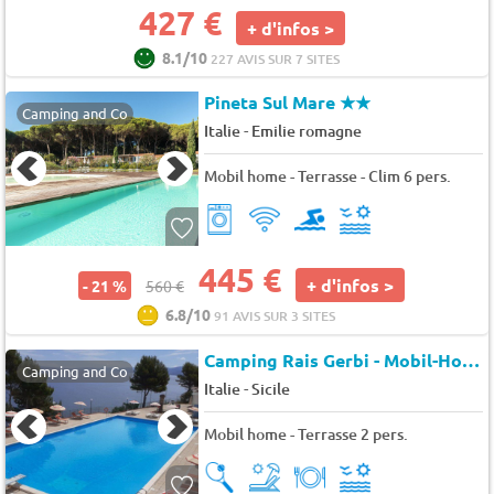
427 €
+ d'infos >
8.1/10
227 AVIS SUR 7 SITES
Pineta Sul Mare
★★
Camping and Co
-
Italie
Emilie romagne
Mobil home - Terrasse - Clim 6 pers.
445 €
+ d'infos >
- 21 %
560 €
6.8/10
91 AVIS SUR 3 SITES
Camping Rais Gerbi - Mobil-Home avec climatisation
Camping and Co
-
Italie
Sicile
Mobil home - Terrasse 2 pers.