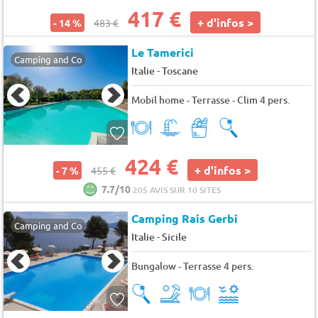
417 €
+ d'infos >
- 14 %
483 €
Le Tamerici
Camping and Co
-
Italie
Toscane
Mobil home - Terrasse - Clim 4 pers.
424 €
+ d'infos >
- 7 %
455 €
7.7/10
205 AVIS SUR 10 SITES
Camping Rais Gerbi
Camping and Co
-
Italie
Sicile
Bungalow - Terrasse 4 pers.