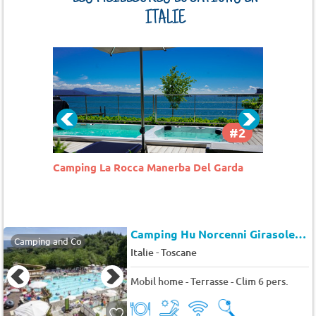
ITALIE
#2
#3
arda
Lago Idro Glamping Boutique
Camping
Camping Hu Norcenni Girasole Village
Camping and Co
-
Italie
Toscane
Mobil home - Terrasse - Clim 6 pers.