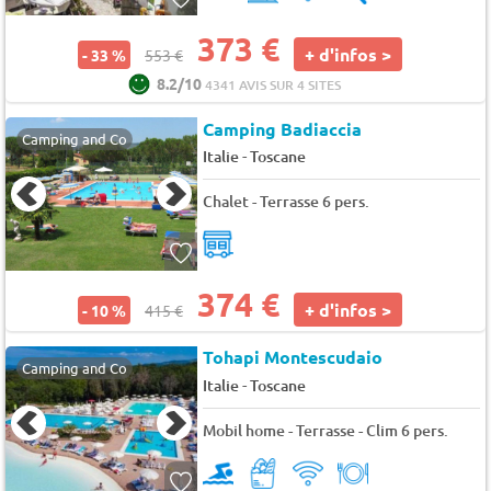
373 €
+ d'infos >
- 33 %
553 €
8.2/10
4341 AVIS SUR 4 SITES
Camping Badiaccia
Camping and Co
-
Italie
Toscane
Chalet - Terrasse 6 pers.
374 €
+ d'infos >
- 10 %
415 €
Tohapi Montescudaio
Camping and Co
-
Italie
Toscane
Mobil home - Terrasse - Clim 6 pers.