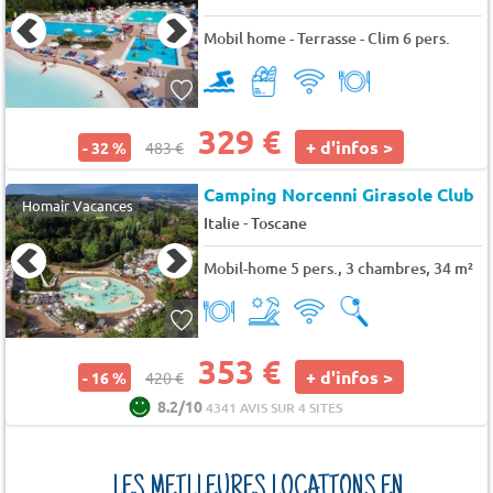
Mobil home - Terrasse - Clim 6 pers.
329 €
+ d'infos >
- 32 %
483 €
Camping Norcenni Girasole Club
Homair Vacances
-
Italie
Toscane
Mobil-home 5 pers., 3 chambres, 34 m²
353 €
+ d'infos >
- 16 %
420 €
8.2/10
4341 AVIS SUR 4 SITES
LES MEILLEURES LOCATIONS EN