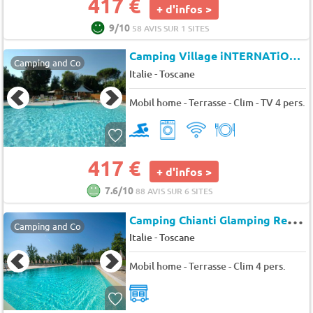
417 €
+ d'infos >
9/10
58 AVIS SUR 1 SITES
Camping Village iNTERNATiONAL St. Michael
Camping and Co
-
Italie
Toscane
Mobil home - Terrasse - Clim - TV 4 pers.
417 €
+ d'infos >
7.6/10
88 AVIS SUR 6 SITES
C
amping Chianti Glamping Resort
Camping and Co
-
Italie
Toscane
Mobil home - Terrasse - Clim 4 pers.