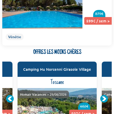
879€
599€ / sem >
Vénétie
OFFRES LES MOINS CHÈRES
Camping Hu Norcenni Girasole Village
Toscane
Homair Vacances
> 29/08/2026
Campi
602€
 sem >
507€ / sem >