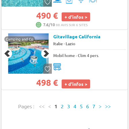
490 €
+ d'infos >
7.6/10
88 AVIS SUR 6 SITES
Gitavillage California
Camping and Co
-
Italie
Lazio
Mobil home - Clim 4 pers.
498 €
+ d'infos >
1
Pages :
<<
<
2
3
4
5
6
7
>
>>