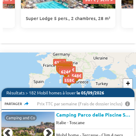
.
Super Lodge 5 pers., 2 chambres, 28 m²
413 €
474 €
480 €
445 €
480 €
588€
588€
456 €
417 €
568€
568€
465 €
528€
528€
304 €
373 €
417 €
507€
507€
329 €
424 €
561€
561€
561€
312 €
374 €
417 €
576€
576€
300 €
284 €
458 €
459 €
484 €
599€
599€
498 €
624€
624€
485 €
548€
548€
427 €
558€
558€
+
−
Résultats > 182 Mobil homes à louer
le 05/09/2026
Prix TTC par semaine (Frais de dossier inclus)
PARTAGER
Camping Parco delle Piscine Sarteano
Camping and Co
-
Italie
Toscane
Mobil home - Terrasse - Clim 4 pers.