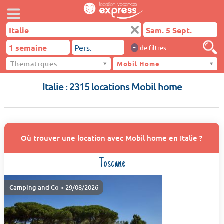
-
de filtres
Thematiques
Italie
Mobil Home
Italie : 2315 locations Mobil home
Où trouver une location avec Mobil home en Italie ?
Toscane
Camping and Co
> 29/08/2026