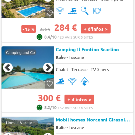
284 €
+ d'infos >
- 15 %
336 €
8.4/10
423 AVIS SUR 5 SITES
Camping Il Fontino Scarlino
Camping and Co
-
Italie
Toscane
Chalet - Terrasse - TV 5 pers.
300 €
+ d'infos >
8.2/10
152 AVIS SUR 4 SITES
Mobil homes Norcenni Girasole Club
Homair Vacances
-
Italie
Toscane