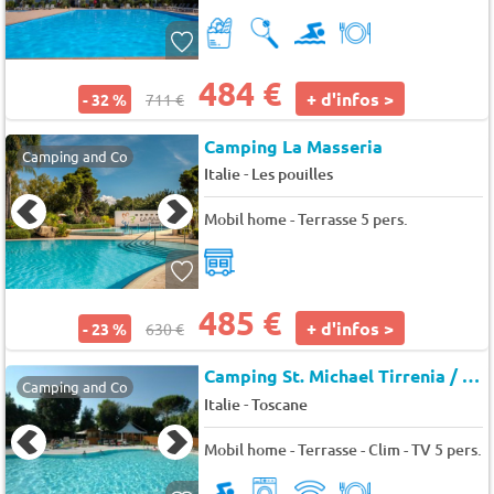
484 €
+ d'infos >
- 32 %
711 €
Camping La Masseria
Camping and Co
-
Italie
Les pouilles
Mobil home - Terrasse 5 pers.
485 €
+ d'infos >
- 23 %
630 €
Camping St. Michael Tirrenia / Pisa
Camping and Co
-
Italie
Toscane
Mobil home - Terrasse - Clim - TV 5 pers.