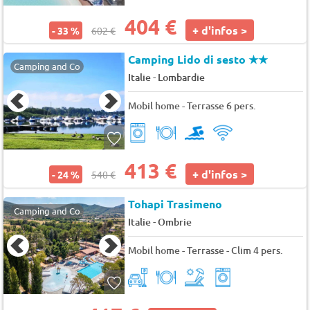
404 €
+ d'infos >
- 33 %
602 €
Camping Lido di sesto
★★
Camping and Co
-
Italie
Lombardie
Mobil home - Terrasse 6 pers.
413 €
+ d'infos >
- 24 %
540 €
Tohapi Trasimeno
Camping and Co
-
Italie
Ombrie
Mobil home - Terrasse - Clim 4 pers.