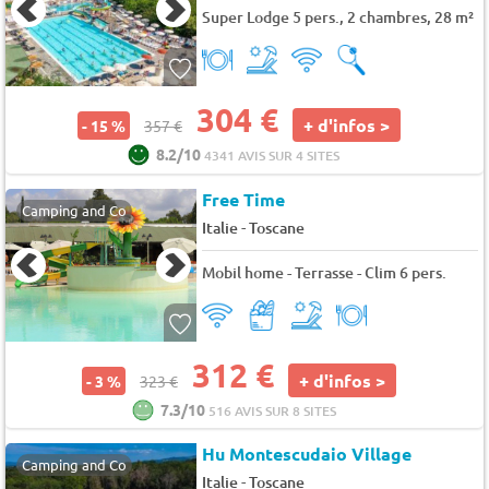
Super Lodge 5 pers., 2 chambres, 28 m²
304 €
+ d'infos >
- 15 %
357 €
8.2/10
4341 AVIS SUR 4 SITES
Free Time
Camping and Co
-
Italie
Toscane
Mobil home - Terrasse - Clim 6 pers.
312 €
+ d'infos >
- 3 %
323 €
7.3/10
516 AVIS SUR 8 SITES
Hu Montescudaio Village
Camping and Co
-
Italie
Toscane