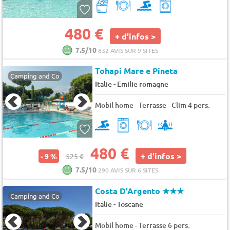
480 €
+ d'infos >
7.5/10
832 AVIS SUR 9 SITES
Tohapi Mare e Pineta
Camping and Co
-
Italie
Emilie romagne
Mobil home - Terrasse - Clim 4 pers.
480 €
+ d'infos >
- 9 %
525 €
7.5/10
290 AVIS SUR 6 SITES
Costa D'Argento
★★★
Camping and Co
-
Italie
Toscane
Mobil home - Terrasse 6 pers.