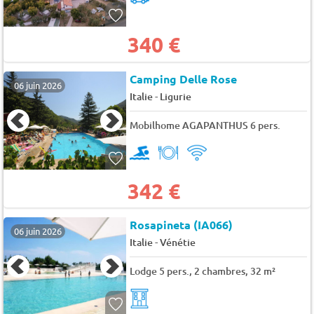
340 €
Camping Delle Rose
06 juin 2026
-
Italie
Ligurie
Mobilhome AGAPANTHUS 6 pers.
342 €
Rosapineta (IA066)
06 juin 2026
-
Italie
Vénétie
Lodge 5 pers., 2 chambres, 32 m²