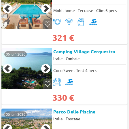
Mobil home - Terrasse - Clim 6 pers.
321 €
Camping Village Cerquestra
06 juin 2026
-
Italie
Ombrie
Coco Sweet Tent 4 pers.
330 €
Parco Delle Piscine
06 juin 2026
-
Italie
Toscane