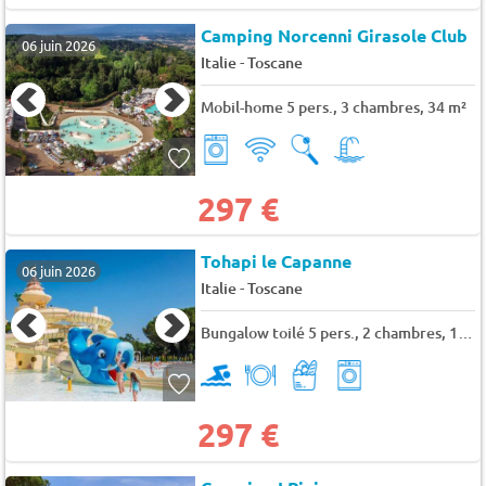
Camping Norcenni Girasole Club
06 juin 2026
-
Italie
Toscane
Mobil-home 5 pers., 3 chambres, 34 m²
297 €
Tohapi le Capanne
06 juin 2026
-
Italie
Toscane
Bungalow toilé 5 pers., 2 chambres, 12 m²
297 €