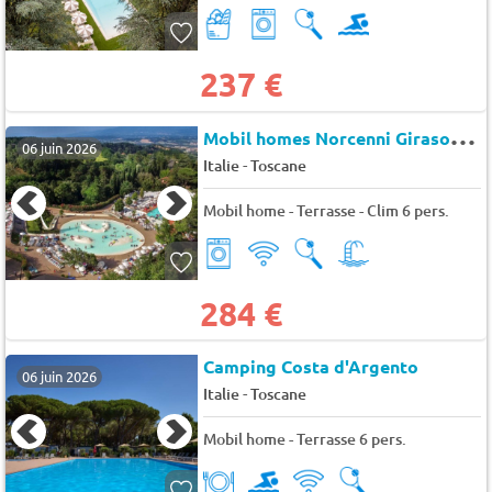
237 €
M
obil homes Norcenni Girasole Club
06 juin 2026
-
Italie
Toscane
Mobil home - Terrasse - Clim 6 pers.
284 €
Camping Costa d'Argento
06 juin 2026
-
Italie
Toscane
Mobil home - Terrasse 6 pers.