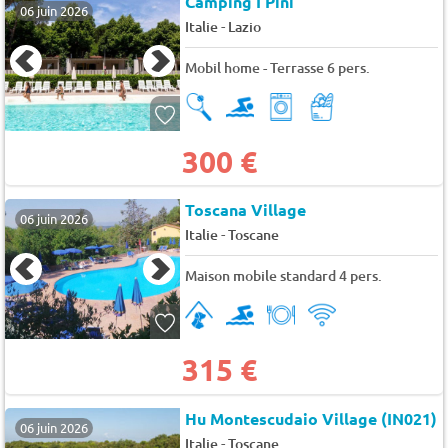
Camping I Pini
06 juin 2026
-
Italie
Lazio
Mobil home - Terrasse 6 pers.
300 €
Toscana Village
06 juin 2026
-
Italie
Toscane
Maison mobile standard 4 pers.
315 €
Hu Montescudaio Village (IN021)
06 juin 2026
-
Italie
Toscane