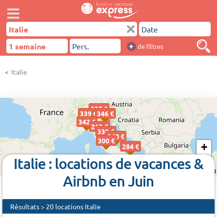
+
de filtres
Italie
237 €
339 €
346 €
342 €
213 €
330 €
340 €
300 €
+
284 €
Italie : locations de vacances &
−
Airbnb en Juin
Résultats > 20 locations Italie