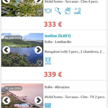
Mobil home - Terrasse - Clim 4 pers.
333 €
Isolino (IL051)
06 juin 2026
-
Italie
Lombardie
Bungalow toilé 5 pers., 2 chambres, 20 m²
339 €
-
Italie
Abruzzes
06 juin 2026
Mobil home - Terrasse - Clim - TV 2 pers.