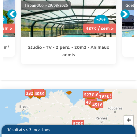
TripandCo
> 29/08/2026
Goeli
2€
529€
 sem >
487€ / sem >
34 m²
Studio - TV - 2 pers. - 20m2 - Animaux
admis
403€
403€
332€
332€
403€
403€
527€
527€
503€
503€
318€
318€
197€
197€
197€
487€
487€
451€
451€
+
520€
520€
−
Résultats > 3 locations