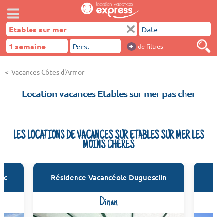
+
de filtres
Vacances Côtes d'Armor
Location vacances Etables sur mer pas cher
LES LOCATIONS DE VACANCES SUR ETABLES SUR MER LES
MOINS CHÈRES
ic
Résidence Vacancéole Duguesclin
Dinan