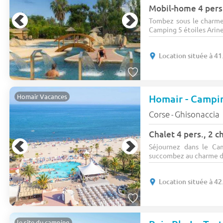
Mobil-home 4 pers
Tombez sous le charme 
Camping 5 étoiles Arinel
Location située à 41
Homair Vacances
Corse
Ghisonaccia
-
Chalet 4 pers., 2 
Séjournez dans le Ca
succombez au charme de
Location située à 42
le site du camping