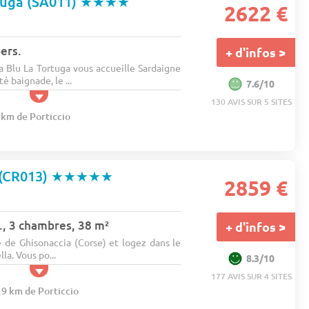
tuga (SA011)
★★★★
2622 €
ers.
+ d'infos >
a Blu La Tortuga vous accueille Sardaigne
é baignade, le ...
7.6/10
130 AVIS SUR 5 SITES
 km de Porticcio
 (CR013)
★★★★★
2859 €
., 3 chambres, 38 m²
+ d'infos >
de Ghisonaccia (Corse) et logez dans le
la. Vous po...
8.3/10
177 AVIS SUR 4 SITES
.9 km de Porticcio