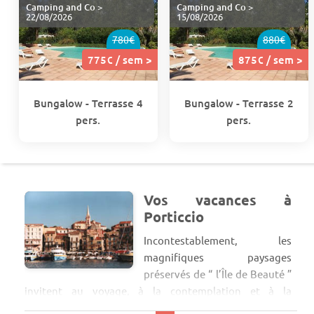
Camping and Co
>
Camping and Co
>
22/08/2026
15/08/2026
780€
880€
775€ / sem >
875€ / sem >
Bungalow - Terrasse 4
Bungalow - Terrasse 2
pers.
pers.
Vos vacances à
Porticcio
Incontestablement, les
magnifiques paysages
préservés de “ l’Île de Beauté ”
invitent au voyage, à la contemplation et à la
découverte. Laissez-vous donc séduire à votre tour !