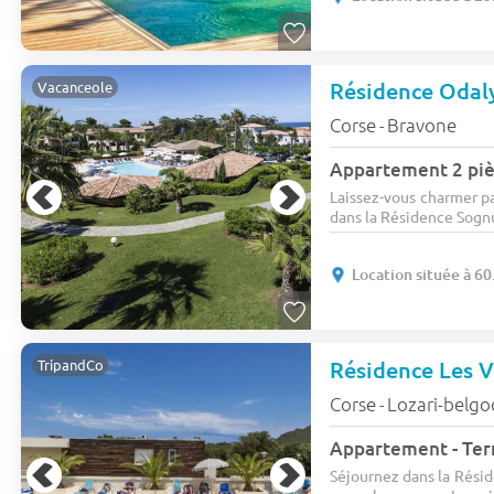
Résidence Odal
Vacanceole
Corse
Bravone
-
Appartement 2 piè
Laissez-vous charmer p
dans la Résidence Sognu 
Location située à 60
Résidence Les V
TripandCo
Corse
Lozari-belgo
-
Appartement - Terr
Séjournez dans la Résid