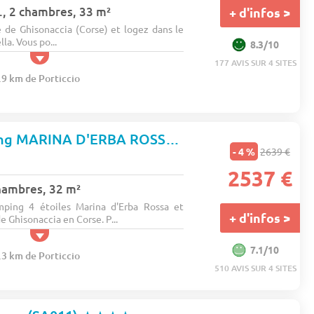
., 2 chambres, 33 m²
+ d'infos >
de Ghisonaccia (Corse) et logez dans le
la. Vous po...
8.3/10
177 AVIS SUR 4 SITES
.9 km de Porticcio
Homair - Camping MARINA D'ERBA ROSSA
★★★★
- 4 %
2639 €
2537 €
chambres, 32 m²
mping 4 étoiles Marina d'Erba Rossa et
+ d'infos >
 Ghisonaccia en Corse. P...
7.1/10
.3 km de Porticcio
510 AVIS SUR 4 SITES