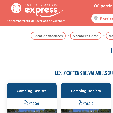
Où partir 
1er comparateur de locations de vacances
Location vacances
Vacances Corse
Va
LES LOCATIONS DE VACANCES S
Camping Benista
Camping Benista
Porticcio
Porticcio