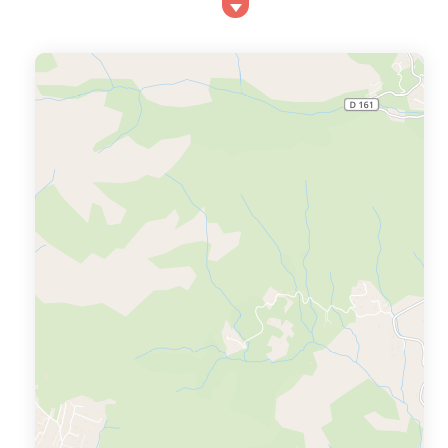
Situé à 16 km d’Ajaccio, Porticcio bénéficie de
nombreux attraits touristiques. Venez à Porticcio pour y
passer des vacances en Corse comme vous les aimez.
Comparez ici les offres de location de vacances à
Porticcio et trouvez la moins chère !Pour ...