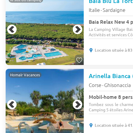
Baia Blu La Tor
Italie
Sardaigne
-
Baia Relax New 4 p
La Camping Village Bai
Activités et services Côt
Location située à 83
Arinella Bianca
Homair Vacances
Corse
Ghisonaccia
-
Mobil-home 8 pers
Tombez sous le charme 
Camping 5 étoiles Arinel
Location située à 41