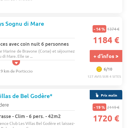
ys Sognu di Mare
- 14 %
1374 €
1184 €
ces avec coin nuit 6 personnes
ar Marine de Bravone (Corse) et séjournez
+ d'infos >
di Mare. Elle se ...
6/10
.9 km de Porticcio
127 AVIS SUR 4 SITES
illas de Bel Godère*
Prix malin
dere
- 19 %
2119 €
asse - Clim - 6 pers. - 42m2
1720 €
ence Club Les Villas Bel Godère et laissez-