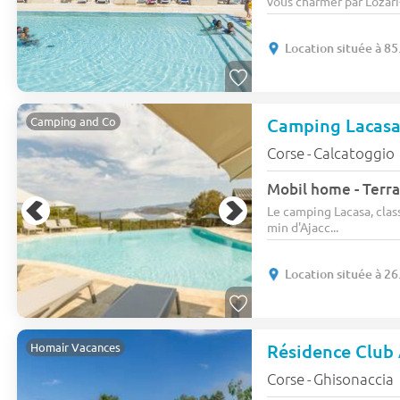
vous charmer par Lozari
Location située à 85
Camping Lacas
Camping and Co
Corse
Calcatoggio
-
Mobil home - Terra
Le camping Lacasa, class
min d'Ajacc...
Location située à 26
Résidence Club 
Homair Vacances
Corse
Ghisonaccia
-