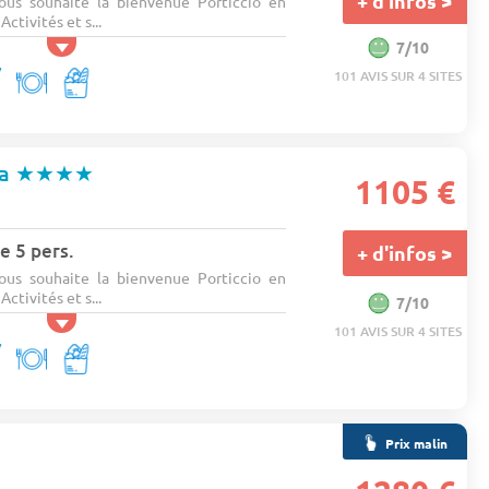
+ d'infos >
ous souhaite la bienvenue Porticcio en
ctivités et s...
7/10
101 AVIS SUR 4 SITES
ta
★★★★
1105 €
e 5 pers.
+ d'infos >
ous souhaite la bienvenue Porticcio en
ctivités et s...
7/10
101 AVIS SUR 4 SITES
Prix malin