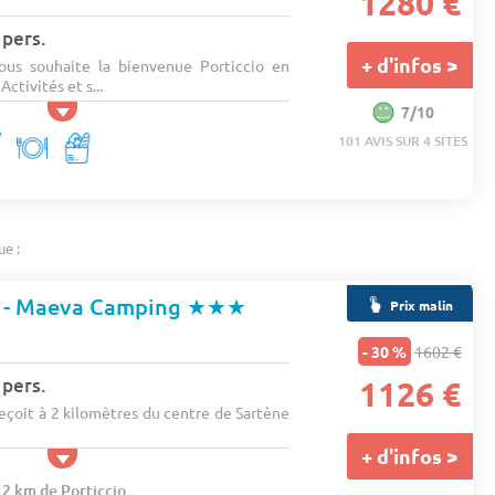
1280 €
 pers.
+ d'infos >
ous souhaite la bienvenue Porticcio en
ctivités et s...
7/10
101 AVIS SUR 4 SITES
ue :
 - Maeva Camping
★★★
Prix malin
- 30 %
1602 €
 pers.
1126 €
eçoit à 2 kilomètres du centre de Sartène
+ d'infos >
.2 km de Porticcio