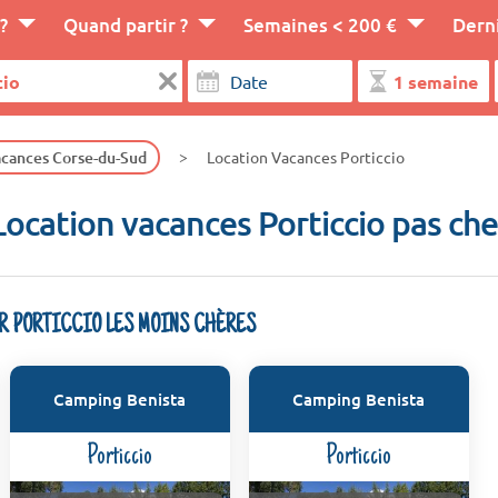
?
Quand partir ?
Semaines < 200 €
Dern
cances Corse-du-Sud
Location Vacances Porticcio
Location vacances Porticcio pas che
UR PORTICCIO LES MOINS CHÈRES
Camping Benista
Camping Benista
Porticcio
Porticcio