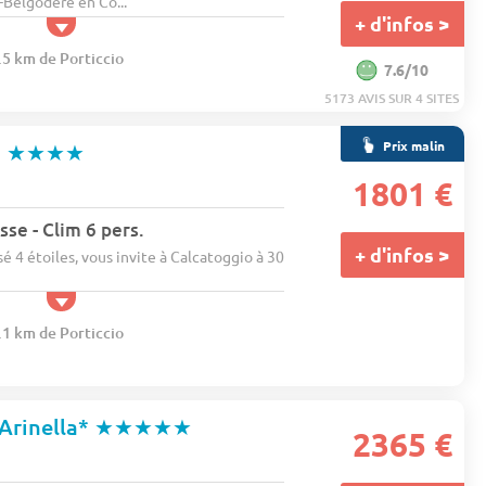
-Belgodere en Co...
+ d'infos >
.5 km de Porticcio
7.6/10
5173 AVIS SUR 4 SITES
Prix malin
a
★★★★
1801 €
sse - Clim 6 pers.
+ d'infos >
é 4 étoiles, vous invite à Calcatoggio à 30
.1 km de Porticcio
Arinella*
★★★★★
2365 €