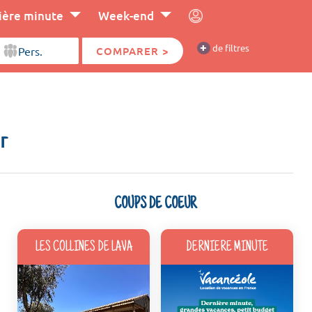
ière minute
Week-end
+
de filtres
COMPARER >
r
COUPS DE COEUR
LES COLLINES DE LAVA
DERNIERE MINUTE