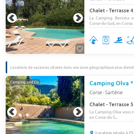
Chalet - Terrasse 4
La Camping Benista v
Corse-du-Sud, en Corse. A
Locations de vacances situées dans une zone géographique plus étend
Camping Olva *
Camping and Co
Corse
Sartène
-
Chalet - Terrasse 5
La Camping Olva vous r
en Corse-du-S...
Location située à 25