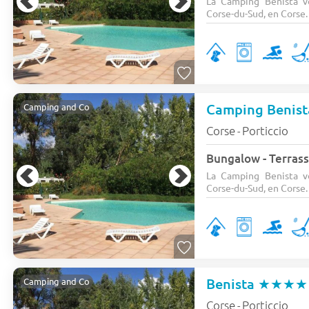
La Camping Benista v
Corse-du-Sud, en Corse. A
Camping Benis
Camping and Co
Corse
Porticcio
-
Bungalow - Terrass
La Camping Benista v
Corse-du-Sud, en Corse. A
Benista
★★★★
Camping and Co
Corse
Porticcio
-