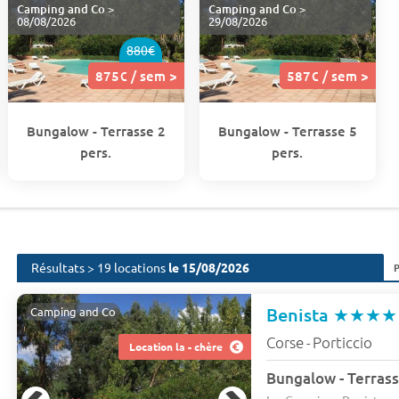
Camping and Co
>
Camping and Co
>
08/08/2026
29/08/2026
880€
875€ / sem >
587€ / sem >
Bungalow - Terrasse 2
Bungalow - Terrasse 5
pers.
pers.
Résultats > 19 locations
le 15/08/2026
Benista
★★★★
Camping and Co
Corse
Porticcio
-
Location la - chère
Bungalow - Terrass