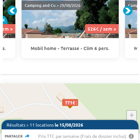
Camping and Co
> 29/08/2026
Campi
6€
 sem >
526€ / sem >
rs.
Mobil home - Terrasse - Clim 6 pers.
Mo
1155 €
771€
526€
771€
526€
771€
+
−
Résultats > 11 locations
le 15/08/2026
Prix TTC par semaine (Frais de dossier inclus)
PARTAGER