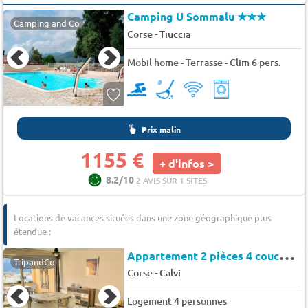
Camping U Sommalu
★★★
Camping and Co
-
Corse
Tiuccia
Mobil home - Terrasse - Clim 6 pers.
Prix malin
1155 €
+ d'infos >
8.2/10
2 AVIS SUR 1 SITES
Locations de vacances situées dans une zone géographique plus
étendue :
A
ppartement 2 pièces 4 couchages CALVI - Les asphodeles
TripandCo
-
Corse
Calvi
Logement 4 personnes