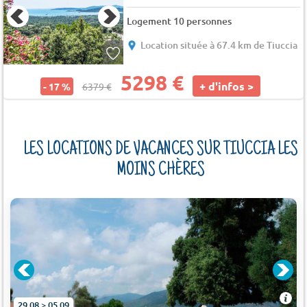
Logement 10 personnes
Location située à 67.4 km de Tiuccia
5298 €
+ d'infos >
- 17 %
6379 €
LES LOCATIONS DE VACANCES SUR TIUCCIA LES
MOINS CHÈRES
29.08 > 05.09