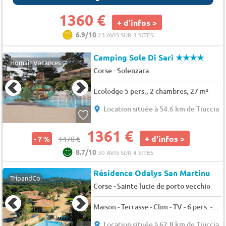
1360 €
+ d'infos >
6.9/10
23 AVIS SUR 3 SITES
Camping Sole Di Sari
★★★★
Homair Vacances
-
Corse
Solenzara
Ecolodge 5 pers., 2 chambres, 27 m²
Location située à 54.6 km de Tiuccia
1361 €
+ d'infos >
- 7 %
1470 €
8.7/10
30 AVIS SUR 4 SITES
Résidence Odalys San Martinu
TripandCo
-
Corse
Sainte lucie de porto vecchio
Maison - Terrasse - Clim - TV - 6 pers. - 48m2
Location située à 62.8 km de Tiuccia