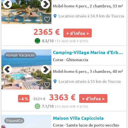
Mobil-home 4 pers., 2 chambres, 33 m²
Location située à 54.9 km de Tiuccia
2365 €
+ d'infos >
8.3/10
177 AVIS SUR 4 SITES
Camping-Village Marina d'Erba Rossa (4164)
Homair Vacances
-
Corse
Ghisonaccia
Mobil-home 6 pers., 3 chambres, 40 m²
Location située à 55 km de Tiuccia
3363 €
+ d'infos >
- 4 %
3521 €
7.1/10
510 AVIS SUR 4 SITES
Maison Villa Capicciola
TripandCo
-
Corse
Sainte lucie de porto vecchio