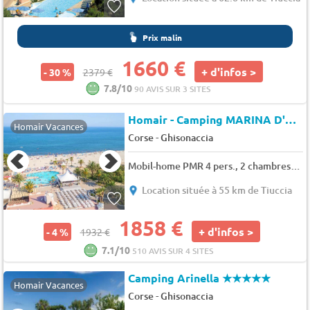
Prix malin
1660 €
+ d'infos >
- 30 %
2379 €
7.8/10
90 AVIS SUR 3 SITES
Homair - Camping MARINA D'ERBA ROSSA
Homair Vacances
-
Corse
Ghisonaccia
Mobil-home PMR 4 pers., 2 chambres, 34 m² - 36 m²
Location située à 55 km de Tiuccia
1858 €
+ d'infos >
- 4 %
1932 €
7.1/10
510 AVIS SUR 4 SITES
Camping Arinella
★★★★★
Homair Vacances
-
Corse
Ghisonaccia