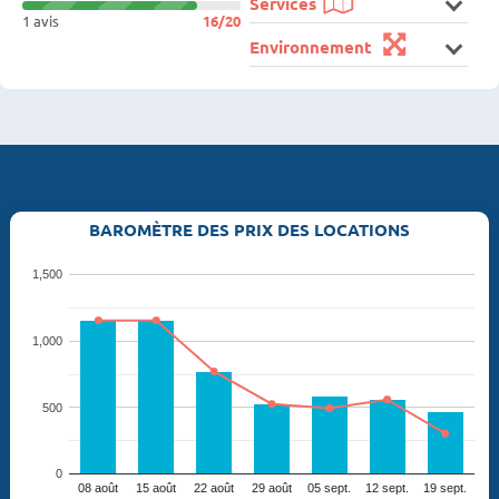
Services
1 avis
16/20
Environnement
BAROMÈTRE DES PRIX DES LOCATIONS
1,500
1,000
500
0
08 août
15 août
22 août
29 août
05 sept.
12 sept.
19 sept.