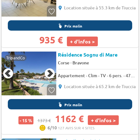
Location située à 55.3 km de Tiuccia
Prix malin
935 €
+ d'infos >
Résidence Sognu di Mare
TripandCo
-
Corse
Bravone
Appartement - Clim - TV - 6 pers. - 47m2 - Animaux admis
Location située à 65.2 km de Tiuccia
Prix malin
1162 €
+ d'infos >
- 15 %
1373 €
6/10
127 AVIS SUR 4 SITES