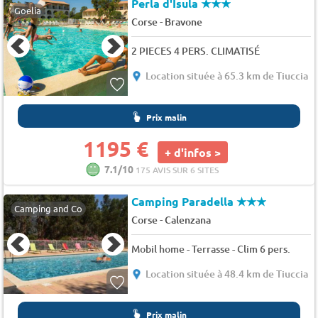
Perla d'Isula
★★★
Goelia
-
Corse
Bravone
2 PIECES 4 PERS. CLIMATISÉ
Location située à 65.3 km de Tiuccia
Prix malin
1195 €
+ d'infos >
7.1/10
175 AVIS SUR 6 SITES
Camping Paradella
★★★
Camping and Co
-
Corse
Calenzana
Mobil home - Terrasse - Clim 6 pers.
Location située à 48.4 km de Tiuccia
Prix malin